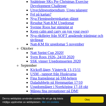
Snättringe SKs Pre Christmas Exercise
Development Challenge
Utvecklingsstipendium, Unga talanger
Fel på kartan?
Nya Flemingsbergskartan släppt
Resultat Natt-KM Ungdomar
Svenne Roos har stämplat ut
Keep calm and carry on (on your own)
Nya riktlinjer från SOFT angående träningar och
tävlingar
Natt-KM för ungdomar 5 november
Oktober
Natt Sprint Cup 2020!
Sven Roos 1926- 24/10 2020
SSK vinner Ungdomsserien 2020
September
Kickoff-läger, Västervik 13-15/11
USM - rapport från Huskvarna
Fina framgångar på SM-helgen
Daladubbeln på Hemmaplan 17/10
Ungdomsläger i Norrköping 17-18 okt
Många fina prestationer på DM!
Dags för klädbeställning
Denna webbplats använder cookies för att ge dig bästa
Augusti
Okej
möjliga upplevelse av webbplatsen.
Mer om cookies
Dag-KM 12 september 2020