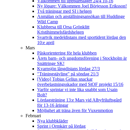
Välkommen till uppstartsläger 24/4 10-16
Ny löpare: Välkommen Joel Börjesson Eriksson!
Två träningar med SI i helgen
Anmälan och anställningsansökan till Huddinge
Wild Camp
Klubbresa till Orsa Grönklitt
Kristihimmelsfärdshelgen
Svartvik medeldistans med sportident lördag den
10:e april
Mars
Påskorientering för hela klubben
Årets barn- och ungdomsförening i Stockholm är
Snättringe SK!
Kvarnsjön långdistans lördag 27/3
"Träningstävling" på söndag 21/3
[Video] Tobias Gelius snackar
överbelastningsskador med StOF projekt 15/16
Varför sprintar vi inte lika snabbt som Usain
Bolt?
Lördagsträning 13:e Mars vid Albyfriluftsgård
för 13-16 åringar
Möjlighet att träna även för Vuxenmotion
Februari
Nya klubbkläder
Sprint i Ormkärr på lördag