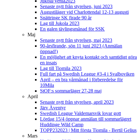
Jukola/Venla2023
Senaste nytt från styrelsen, juni 2023
Augustiläger vid Charlottendal 12-13 augusti
Snättringe SK firade 90 år
Lag till Jukola 2023
En galen tävlingsmånad för SSK
Maj
Senaste nytt från styrelsen, maj 2023
90-årsfirande, sön 11 juni 2023 (Anmälan
öppnad!)
En möjlighet att knyta kontakt och samtidigt göra
en insats
Lag till Tiomila 2023
Full fart på Swedish League #3-4 i Svalboviken
April – en bra vårmånad i förberedelse för
10Mila
StOF:s sommarläger 27-28 maj
April
Senaste nytt från styrelsen, april 2023
Järv Äventyr
Swedish League Valdemarsvik lovar gott
Lördag 15/4 öppnar anmälan till sommarlägret
Huddinge Wild Camp
TOPP232023 | Mitt första Tiomila - Bertil Gelius
Mars