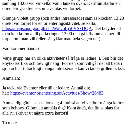
samling 13.00 vid vinkelkurvan i länken ovan. Därifrån startar en
orienteringsaktivitet som avslutas vid torpet.
Orange-violett grupp (och andra intresserade) samlas klockan 13.20
direkt vid torpet för en orienteringsaktivitet, se karta:
https://maps.app.goo.gl/xTLWoUbLj56VSxDQA
. Det betyder att
man kan komma till parkeringen 13.00 och gå tillsammans ner till
torpet om man vill (eller så cyklar man hela vägen ner).
Vad kommer hända?
Varje grupp har en olika aktiviteter så fråga er ledare :). Sen blir det
knytkalas-fika och trevligt häng! För den som vill går det att bada i
sjön och är tillräckligt många intresserade kan vi tända grillen också.
Anmälan:
Ja tack, via Eventor eller till er ledare. Anmäl dig
här:
https://eventor.orientering.se/Activities/Show/26483
Anmäl dig gärna senast torsdag 4 juni så att vi vet hur många kartor
som behövs. Glömt att anmäla dig? Kom ändå, det finns plats för
alla (vi skriver ut några extra kartor)!
Ta med: