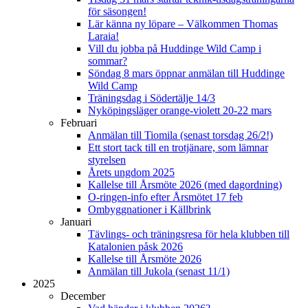
för säsongen!
Lär känna ny löpare – Välkommen Thomas
Laraia!
Vill du jobba på Huddinge Wild Camp i
sommar?
Söndag 8 mars öppnar anmälan till Huddinge
Wild Camp
Träningsdag i Södertälje 14/3
Nyköpingsläger orange-violett 20-22 mars
Februari
Anmälan till Tiomila (senast torsdag 26/2!)
Ett stort tack till en trotjänare, som lämnar
styrelsen
Årets ungdom 2025
Kallelse till Årsmöte 2026 (med dagordning)
O-ringen-info efter Årsmötet 17 feb
Ombyggnationer i Källbrink
Januari
Tävlings- och träningsresa för hela klubben till
Katalonien påsk 2026
Kallelse till Årsmöte 2026
Anmälan till Jukola (senast 11/1)
2025
December