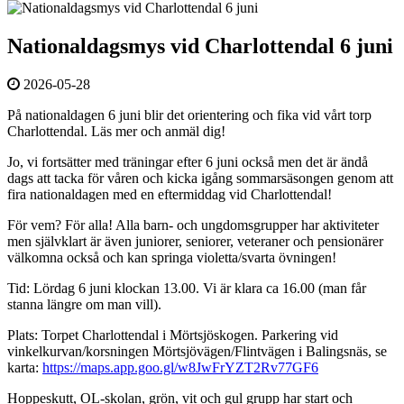
Nationaldagsmys vid Charlottendal 6 juni
2026-05-28
På nationaldagen 6 juni blir det orientering och fika vid vårt torp
Charlottendal. Läs mer och anmäl dig!
Jo, vi fortsätter med träningar efter 6 juni också men det är ändå
dags att tacka för våren och kicka igång sommarsäsongen genom att
fira nationaldagen med en eftermiddag vid Charlottendal!
För vem? För alla! Alla barn- och ungdomsgrupper har aktiviteter
men självklart är även juniorer, seniorer, veteraner och pensionärer
välkomna också och kan springa violetta/svarta övningen!
Tid: Lördag 6 juni klockan 13.00. Vi är klara ca 16.00 (man får
stanna längre om man vill).
Plats: Torpet Charlottendal i Mörtsjöskogen. Parkering vid
vinkelkurvan/korsningen Mörtsjövägen/Flintvägen i Balingsnäs, se
karta:
https://maps.app.goo.gl/w8JwFrYZT2Rv77GF6
Hoppeskutt, OL-skolan, grön, vit och gul grupp har start och