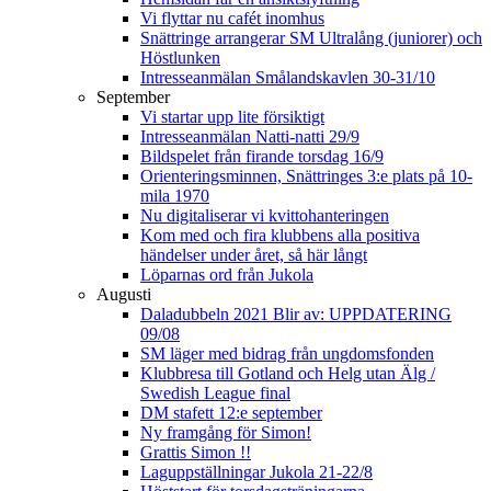
Vi flyttar nu cafét inomhus
Snättringe arrangerar SM Ultralång (juniorer) och
Höstlunken
Intresseanmälan Smålandskavlen 30-31/10
September
Vi startar upp lite försiktigt
Intresseanmälan Natti-natti 29/9
Bildspelet från firande torsdag 16/9
Orienteringsminnen, Snättringes 3:e plats på 10-
mila 1970
Nu digitaliserar vi kvittohanteringen
Kom med och fira klubbens alla positiva
händelser under året, så här långt
Löparnas ord från Jukola
Augusti
Daladubbeln 2021 Blir av: UPPDATERING
09/08
SM läger med bidrag från ungdomsfonden
Klubbresa till Gotland och Helg utan Älg /
Swedish League final
DM stafett 12:e september
Ny framgång för Simon!
Grattis Simon !!
Laguppställningar Jukola 21-22/8