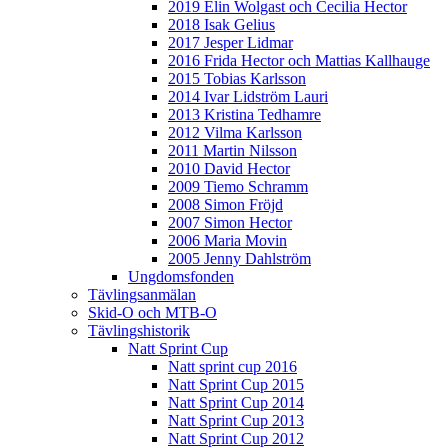
2019 Elin Wolgast och Cecilia Hector
2018 Isak Gelius
2017 Jesper Lidmar
2016 Frida Hector och Mattias Kallhauge
2015 Tobias Karlsson
2014 Ivar Lidström Lauri
2013 Kristina Tedhamre
2012 Vilma Karlsson
2011 Martin Nilsson
2010 David Hector
2009 Tiemo Schramm
2008 Simon Fröjd
2007 Simon Hector
2006 Maria Movin
2005 Jenny Dahlström
Ungdomsfonden
Tävlingsanmälan
Skid-O och MTB-O
Tävlingshistorik
Natt Sprint Cup
Natt sprint cup 2016
Natt Sprint Cup 2015
Natt Sprint Cup 2014
Natt Sprint Cup 2013
Natt Sprint Cup 2012