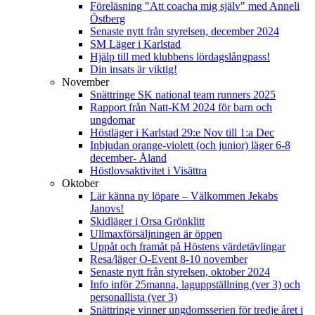
Föreläsning "Att coacha mig själv" med Anneli
Östberg
Senaste nytt från styrelsen, december 2024
SM Läger i Karlstad
Hjälp till med klubbens lördagslångpass!
Din insats är viktig!
November
Snättringe SK national team runners 2025
Rapport från Natt-KM 2024 för barn och
ungdomar
Höstläger i Karlstad 29:e Nov till 1:a Dec
Inbjudan orange-violett (och junior) läger 6-8
december- Åland
Höstlovsaktivitet i Visättra
Oktober
Lär känna ny löpare – Välkommen Jekabs
Janovs!
Skidläger i Orsa Grönklitt
Ullmaxförsäljningen är öppen
Uppåt och framåt på Höstens värdetävlingar
Resa/läger O-Event 8-10 november
Senaste nytt från styrelsen, oktober 2024
Info inför 25manna, laguppställning (ver 3) och
personallista (ver 3)
Snättringe vinner ungdomsserien för tredje året i