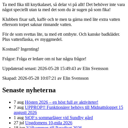
Ta med fika till knytkalaset, så delar vi på allt! Det behöver inte vara
något speciellt utan ta med det som du är sugen på som fika!
Klubben fixar saft, kaffe och te men ta gärna med lite extra vatten
eftersom torpet saknar rinnande vatten.
För de som svettas lite, ta med ett ombyte. Och kanske badkläder.
Plus vattenflaska, ev myggmedel.
Kostnad? Ingenting!
Frågor: Fråga er ledare om ni har några frågor!
Uppdaterad senast: 2026-05-28 15:49:43 av Elin Svensson
Skapad: 2026-05-28 10:07:21 av Elin Svensson
Senaste nyheterna
7 aug
Hösten 2026 – en höst full av aktiviteter!
7 aug
UPPROP!! Funktionärer behövs till Midnattsloppet 15
augusti 2026
1 aug
StOF:s sommarläger vid Sundby gård
27 jul
Ungdomens 10-mila 2026
18 jun
Välkommen till Paradiset 2026