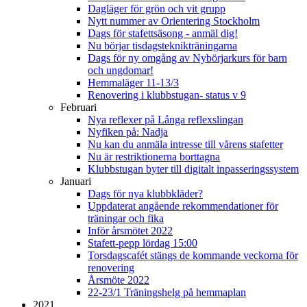
Dagläger för grön och vit grupp
Nytt nummer av Orientering Stockholm
Dags för stafettsäsong - anmäl dig!
Nu börjar tisdagsteknikträningarna
Dags för ny omgång av Nybörjarkurs för barn
och ungdomar!
Hemmaläger 11-13/3
Renovering i klubbstugan- status v 9
Februari
Nya reflexer på Långa reflexslingan
Nyfiken på: Nadja
Nu kan du anmäla intresse till vårens stafetter
Nu är restriktionerna borttagna
Klubbstugan byter till digitalt inpasseringssystem
Januari
Dags för nya klubbkläder?
Uppdaterat angående rekommendationer för
träningar och fika
Inför årsmötet 2022
Stafett-pepp lördag 15:00
Torsdagscafét stängs de kommande veckorna för
renovering
Årsmöte 2022
22-23/1 Träningshelg på hemmaplan
2021