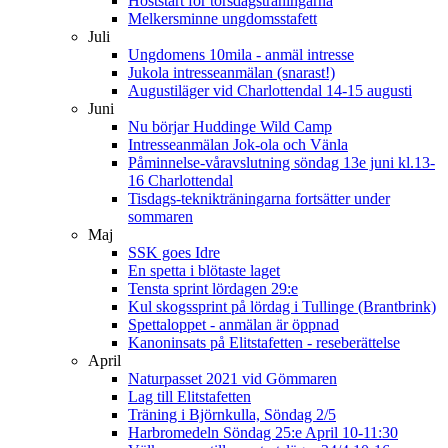
Höststart för torsdagsträningarna
Melkersminne ungdomsstafett
Juli
Ungdomens 10mila - anmäl intresse
Jukola intresseanmälan (snarast!)
Augustiläger vid Charlottendal 14-15 augusti
Juni
Nu börjar Huddinge Wild Camp
Intresseanmälan Jok-ola och Vänla
Påminnelse-våravslutning söndag 13e juni kl.13-
16 Charlottendal
Tisdags-teknikträningarna fortsätter under
sommaren
Maj
SSK goes Idre
En spetta i blötaste laget
Tensta sprint lördagen 29:e
Kul skogssprint på lördag i Tullinge (Brantbrink)
Spettaloppet - anmälan är öppnad
Kanoninsats på Elitstafetten - reseberättelse
April
Naturpasset 2021 vid Gömmaren
Lag till Elitstafetten
Träning i Björnkulla, Söndag 2/5
Harbromedeln Söndag 25:e April 10-11:30