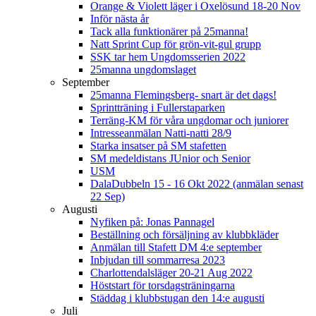
Orange & Violett läger i Oxelösund 18-20 Nov
Inför nästa år
Tack alla funktionärer på 25manna!
Natt Sprint Cup för grön-vit-gul grupp
SSK tar hem Ungdomsserien 2022
25manna ungdomslaget
September
25manna Flemingsberg- snart är det dags!
Sprintträning i Fullerstaparken
Terräng-KM för våra ungdomar och juniorer
Intresseanmälan Natti-natti 28/9
Starka insatser på SM stafetten
SM medeldistans JUnior och Senior
USM
DalaDubbeln 15 - 16 Okt 2022 (anmälan senast
22 Sep)
Augusti
Nyfiken på: Jonas Pannagel
Beställning och försäljning av klubbkläder
Anmälan till Stafett DM 4:e september
Inbjudan till sommarresa 2023
Charlottendalsläger 20-21 Aug 2022
Höststart för torsdagsträningarna
Städdag i klubbstugan den 14:e augusti
Juli