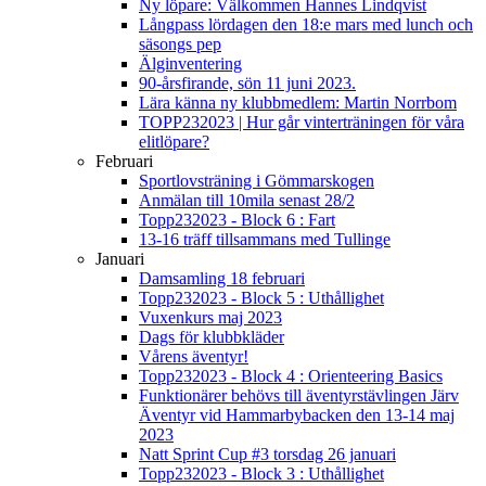
Ny löpare: Välkommen Hannes Lindqvist
Långpass lördagen den 18:e mars med lunch och
säsongs pep
Älginventering
90-årsfirande, sön 11 juni 2023.
Lära känna ny klubbmedlem: Martin Norrbom
TOPP232023 | Hur går vinterträningen för våra
elitlöpare?
Februari
Sportlovsträning i Gömmarskogen
Anmälan till 10mila senast 28/2
Topp232023 - Block 6 : Fart
13-16 träff tillsammans med Tullinge
Januari
Damsamling 18 februari
Topp232023 - Block 5 : Uthållighet
Vuxenkurs maj 2023
Dags för klubbkläder
Vårens äventyr!
Topp232023 - Block 4 : Orienteering Basics
Funktionärer behövs till äventyrstävlingen Järv
Äventyr vid Hammarbybacken den 13-14 maj
2023
Natt Sprint Cup #3 torsdag 26 januari
Topp232023 - Block 3 : Uthållighet