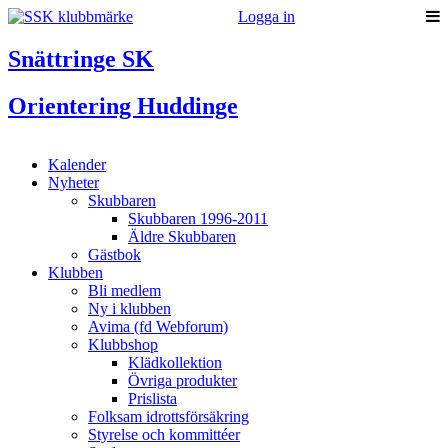
Logga in
Snättringe SK
Orientering Huddinge
Kalender
Nyheter
Skubbaren
Skubbaren 1996-2011
Äldre Skubbaren
Gästbok
Klubben
Bli medlem
Ny i klubben
Avima (fd Webforum)
Klubbshop
Klädkollektion
Övriga produkter
Prislista
Folksam idrottsförsäkring
Styrelse och kommittéer