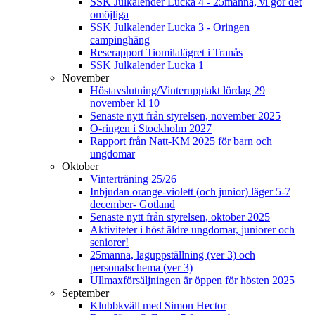
SSK Julkalender Lucka 4 - 25manna, vi gör det
omöjliga
SSK Julkalender Lucka 3 - Oringen
campinghäng
Reserapport Tiomilalägret i Tranås
SSK Julkalender Lucka 1
November
Höstavslutning/Vinterupptakt lördag 29
november kl 10
Senaste nytt från styrelsen, november 2025
O-ringen i Stockholm 2027
Rapport från Natt-KM 2025 för barn och
ungdomar
Oktober
Vinterträning 25/26
Inbjudan orange-violett (och junior) läger 5-7
december- Gotland
Senaste nytt från styrelsen, oktober 2025
Aktiviteter i höst äldre ungdomar, juniorer och
seniorer!
25manna, laguppställning (ver 3) och
personalschema (ver 3)
Ullmaxförsäljningen är öppen för hösten 2025
September
Klubbkväll med Simon Hector