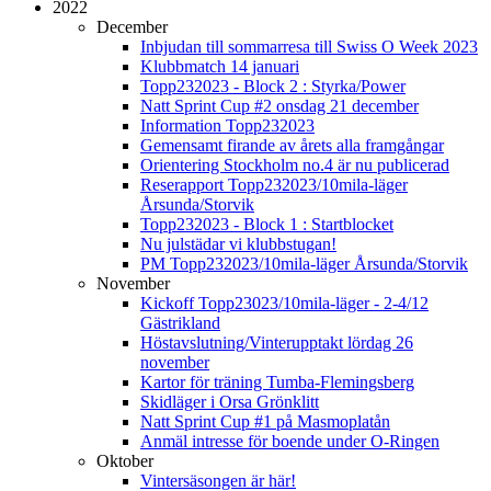
2022
December
Inbjudan till sommarresa till Swiss O Week 2023
Klubbmatch 14 januari
Topp232023 - Block 2 : Styrka/Power
Natt Sprint Cup #2 onsdag 21 december
Information Topp232023
Gemensamt firande av årets alla framgångar
Orientering Stockholm no.4 är nu publicerad
Reserapport Topp232023/10mila-läger
Årsunda/Storvik
Topp232023 - Block 1 : Startblocket
Nu julstädar vi klubbstugan!
PM Topp232023/10mila-läger Årsunda/Storvik
November
Kickoff Topp23023/10mila-läger - 2-4/12
Gästrikland
Höstavslutning/Vinterupptakt lördag 26
november
Kartor för träning Tumba-Flemingsberg
Skidläger i Orsa Grönklitt
Natt Sprint Cup #1 på Masmoplatån
Anmäl intresse för boende under O-Ringen
Oktober
Vintersäsongen är här!