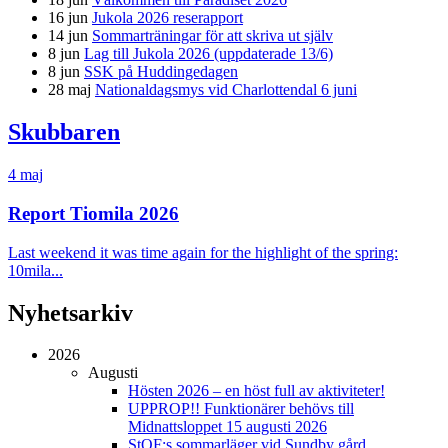
16 jun
Jukola 2026 reserapport
14 jun
Sommarträningar för att skriva ut själv
8 jun
Lag till Jukola 2026 (uppdaterade 13/6)
8 jun
SSK på Huddingedagen
28 maj
Nationaldagsmys vid Charlottendal 6 juni
Skubbaren
4 maj
Report Tiomila 2026
Last weekend it was time again for the highlight of the spring:
10mila...
Nyhetsarkiv
2026
Augusti
Hösten 2026 – en höst full av aktiviteter!
UPPROP!! Funktionärer behövs till
Midnattsloppet 15 augusti 2026
StOF:s sommarläger vid Sundby gård