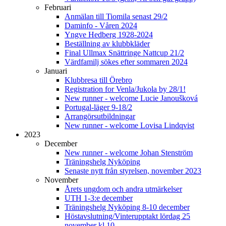
Februari
Anmälan till Tiomila senast 29/2
Daminfo - Våren 2024
Yngve Hedberg 1928-2024
Beställning av klubbkläder
Final Ullmax Snättringe Nattcup 21/2
Värdfamilj sökes efter sommaren 2024
Januari
Klubbresa till Örebro
Registration for Venla/Jukola by 28/1!
New runner - welcome Lucie Janoušková
Portugal-läger 9-18/2
Arrangörsutbildningar
New runner - welcome Lovisa Lindqvist
2023
December
New runner - welcome Johan Stenström
Träningshelg Nyköping
Senaste nytt från styrelsen, november 2023
November
Årets ungdom och andra utmärkelser
UTH 1-3:e december
Träningshelg Nyköping 8-10 december
Höstavslutning/Vinterupptakt lördag 25
november kl 10