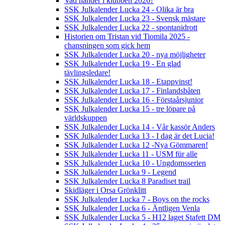
Vad händer i klubben 2026?
SSK Julkalender Lucka 24 - Olika är bra
SSK Julkalender Lucka 23 - Svensk mästare
SSK Julkalender Lucka 22 - spontanidrott
Historien om Tristan vid Tiomila 2025 -
chansningen som gick hem
SSK Julkalender Lucka 20 - nya möjligheter
SSK Julkalender Lucka 19 - En glad
tävlingsledare!
SSK Julkalender Lucka 18 - Etappvinst!
SSK Julkalender Lucka 17 - Finlandsbåten
SSK Julkalender Lucka 16 - Förstaårsjunior
SSK Julkalender Lucka 15 - tre löpare på
världskuppen
SSK Julkalender Lucka 14 - Vår kassör Anders
SSK Julkalender Lucka 13 - I dag är det Lucia!
SSK Julkalender Lucka 12 -Nya Gömmaren!
SSK Julkalender Lucka 11 - USM für alle
SSK Julkalender Lucka 10 - Ungdomsserien
SSK Julkalender Lucka 9 - Legend
SSK Julkalender Lucka 8 Paradiset trail
Skidläger i Orsa Grönklitt
SSK Julkalender Lucka 7 - Boys on the rocks
SSK Julkalender Lucka 6 - Äntligen Venla
SSK Julkalender Lucka 5 - H12 laget Stafett DM