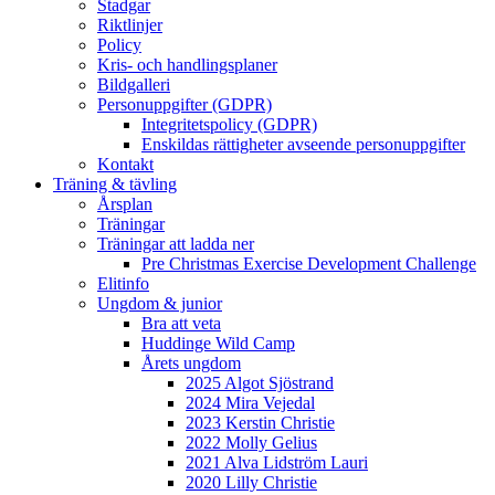
Stadgar
Riktlinjer
Policy
Kris- och handlingsplaner
Bildgalleri
Personuppgifter (GDPR)
Integritetspolicy (GDPR)
Enskildas rättigheter avseende personuppgifter
Kontakt
Träning & tävling
Årsplan
Träningar
Träningar att ladda ner
Pre Christmas Exercise Development Challenge
Elitinfo
Ungdom & junior
Bra att veta
Huddinge Wild Camp
Årets ungdom
2025 Algot Sjöstrand
2024 Mira Vejedal
2023 Kerstin Christie
2022 Molly Gelius
2021 Alva Lidström Lauri
2020 Lilly Christie