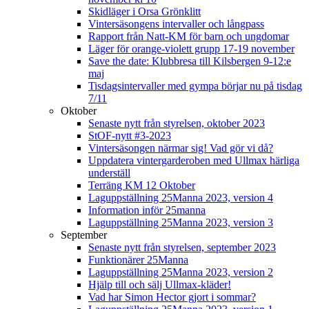
Skidläger i Orsa Grönklitt
Vintersäsongens intervaller och långpass
Rapport från Natt-KM för barn och ungdomar
Läger för orange-violett grupp 17-19 november
Save the date: Klubbresa till Kilsbergen 9-12:e
maj
Tisdagsintervaller med gympa börjar nu på tisdag
7/11
Oktober
Senaste nytt från styrelsen, oktober 2023
StOF-nytt #3-2023
Vintersäsongen närmar sig! Vad gör vi då?
Uppdatera vintergarderoben med Ullmax härliga
underställ
Terräng KM 12 Oktober
Laguppställning 25Manna 2023, version 4
Information inför 25manna
Laguppställning 25Manna 2023, version 3
September
Senaste nytt från styrelsen, september 2023
Funktionärer 25Manna
Laguppställning 25Manna 2023, version 2
Hjälp till och sälj Ullmax-kläder!
Vad har Simon Hector gjort i sommar?