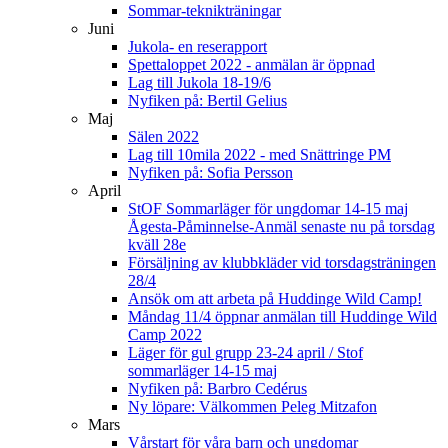
Sommar-teknikträningar
Juni
Jukola- en reserapport
Spettaloppet 2022 - anmälan är öppnad
Lag till Jukola 18-19/6
Nyfiken på: Bertil Gelius
Maj
Sälen 2022
Lag till 10mila 2022 - med Snättringe PM
Nyfiken på: Sofia Persson
April
StOF Sommarläger för ungdomar 14-15 maj
Ågesta-Påminnelse-Anmäl senaste nu på torsdag
kväll 28e
Försäljning av klubbkläder vid torsdagsträningen
28/4
Ansök om att arbeta på Huddinge Wild Camp!
Måndag 11/4 öppnar anmälan till Huddinge Wild
Camp 2022
Läger för gul grupp 23-24 april / Stof
sommarläger 14-15 maj
Nyfiken på: Barbro Cedérus
Ny löpare: Välkommen Peleg Mitzafon
Mars
Vårstart för våra barn och ungdomar