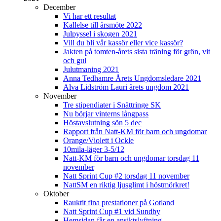
December
Vi har ett resultat
Kallelse till årsmöte 2022
Julpyssel i skogen 2021
Vill du bli vår kassör eller vice kassör?
Jakten på tomten-årets sista träning för grön, vit
och gul
Julutmaning 2021
Anna Tedhamre Årets Ungdomsledare 2021
Alva Lidström Lauri årets ungdom 2021
November
Tre stipendiater i Snättringe SK
Nu börjar vinterns långpass
Höstavslutning sön 5 dec
Rapport från Natt-KM för barn och ungdomar
Orange/Violett i Ockle
10mila-läger 3-5/12
Natt-KM för barn och ungdomar torsdag 11
november
Natt Sprint Cup #2 torsdag 11 november
NattSM en riktig ljusglimt i höstmörkret!
Oktober
Rauktit fina prestationer på Gotland
Natt Sprint Cup #1 vid Sundby
Hemsidan får en ansiktslyftning