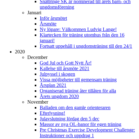
Snättringe SK är nominerad till årets barn- och
ungdomsförening
Januari
Inför årsmötet
Årsmöte
Ny löpare: Välkommen Ludvig Lange!
Klartecken för träning utomhus från den 16
januari!
Fortsatt uppehåll i ungdomsträning till den 24/1
2020
December
God Jul och Gott Nytt År!
Kallelse till årsmöte 2021
Julpyssel i skogen
Vissa möjligheter till gemensam träning
Årsplan 2021
Organiserad träning åter tillåten för alla
Årets ungdom 2020
November
Balladen om den gamle orienteraren
Efterlysning!
Julavslutning lördag den 5 dec
Massor av nya OL-banor för egen träning
Pre Christmas Exercise Development Challenge:
Instruktioner och uppdrag 1