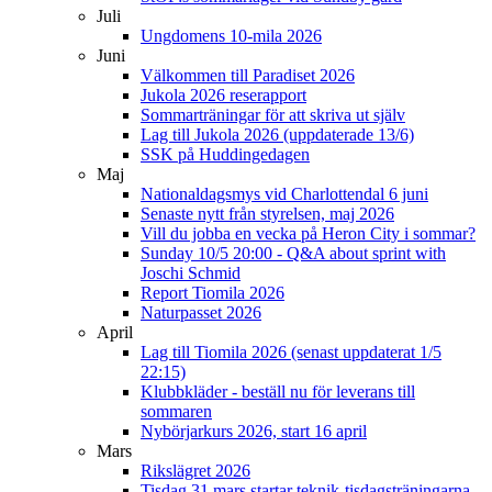
Juli
Ungdomens 10-mila 2026
Juni
Välkommen till Paradiset 2026
Jukola 2026 reserapport
Sommarträningar för att skriva ut själv
Lag till Jukola 2026 (uppdaterade 13/6)
SSK på Huddingedagen
Maj
Nationaldagsmys vid Charlottendal 6 juni
Senaste nytt från styrelsen, maj 2026
Vill du jobba en vecka på Heron City i sommar?
Sunday 10/5 20:00 - Q&A about sprint with
Joschi Schmid
Report Tiomila 2026
Naturpasset 2026
April
Lag till Tiomila 2026 (senast uppdaterat 1/5
22:15)
Klubbkläder - beställ nu för leverans till
sommaren
Nybörjarkurs 2026, start 16 april
Mars
Rikslägret 2026
Tisdag 31 mars startar teknik-tisdagsträningarna