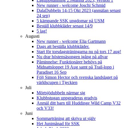
Laguppställning 25Manna 2023, version 1
New runner - welcome Joschi Schmid
DalaDubbeln 14-15 Okt 2023 (anmälan senast
24 sep)
5 kämpande SSK ungdomar på USM
Beställ klubbkläder senast 14/9
5 lag!
Augusti
New runner - welcome Elia Gartmann
Dags att beställa klubbkläder.
Start för torsdagsträningarna nu på tors 17 aug!
Nu drar höstensäsongen igång på allvar
Påminnelse: Funktionärer behövs på
Midnattsloppet 19 Aug samt på Trail-lopp i
Paradiset 16 Sep
Följ Simon Hector och svenska landslaget på
världscupen i Tjeckien
Juli
Mörtsjödubbeln närmar sig
Klubbstugan uppgraderas gradvis
Anmäl ditt barn till Huddinge Wild Camp V32
och V33!
Juni
Sommarträning att skriva ut själv
Het Junimånad för SSK