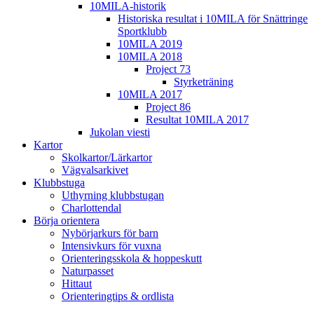
10MILA-historik
Historiska resultat i 10MILA för Snättringe
Sportklubb
10MILA 2019
10MILA 2018
Project 73
Styrketräning
10MILA 2017
Project 86
Resultat 10MILA 2017
Jukolan viesti
Kartor
Skolkartor/Lärkartor
Vägvalsarkivet
Klubbstuga
Uthyrning klubbstugan
Charlottendal
Börja orientera
Nybörjarkurs för barn
Intensivkurs för vuxna
Orienteringsskola & hoppeskutt
Naturpasset
Hittaut
Orienteringtips & ordlista