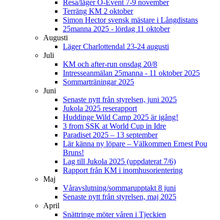
Resa/läger O-Event 7-9 november
Terräng KM 2 oktober
Simon Hector svensk mästare i Långdistans
25manna 2025 - lördag 11 oktober
Augusti
Läger Charlottendal 23-24 augusti
Juli
KM och after-run onsdag 20/8
Intresseanmälan 25manna - 11 oktober 2025
Sommarträningar 2025
Juni
Senaste nytt från styrelsen, juni 2025
Jukola 2025 reserapport
Huddinge Wild Camp 2025 är igång!
3 from SSK at World Cup in Idre
Paradiset 2025 – 13 september
Lär känna ny löpare – Välkommen Ernest Pou
Bruns!
Lag till Jukola 2025 (uppdaterat 7/6)
Rapport från KM i inomhusorientering
Maj
Våravslutning/sommarupptakt 8 juni
Senaste nytt från styrelsen, maj 2025
April
Snättringe möter våren i Tjeckien