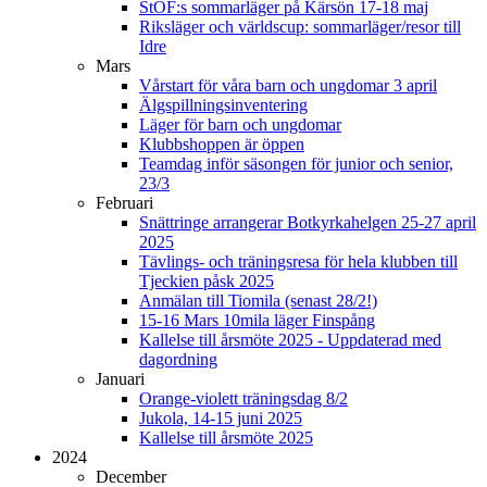
StOF:s sommarläger på Kärsön 17-18 maj
Riksläger och världscup: sommarläger/resor till
Idre
Mars
Vårstart för våra barn och ungdomar 3 april
Älgspillningsinventering
Läger för barn och ungdomar
Klubbshoppen är öppen
Teamdag inför säsongen för junior och senior,
23/3
Februari
Snättringe arrangerar Botkyrkahelgen 25-27 april
2025
Tävlings- och träningsresa för hela klubben till
Tjeckien påsk 2025
Anmälan till Tiomila (senast 28/2!)
15-16 Mars 10mila läger Finspång
Kallelse till årsmöte 2025 - Uppdaterad med
dagordning
Januari
Orange-violett träningsdag 8/2
Jukola, 14-15 juni 2025
Kallelse till årsmöte 2025
2024
December