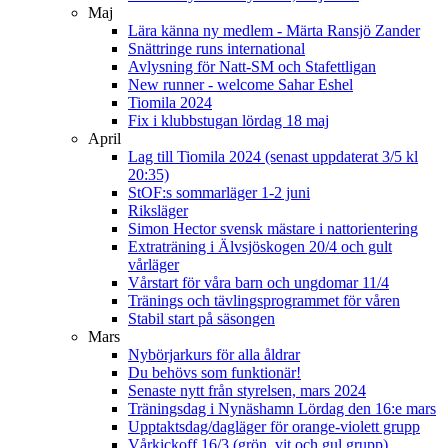
Maj
Lära känna ny medlem - Märta Ransjö Zander
Snättringe runs international
Avlysning för Natt-SM och Stafettligan
New runner - welcome Sahar Eshel
Tiomila 2024
Fix i klubbstugan lördag 18 maj
April
Lag till Tiomila 2024 (senast uppdaterat 3/5 kl
20:35)
StOF:s sommarläger 1-2 juni
Riksläger
Simon Hector svensk mästare i nattorientering
Extraträning i Älvsjöskogen 20/4 och gult
vårläger
Vårstart för våra barn och ungdomar 11/4
Tränings och tävlingsprogrammet för våren
Stabil start på säsongen
Mars
Nybörjarkurs för alla åldrar
Du behövs som funktionär!
Senaste nytt från styrelsen, mars 2024
Träningsdag i Nynäshamn Lördag den 16:e mars
Upptaktsdag/dagläger för orange-violett grupp
Vårkickoff 16/3 (grön, vit och gul grupp)