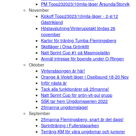
PM Topp232023/10mila-läger Årsunda/Storvik
November
Kickoff Topp23023/10mila-läger - 2-4/12
Gästrikland
Höstavslutning/Vinterupptakt lördag 26
november
Kartor för träning Tumba-Flemingsberg
Skidläger i Orsa Grönklitt
Natt Sprint Cup #1 på Masmoplatån
Anmäl intresse för boende under O-Ringen
Oktober
Vintersäsongen är här!
Orange & Violett läger i Oxelösund 18-20 Nov
Inför nästa år
Tack alla funktionärer på 25manna!
Natt Sprint Cup för grön-vit-gul grupp
SSK tar hem Ungdomsserien 2022
25manna ungdomslaget
September
25manna Flemingsberg- snart är det dags!
Sprintträning i Fullerstaparken
Terräng-KM för våra ungdomar och juniorer