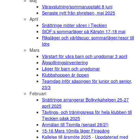
Maj
Våravslutning/sommarupptakt 8 juni
Senaste nytt från styrelsen, maj 2025
April
Snättringe möter våren i Tjeckien
StOF:s sommarläger på Kärsön 17-18 maj
Riksläger och världscup: sommarläger/resor till
Idre
Mars
Vårstart för våra barn och ungdomar 3 april
Älgspillningsinventering
Läger för barn och ungdomar
Klubbshoppen är öppen
Teamdag inför säsongen för junior och senior,
23/3
Februari
Snättringe arrangerar Botkyrkahelgen 25-27
april 2025
Tävlings- och träningsresa för hela klubben till
Tjeckien påsk 2025
Anmälan till Tiomila (senast 28/2!)
15-16 Mars 10mila läger Finspång
Kallelse till årsmöte 2025 - Uppdaterad med