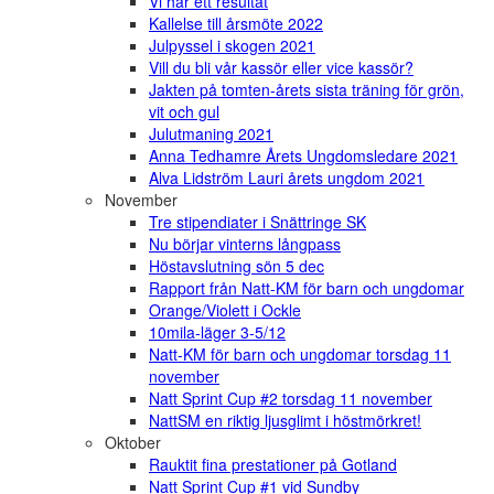
Vi har ett resultat
Kallelse till årsmöte 2022
Julpyssel i skogen 2021
Vill du bli vår kassör eller vice kassör?
Jakten på tomten-årets sista träning för grön,
vit och gul
Julutmaning 2021
Anna Tedhamre Årets Ungdomsledare 2021
Alva Lidström Lauri årets ungdom 2021
November
Tre stipendiater i Snättringe SK
Nu börjar vinterns långpass
Höstavslutning sön 5 dec
Rapport från Natt-KM för barn och ungdomar
Orange/Violett i Ockle
10mila-läger 3-5/12
Natt-KM för barn och ungdomar torsdag 11
november
Natt Sprint Cup #2 torsdag 11 november
NattSM en riktig ljusglimt i höstmörkret!
Oktober
Rauktit fina prestationer på Gotland
Natt Sprint Cup #1 vid Sundby