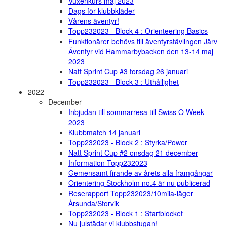
Vuxenkurs maj 2023
Dags för klubbkläder
Vårens äventyr!
Topp232023 - Block 4 : Orienteering Basics
Funktionärer behövs till äventyrstävlingen Järv
Äventyr vid Hammarbybacken den 13-14 maj
2023
Natt Sprint Cup #3 torsdag 26 januari
Topp232023 - Block 3 : Uthållighet
2022
December
Inbjudan till sommarresa till Swiss O Week
2023
Klubbmatch 14 januari
Topp232023 - Block 2 : Styrka/Power
Natt Sprint Cup #2 onsdag 21 december
Information Topp232023
Gemensamt firande av årets alla framgångar
Orientering Stockholm no.4 är nu publicerad
Reserapport Topp232023/10mila-läger
Årsunda/Storvik
Topp232023 - Block 1 : Startblocket
Nu julstädar vi klubbstugan!