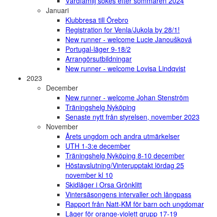
Värdfamilj sökes efter sommaren 2024
Januari
Klubbresa till Örebro
Registration for Venla/Jukola by 28/1!
New runner - welcome Lucie Janoušková
Portugal-läger 9-18/2
Arrangörsutbildningar
New runner - welcome Lovisa Lindqvist
2023
December
New runner - welcome Johan Stenström
Träningshelg Nyköping
Senaste nytt från styrelsen, november 2023
November
Årets ungdom och andra utmärkelser
UTH 1-3:e december
Träningshelg Nyköping 8-10 december
Höstavslutning/Vinterupptakt lördag 25
november kl 10
Skidläger i Orsa Grönklitt
Vintersäsongens intervaller och långpass
Rapport från Natt-KM för barn och ungdomar
Läger för orange-violett grupp 17-19