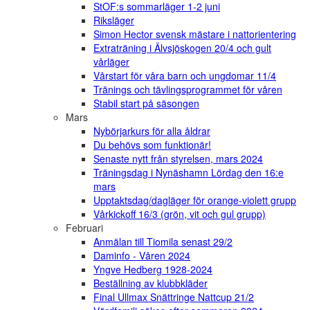
StOF:s sommarläger 1-2 juni
Riksläger
Simon Hector svensk mästare i nattorientering
Extraträning i Älvsjöskogen 20/4 och gult
vårläger
Vårstart för våra barn och ungdomar 11/4
Tränings och tävlingsprogrammet för våren
Stabil start på säsongen
Mars
Nybörjarkurs för alla åldrar
Du behövs som funktionär!
Senaste nytt från styrelsen, mars 2024
Träningsdag i Nynäshamn Lördag den 16:e
mars
Upptaktsdag/dagläger för orange-violett grupp
Vårkickoff 16/3 (grön, vit och gul grupp)
Februari
Anmälan till Tiomila senast 29/2
Daminfo - Våren 2024
Yngve Hedberg 1928-2024
Beställning av klubbkläder
Final Ullmax Snättringe Nattcup 21/2