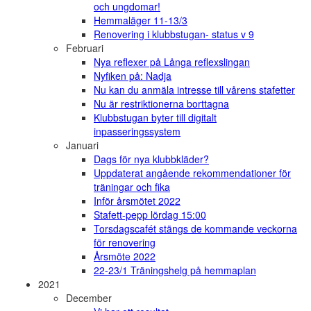
och ungdomar!
Hemmaläger 11-13/3
Renovering i klubbstugan- status v 9
Februari
Nya reflexer på Långa reflexslingan
Nyfiken på: Nadja
Nu kan du anmäla intresse till vårens stafetter
Nu är restriktionerna borttagna
Klubbstugan byter till digitalt
inpasseringssystem
Januari
Dags för nya klubbkläder?
Uppdaterat angående rekommendationer för
träningar och fika
Inför årsmötet 2022
Stafett-pepp lördag 15:00
Torsdagscafét stängs de kommande veckorna
för renovering
Årsmöte 2022
22-23/1 Träningshelg på hemmaplan
2021
December