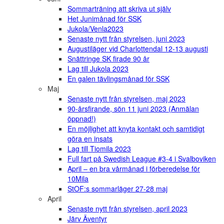
Sommarträning att skriva ut själv
Het Junimånad för SSK
Jukola/Venla2023
Senaste nytt från styrelsen, juni 2023
Augustiläger vid Charlottendal 12-13 augusti
Snättringe SK firade 90 år
Lag till Jukola 2023
En galen tävlingsmånad för SSK
Maj
Senaste nytt från styrelsen, maj 2023
90-årsfirande, sön 11 juni 2023 (Anmälan
öppnad!)
En möjlighet att knyta kontakt och samtidigt
göra en insats
Lag till Tiomila 2023
Full fart på Swedish League #3-4 i Svalboviken
April – en bra vårmånad i förberedelse för
10Mila
StOF:s sommarläger 27-28 maj
April
Senaste nytt från styrelsen, april 2023
Järv Äventyr