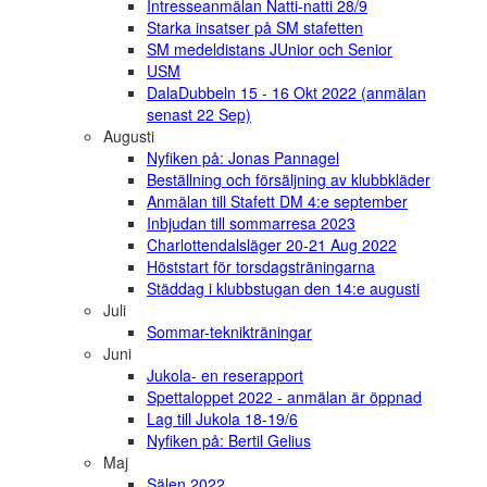
Intresseanmälan Natti-natti 28/9
Starka insatser på SM stafetten
SM medeldistans JUnior och Senior
USM
DalaDubbeln 15 - 16 Okt 2022 (anmälan
senast 22 Sep)
Augusti
Nyfiken på: Jonas Pannagel
Beställning och försäljning av klubbkläder
Anmälan till Stafett DM 4:e september
Inbjudan till sommarresa 2023
Charlottendalsläger 20-21 Aug 2022
Höststart för torsdagsträningarna
Städdag i klubbstugan den 14:e augusti
Juli
Sommar-teknikträningar
Juni
Jukola- en reserapport
Spettaloppet 2022 - anmälan är öppnad
Lag till Jukola 18-19/6
Nyfiken på: Bertil Gelius
Maj
Sälen 2022