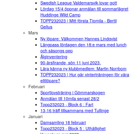
Swedish League Valdemarsvik lovar gott
Lördag 15/4 öppnar anmälan till sommarlägret
Huddinge Wild Camp
TOPP232023 | Mitt första Tiomila - Bertil
Gelius
Mars
Ny löpare: Välkommen Hannes Lindqvist
Långpass lördagen den 18:e mars med lunch
och säsongs pep
Älginventering
90-årsfirande, sön 11 juni 2023.
Lära känna ny klubbmedlem: Martin Norrbom
TOPP232023 | Hur går vinterträningen för våra
elitlöpare?
Februari
Sportlovsträning i Gömmarskogen
Anmälan till 10mila senast 28/2
Topp232023 - Block 6 : Fart
13-16 träff tillsammans med Tullinge
Januari
Damsamling 18 februari
Topp232023 - Block 5 : Uthållighet