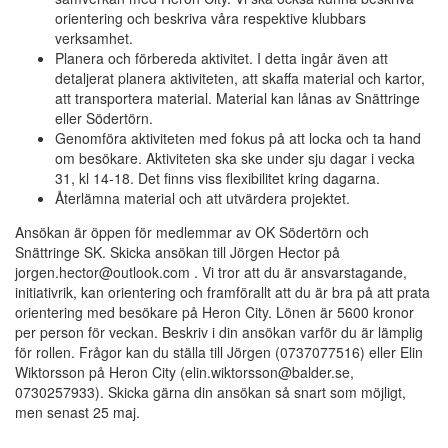
orientering och beskriva våra respektive klubbars
verksamhet.
Planera och förbereda aktivitet. I detta ingår även att
detaljerat planera aktiviteten, att skaffa material och kartor,
att transportera material. Material kan lånas av Snättringe
eller Södertörn.
Genomföra aktiviteten med fokus på att locka och ta hand
om besökare. Aktiviteten ska ske under sju dagar i vecka
31, kl 14-18. Det finns viss flexibilitet kring dagarna.
Återlämna material och att utvärdera projektet.
Ansökan är öppen för medlemmar av OK Södertörn och
Snättringe SK. Skicka ansökan till Jörgen Hector på
jorgen.hector@outlook.com . Vi tror att du är ansvarstagande,
initiativrik, kan orientering och framförallt att du är bra på att prata
orientering med besökare på Heron City. Lönen är 5600 kronor
per person för veckan. Beskriv i din ansökan varför du är lämplig
för rollen. Frågor kan du ställa till Jörgen (0737077516) eller Elin
Wiktorsson på Heron City (elin.wiktorsson@balder.se,
0730257933). Skicka gärna din ansökan så snart som möjligt,
men senast 25 maj.