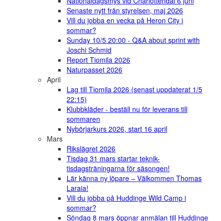
Nationaldagsmys vid Charlottendal 6 juni
Senaste nytt från styrelsen, maj 2026
Vill du jobba en vecka på Heron City i
sommar?
Sunday 10/5 20:00 - Q&A about sprint with
Joschi Schmid
Report Tiomila 2026
Naturpasset 2026
April
Lag till Tiomila 2026 (senast uppdaterat 1/5
22:15)
Klubbkläder - beställ nu för leverans till
sommaren
Nybörjarkurs 2026, start 16 april
Mars
Rikslägret 2026
Tisdag 31 mars startar teknik-
tisdagsträningarna för säsongen!
Lär känna ny löpare – Välkommen Thomas
Laraia!
Vill du jobba på Huddinge Wild Camp i
sommar?
Söndag 8 mars öppnar anmälan till Huddinge