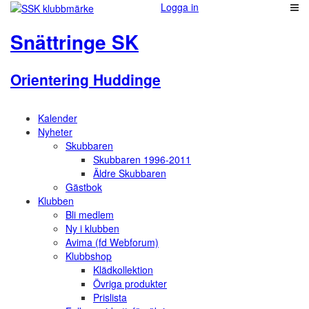
Logga in
Snättringe SK
Orientering Huddinge
Kalender
Nyheter
Skubbaren
Skubbaren 1996-2011
Äldre Skubbaren
Gästbok
Klubben
Bli medlem
Ny i klubben
Avima (fd Webforum)
Klubbshop
Klädkollektion
Övriga produkter
Prislista