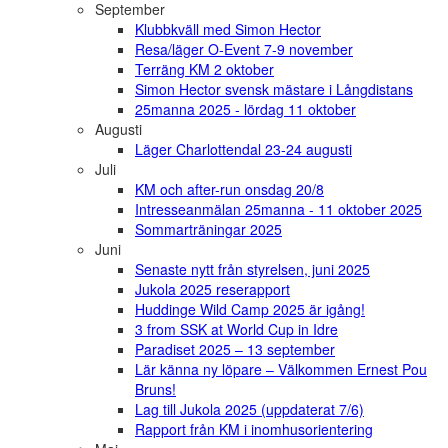
September
Klubbkväll med Simon Hector
Resa/läger O-Event 7-9 november
Terräng KM 2 oktober
Simon Hector svensk mästare i Långdistans
25manna 2025 - lördag 11 oktober
Augusti
Läger Charlottendal 23-24 augusti
Juli
KM och after-run onsdag 20/8
Intresseanmälan 25manna - 11 oktober 2025
Sommarträningar 2025
Juni
Senaste nytt från styrelsen, juni 2025
Jukola 2025 reserapport
Huddinge Wild Camp 2025 är igång!
3 from SSK at World Cup in Idre
Paradiset 2025 – 13 september
Lär känna ny löpare – Välkommen Ernest Pou
Bruns!
Lag till Jukola 2025 (uppdaterat 7/6)
Rapport från KM i inomhusorientering