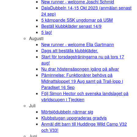
New runner - welcome Joschi Schmid
DalaDubbeln 14-15 Okt 2023 (anmälan senast
24 sep)
5 kämpande SSK ungdomar på USM
Beställ klubbkläder senast 14/9
5 lag!
Augusti
New runner - welcome Elia Gartmann
Dags att beställa klubbkläder.
Start för torsdagsträningarna nu på tors 17
aug!
Nu drar höstensäsongen igång på allvar
Påminnelse: Funktionärer behövs på
Midnattsloppet 19 Aug samt på Trail-lopp i
Paradiset 16 Sep
Följ Simon Hector och svenska landslaget på
världscupen i Tjeckien
Juli
Mörtsjödubbeln närmar sig
Klubbstugan uppgraderas gradvis
Anmäl ditt barn till Huddinge Wild Camp V32
och V33!
Juni