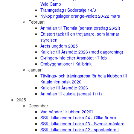
Wild Camp
Träningsdag i Södertälje 14/3
Nyköpingsläger orange-violett 20-22 mars
Februari
Anmälan till Tiomila (senast torsdag 26/2!)
Ett stort tack till en trotjänare, som lämnar
styrelsen
Årets ungdom 2025
Kallelse till Årsmöte 2026 (med dagordning)
O-ringen-info efter Årsmötet 17 feb
Ombyggnationer i Källbrink
Januari
Tävlings- och träningsresa för hela klubben till
Katalonien påsk 2026
Kallelse till Årsmöte 2026
Anmälan till Jukola (senast 11/1)
2025
December
Vad händer i klubben 2026?
SSK Julkalender Lucka 24 - Olika är bra
SSK Julkalender Lucka 23 - Svensk mästare
SSK Julkalender Lucka 22 - spontanidrott