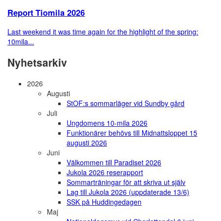
Report Tiomila 2026
Last weekend it was time again for the highlight of the spring:
10mila...
Nyhetsarkiv
2026
Augusti
StOF:s sommarläger vid Sundby gård
Juli
Ungdomens 10-mila 2026
Funktionärer behövs till Midnattsloppet 15
augusti 2026
Juni
Välkommen till Paradiset 2026
Jukola 2026 reserapport
Sommarträningar för att skriva ut själv
Lag till Jukola 2026 (uppdaterade 13/6)
SSK på Huddingedagen
Maj