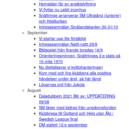
Hemsidan får en ansiktslyftning
Vi flyttar nu cafét inomhus
Snättringe arrangerar SM Ultralång (juniorer)
och Höstlunken
Intresseanmälan Smålandskavlen 30-31/10
September
Vi startar upp lite försiktigt
Intresseanmälan Natti-natti 29/9
Bildspelet från firande torsdag 16/9
Orienteringsminnen, Snättringes 3:e plats på
10-mila 1970
Nu digitaliserar vi kvittohanteringen
Kom med och fira klubbens alla positiva
händelser under året, så här långt
Löparnas ord från Jukola
Augusti
Daladubbeln 2021 Blir av: UPPDATERING
09/08
SM läger med bidrag från ungdomsfonden
Klubbresa till Gotland och Helg utan Älg /
Swedish League final
DM stafett 12:e september