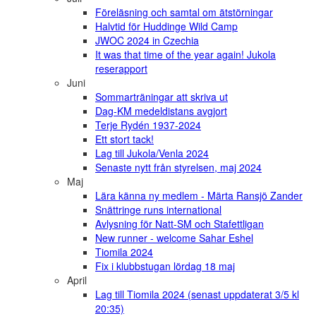
Föreläsning och samtal om ätstörningar
Halvtid för Huddinge Wild Camp
JWOC 2024 in Czechia
It was that time of the year again! Jukola
reserapport
Juni
Sommarträningar att skriva ut
Dag-KM medeldistans avgjort
Terje Rydén 1937-2024
Ett stort tack!
Lag till Jukola/Venla 2024
Senaste nytt från styrelsen, maj 2024
Maj
Lära känna ny medlem - Märta Ransjö Zander
Snättringe runs international
Avlysning för Natt-SM och Stafettligan
New runner - welcome Sahar Eshel
Tiomila 2024
Fix i klubbstugan lördag 18 maj
April
Lag till Tiomila 2024 (senast uppdaterat 3/5 kl
20:35)