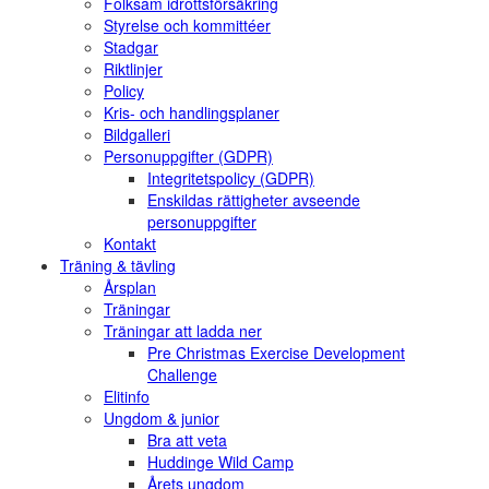
Folksam idrottsförsäkring
Styrelse och kommittéer
Stadgar
Riktlinjer
Policy
Kris- och handlingsplaner
Bildgalleri
Personuppgifter (GDPR)
Integritetspolicy (GDPR)
Enskildas rättigheter avseende
personuppgifter
Kontakt
Träning & tävling
Årsplan
Träningar
Träningar att ladda ner
Pre Christmas Exercise Development
Challenge
Elitinfo
Ungdom & junior
Bra att veta
Huddinge Wild Camp
Årets ungdom