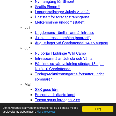
Ny framgång för Simon!
Grattis Simon !!
Laguppställningar Jukola 21-22/8
Höststart för torsdagsträningarna
Melkersminne ungdomsstafett
Juli
Ungdomens 10mila - anmäl intresse
Jukola intresseanmälan (snarast!)
Augustiläger vid Charlottendal 14-15 augusti
Juni
Nu börjar Huddinge Wild Camp
Intresseanmälan Jok-ola och Vänla
Påminnelse-våravslutning söndag 13e juni
kl.13-16 Charlottendal
Tisdags-teknikträningarna fortsätter under
sommaren
Maj
SSK goes Idre
En spetta i blötaste laget
Tensta sprint lördagen 29:e
Kul skogssprint på lördag i Tullinge
Denna webbplats använder cookies för att ge dig bästa möjliga
Okej
(Brantbrink)
upplevelse av webbplatsen.
Mer om cookies
Spettaloppet - anmälan är öppnad