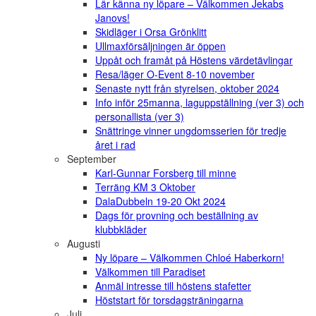
Lär känna ny löpare – Välkommen Jekabs
Janovs!
Skidläger i Orsa Grönklitt
Ullmaxförsäljningen är öppen
Uppåt och framåt på Höstens värdetävlingar
Resa/läger O-Event 8-10 november
Senaste nytt från styrelsen, oktober 2024
Info inför 25manna, laguppställning (ver 3) och
personallista (ver 3)
Snättringe vinner ungdomsserien för tredje
året i rad
September
Karl-Gunnar Forsberg till minne
Terräng KM 3 Oktober
DalaDubbeln 19-20 Okt 2024
Dags för provning och beställning av
klubbkläder
Augusti
Ny löpare – Välkommen Chloé Haberkorn!
Välkommen till Paradiset
Anmäl intresse till höstens stafetter
Höststart för torsdagsträningarna
Juli