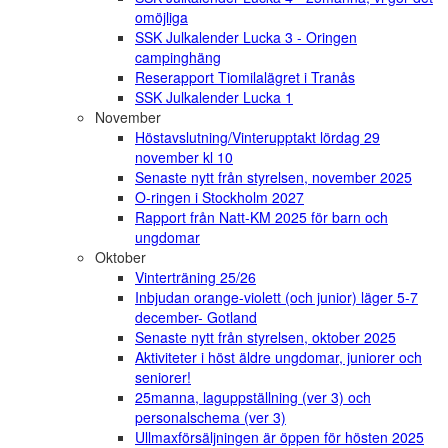
omöjliga
SSK Julkalender Lucka 3 - Oringen
campinghäng
Reserapport Tiomilalägret i Tranås
SSK Julkalender Lucka 1
November
Höstavslutning/Vinterupptakt lördag 29
november kl 10
Senaste nytt från styrelsen, november 2025
O-ringen i Stockholm 2027
Rapport från Natt-KM 2025 för barn och
ungdomar
Oktober
Vinterträning 25/26
Inbjudan orange-violett (och junior) läger 5-7
december- Gotland
Senaste nytt från styrelsen, oktober 2025
Aktiviteter i höst äldre ungdomar, juniorer och
seniorer!
25manna, laguppställning (ver 3) och
personalschema (ver 3)
Ullmaxförsäljningen är öppen för hösten 2025