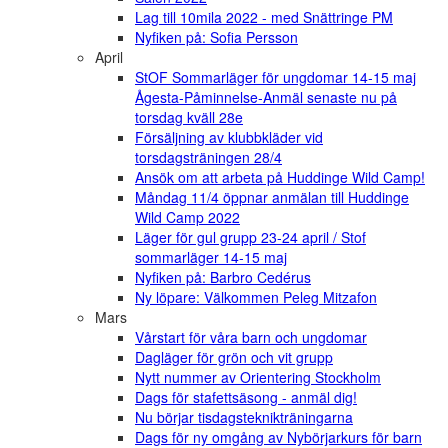
Lag till 10mila 2022 - med Snättringe PM
Nyfiken på: Sofia Persson
April
StOF Sommarläger för ungdomar 14-15 maj
Ågesta-Påminnelse-Anmäl senaste nu på
torsdag kväll 28e
Försäljning av klubbkläder vid
torsdagsträningen 28/4
Ansök om att arbeta på Huddinge Wild Camp!
Måndag 11/4 öppnar anmälan till Huddinge
Wild Camp 2022
Läger för gul grupp 23-24 april / Stof
sommarläger 14-15 maj
Nyfiken på: Barbro Cedérus
Ny löpare: Välkommen Peleg Mitzafon
Mars
Vårstart för våra barn och ungdomar
Dagläger för grön och vit grupp
Nytt nummer av Orientering Stockholm
Dags för stafettsäsong - anmäl dig!
Nu börjar tisdagsteknikträningarna
Dags för ny omgång av Nybörjarkurs för barn