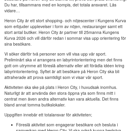
Du har, tillsammans med en kompis, det totala ansvaret. Läs
vidare…
Heron City är ett stort shopping- och nöjescenter i Kungens Kurva
som erbjuder upplevelser i form av nöjen, restauranger samt ett
stort antal butiker. Heron City är partner till 25manna Kungens
Kurva 2026 och vill därför redan i sommar visa upp orientering för
sina besökare.
Vi söker därför två personer som vill visa upp vår sport.
Preliminärt ska vi arrangera en labyrintorientering men det finns
gott om utrymme att föreslå alternativ eller att förädla idéen kring
labyrintorientering. Syftet är att besökare på Heron City ska bli
attraherade att prova samtidigt som vi visar vår sport.
Aktiviteten ska ske på plats i Heron City, i huvudsak inomhus.
Naturligt är att använda den stora öppna yta som finns mitt i
centrat men även andra alternativ kan vara aktuella. Det finns
bland annat tomma butikslokaler.
Uppgiften innebär ett totalansvar för aktiviteten;
Föreslå aktivitet som engagerar besökare och besluta i
samverkan med Heron City. Vi ska också kunna beskriva