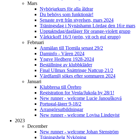
Mars
Nybörjarkurs för alla åldrar
Du behövs som funktionär!
Senaste nytt från styrelsen, mars 2024
Träningsdag i Nynäshamn Lördag den 16:e mars
Upptaktsdag/dagläger för orange-violett grupp
Vårkickoff 16/3 (grön, vit och gul grupp)
Februari
Anmälan till Tiomila senast 29/2
Daminfo - Våren 2024
Yngve Hedberg 1928-2024
Beställning av klubbkläder
Final Ullmax Snättringe Nattcup 21/2
Värdfamilj sökes efter sommaren 2024
Januari
Klubbresa till Örebro
Registration for Venla/Jukola by 28/1!
New runner - welcome Lucie Janoušková
Portugal-läger 9-18/2
Arrangörsutbildningar
New runner - welcome Lovisa Lindqvist
2023
December
New runner - welcome Johan Stenström
Träningshelg Nyköping