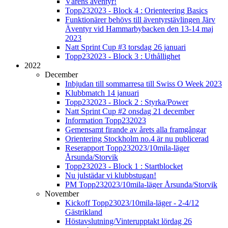
Vårens äventyr!
Topp232023 - Block 4 : Orienteering Basics
Funktionärer behövs till äventyrstävlingen Järv
Äventyr vid Hammarbybacken den 13-14 maj
2023
Natt Sprint Cup #3 torsdag 26 januari
Topp232023 - Block 3 : Uthållighet
2022
December
Inbjudan till sommarresa till Swiss O Week 2023
Klubbmatch 14 januari
Topp232023 - Block 2 : Styrka/Power
Natt Sprint Cup #2 onsdag 21 december
Information Topp232023
Gemensamt firande av årets alla framgångar
Orientering Stockholm no.4 är nu publicerad
Reserapport Topp232023/10mila-läger
Årsunda/Storvik
Topp232023 - Block 1 : Startblocket
Nu julstädar vi klubbstugan!
PM Topp232023/10mila-läger Årsunda/Storvik
November
Kickoff Topp23023/10mila-läger - 2-4/12
Gästrikland
Höstavslutning/Vinterupptakt lördag 26