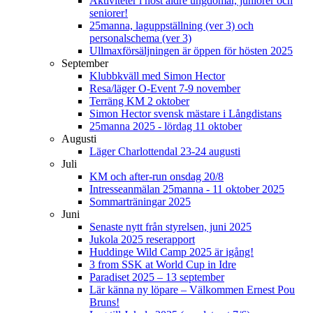
Aktiviteter i höst äldre ungdomar, juniorer och
seniorer!
25manna, laguppställning (ver 3) och
personalschema (ver 3)
Ullmaxförsäljningen är öppen för hösten 2025
September
Klubbkväll med Simon Hector
Resa/läger O-Event 7-9 november
Terräng KM 2 oktober
Simon Hector svensk mästare i Långdistans
25manna 2025 - lördag 11 oktober
Augusti
Läger Charlottendal 23-24 augusti
Juli
KM och after-run onsdag 20/8
Intresseanmälan 25manna - 11 oktober 2025
Sommarträningar 2025
Juni
Senaste nytt från styrelsen, juni 2025
Jukola 2025 reserapport
Huddinge Wild Camp 2025 är igång!
3 from SSK at World Cup in Idre
Paradiset 2025 – 13 september
Lär känna ny löpare – Välkommen Ernest Pou
Bruns!