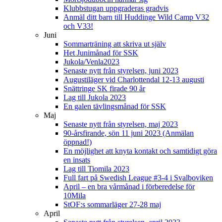
Klubbstugan uppgraderas gradvis
Anmäl ditt barn till Huddinge Wild Camp V32
och V33!
Juni
Sommarträning att skriva ut själv
Het Junimånad för SSK
Jukola/Venla2023
Senaste nytt från styrelsen, juni 2023
Augustiläger vid Charlottendal 12-13 augusti
Snättringe SK firade 90 år
Lag till Jukola 2023
En galen tävlingsmånad för SSK
Maj
Senaste nytt från styrelsen, maj 2023
90-årsfirande, sön 11 juni 2023 (Anmälan
öppnad!)
En möjlighet att knyta kontakt och samtidigt göra
en insats
Lag till Tiomila 2023
Full fart på Swedish League #3-4 i Svalboviken
April – en bra vårmånad i förberedelse för
10Mila
StOF:s sommarläger 27-28 maj
April