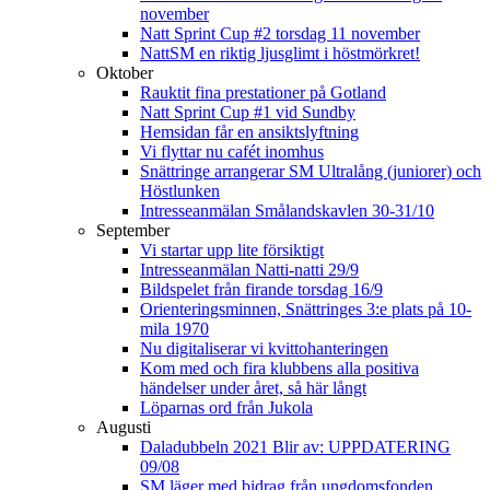
november
Natt Sprint Cup #2 torsdag 11 november
NattSM en riktig ljusglimt i höstmörkret!
Oktober
Rauktit fina prestationer på Gotland
Natt Sprint Cup #1 vid Sundby
Hemsidan får en ansiktslyftning
Vi flyttar nu cafét inomhus
Snättringe arrangerar SM Ultralång (juniorer) och
Höstlunken
Intresseanmälan Smålandskavlen 30-31/10
September
Vi startar upp lite försiktigt
Intresseanmälan Natti-natti 29/9
Bildspelet från firande torsdag 16/9
Orienteringsminnen, Snättringes 3:e plats på 10-
mila 1970
Nu digitaliserar vi kvittohanteringen
Kom med och fira klubbens alla positiva
händelser under året, så här långt
Löparnas ord från Jukola
Augusti
Daladubbeln 2021 Blir av: UPPDATERING
09/08
SM läger med bidrag från ungdomsfonden