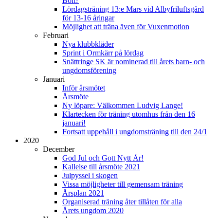
Bolt?
Lördagsträning 13:e Mars vid Albyfriluftsgård
för 13-16 åringar
Möjlighet att träna även för Vuxenmotion
Februari
Nya klubbkläder
Sprint i Ormkärr på lördag
Snättringe SK är nominerad till årets barn- och
ungdomsförening
Januari
Inför årsmötet
Årsmöte
Ny löpare: Välkommen Ludvig Lange!
Klartecken för träning utomhus från den 16
januari!
Fortsatt uppehåll i ungdomsträning till den 24/1
2020
December
God Jul och Gott Nytt År!
Kallelse till årsmöte 2021
Julpyssel i skogen
Vissa möjligheter till gemensam träning
Årsplan 2021
Organiserad träning åter tillåten för alla
Årets ungdom 2020