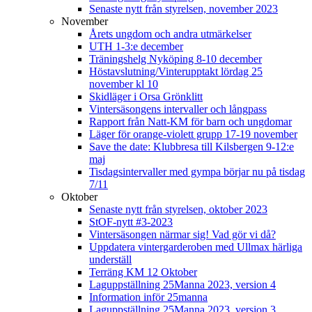
Senaste nytt från styrelsen, november 2023
November
Årets ungdom och andra utmärkelser
UTH 1-3:e december
Träningshelg Nyköping 8-10 december
Höstavslutning/Vinterupptakt lördag 25
november kl 10
Skidläger i Orsa Grönklitt
Vintersäsongens intervaller och långpass
Rapport från Natt-KM för barn och ungdomar
Läger för orange-violett grupp 17-19 november
Save the date: Klubbresa till Kilsbergen 9-12:e
maj
Tisdagsintervaller med gympa börjar nu på tisdag
7/11
Oktober
Senaste nytt från styrelsen, oktober 2023
StOF-nytt #3-2023
Vintersäsongen närmar sig! Vad gör vi då?
Uppdatera vintergarderoben med Ullmax härliga
underställ
Terräng KM 12 Oktober
Laguppställning 25Manna 2023, version 4
Information inför 25manna
Laguppställning 25Manna 2023, version 3