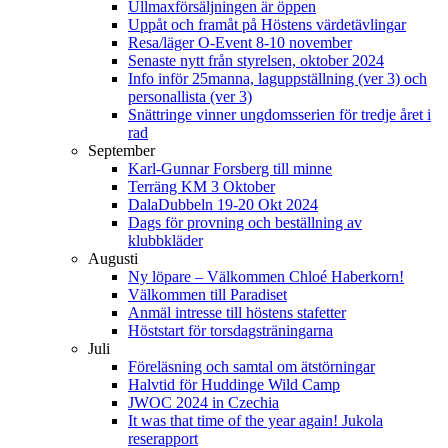
Ullmaxförsäljningen är öppen
Uppåt och framåt på Höstens värdetävlingar
Resa/läger O-Event 8-10 november
Senaste nytt från styrelsen, oktober 2024
Info inför 25manna, laguppställning (ver 3) och
personallista (ver 3)
Snättringe vinner ungdomsserien för tredje året i
rad
September
Karl-Gunnar Forsberg till minne
Terräng KM 3 Oktober
DalaDubbeln 19-20 Okt 2024
Dags för provning och beställning av
klubbkläder
Augusti
Ny löpare – Välkommen Chloé Haberkorn!
Välkommen till Paradiset
Anmäl intresse till höstens stafetter
Höststart för torsdagsträningarna
Juli
Föreläsning och samtal om ätstörningar
Halvtid för Huddinge Wild Camp
JWOC 2024 in Czechia
It was that time of the year again! Jukola
reserapport