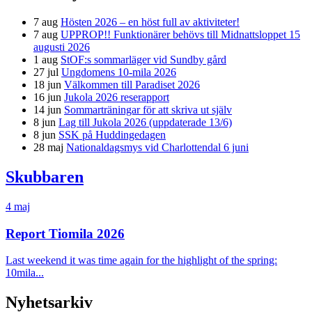
7 aug
Hösten 2026 – en höst full av aktiviteter!
7 aug
UPPROP!! Funktionärer behövs till Midnattsloppet 15
augusti 2026
1 aug
StOF:s sommarläger vid Sundby gård
27 jul
Ungdomens 10-mila 2026
18 jun
Välkommen till Paradiset 2026
16 jun
Jukola 2026 reserapport
14 jun
Sommarträningar för att skriva ut själv
8 jun
Lag till Jukola 2026 (uppdaterade 13/6)
8 jun
SSK på Huddingedagen
28 maj
Nationaldagsmys vid Charlottendal 6 juni
Skubbaren
4 maj
Report Tiomila 2026
Last weekend it was time again for the highlight of the spring:
10mila...
Nyhetsarkiv