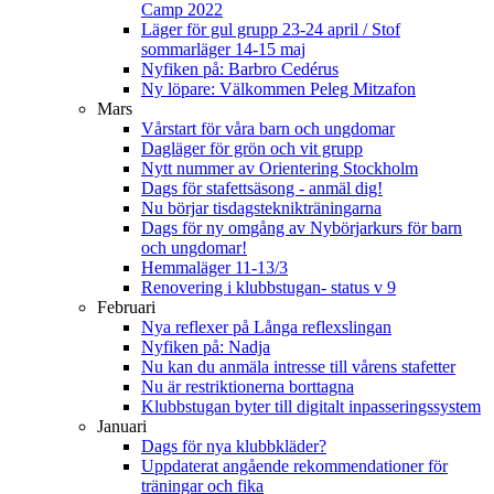
Camp 2022
Läger för gul grupp 23-24 april / Stof
sommarläger 14-15 maj
Nyfiken på: Barbro Cedérus
Ny löpare: Välkommen Peleg Mitzafon
Mars
Vårstart för våra barn och ungdomar
Dagläger för grön och vit grupp
Nytt nummer av Orientering Stockholm
Dags för stafettsäsong - anmäl dig!
Nu börjar tisdagsteknikträningarna
Dags för ny omgång av Nybörjarkurs för barn
och ungdomar!
Hemmaläger 11-13/3
Renovering i klubbstugan- status v 9
Februari
Nya reflexer på Långa reflexslingan
Nyfiken på: Nadja
Nu kan du anmäla intresse till vårens stafetter
Nu är restriktionerna borttagna
Klubbstugan byter till digitalt inpasseringssystem
Januari
Dags för nya klubbkläder?
Uppdaterat angående rekommendationer för
träningar och fika