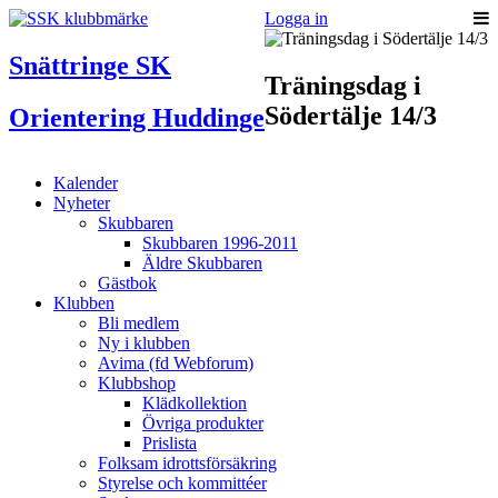
Logga in
Snättringe SK
Träningsdag i
Södertälje 14/3
Orientering Huddinge
Kalender
Nyheter
Skubbaren
Skubbaren 1996-2011
Äldre Skubbaren
Gästbok
Klubben
Bli medlem
Ny i klubben
Avima (fd Webforum)
Klubbshop
Klädkollektion
Övriga produkter
Prislista
Folksam idrottsförsäkring
Styrelse och kommittéer