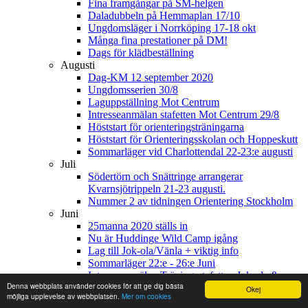
Fina framgångar på SM-helgen
Daladubbeln på Hemmaplan 17/10
Ungdomsläger i Norrköping 17-18 okt
Många fina prestationer på DM!
Dags för klädbeställning
Augusti
Dag-KM 12 september 2020
Ungdomsserien 30/8
Laguppställning Mot Centrum
Intresseanmälan stafetten Mot Centrum 29/8
Höststart för orienteringsträningarna
Höststart för Orienteringsskolan och Hoppeskutt
Sommarläger vid Charlottendal 22-23:e augusti
Juli
Södertörn och Snättringe arrangerar
Kvarnsjötrippeln 21-23 augusti.
Nummer 2 av tidningen Orientering Stockholm
Juni
25manna 2020 ställs in
Nu är Huddinge Wild Camp igång
Lag till Jok-ola/Vänla + viktig info
Sommarläger 22:e - 26:e Juni
Intresseanmälan Träningsstafetten Jok-ola &
Denna webbplats använder cookies för att ge dig bästa
Vänla 13/6
Okej
möjliga upplevelse av webbplatsen.
Mer om cookies
Maj