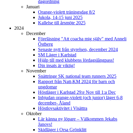
dagordning
Januari
Orange-violett träningsdag 8/2
Jukola, 14-15 juni 2025
Kallelse till årsmöte 2025
2024
December
Föreläsning "Att coacha mig själv" med Anneli
Östberg
Senaste nytt från styrelsen, december 2024
SM Läger i Karlstad
Hjälp till med klubbens lördagslångpass!
Din insats är viktig!
November
Snättringe SK national team runners 2025
Rapport från Natt-KM 2024 för barn och
ungdomar
Höstläger i Karlstad 29:e Nov till 1:a Dec
Inbjudan orange-violett (och junior) läger 6-8
december- Åland
Höstlovsaktivitet i Visättra
Oktober
Lär känna ny löpare – Välkommen Jekabs
Janovs!
Skidläger i Orsa Grönklitt