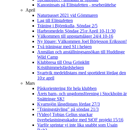
Kanoninsats på Elitstafetten - reseberättelse
April
Naturpasset 2021 vid Gömmaren
Lag till Elitstafetten
Träning i Björnkulla, Söndag 2/5
Harbromedeln Söndag 25:e April 10-11:30
Välkommen till uppstartsläger 24/4 10-16
Ny löpare: Välkommen Joel Börjesson Eriksson!
Två träningar med SI i helgen
Anmälan och anställningsansökan till Huddinge
Wild Camp
Klubbresa till Orsa Grönklitt
Kristihimmelsfärdshelgen
Svartvik medeldistans med sportident lördag den
10:e april
Mars
Påskorientering för hela klubben
Årets barn- och ungdomsförening i Stockholm är
Snättringe SK!
Kvarnsjön långdistans lördag 27/3
"Träningstävling" på söndag 21/3
[Video] Tobias Gelius snackar
överbelastningsskador med StOF projekt 15/16
Varför sprintar vi inte lika snabbt som Usain