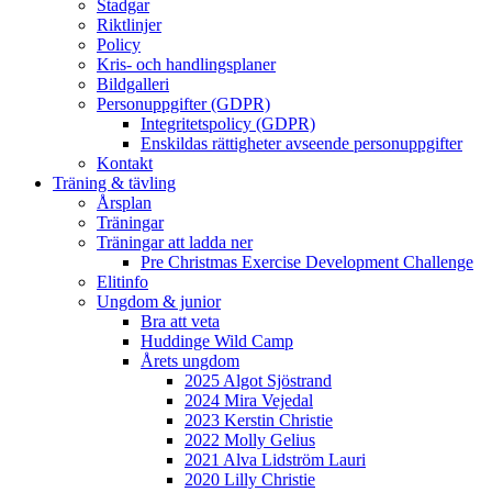
Stadgar
Riktlinjer
Policy
Kris- och handlingsplaner
Bildgalleri
Personuppgifter (GDPR)
Integritetspolicy (GDPR)
Enskildas rättigheter avseende personuppgifter
Kontakt
Träning & tävling
Årsplan
Träningar
Träningar att ladda ner
Pre Christmas Exercise Development Challenge
Elitinfo
Ungdom & junior
Bra att veta
Huddinge Wild Camp
Årets ungdom
2025 Algot Sjöstrand
2024 Mira Vejedal
2023 Kerstin Christie
2022 Molly Gelius
2021 Alva Lidström Lauri
2020 Lilly Christie