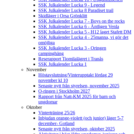
SSK Julkalender Lucka 9 - Legend
SSK Julkalender Lucka 8 Paradiset trail
Skidläger i Orsa Grönklitt
SSK Julkalender Lucka 7 - Boys on the rocks
SSK Julkalender Lucka 6 - Äntligen Venla
SSK Julkalender Lucka 5 - H12 laget Stafett DM
SSK Julkalender Lucka 4 - 25manna, vi gör det
omöjliga
SSK Julkalender Lucka 3 - Oringen
campinghäng
Reserapport Tiomilalägret i Tranås
SSK Julkalender Lucka 1
November
Höstavslutning/Vinterupptakt lördag 29
november kl 10
Senaste nytt från styrelsen, november 2025
O-ringen i Stockholm 2027
Rapport från Natt-KM 2025 för barn och
ungdomar
Oktober
Vinterträning 25/26
Inbjudan orange-violett (och junior) läger 5-7
december- Gotland
Senaste nytt från styrelsen, oktober 2025