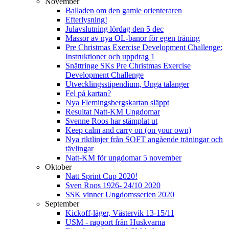
November
Balladen om den gamle orienteraren
Efterlysning!
Julavslutning lördag den 5 dec
Massor av nya OL-banor för egen träning
Pre Christmas Exercise Development Challenge:
Instruktioner och uppdrag 1
Snättringe SKs Pre Christmas Exercise
Development Challenge
Utvecklingsstipendium, Unga talanger
Fel på kartan?
Nya Flemingsbergskartan släppt
Resultat Natt-KM Ungdomar
Svenne Roos har stämplat ut
Keep calm and carry on (on your own)
Nya riktlinjer från SOFT angående träningar och
tävlingar
Natt-KM för ungdomar 5 november
Oktober
Natt Sprint Cup 2020!
Sven Roos 1926- 24/10 2020
SSK vinner Ungdomsserien 2020
September
Kickoff-läger, Västervik 13-15/11
USM - rapport från Huskvarna