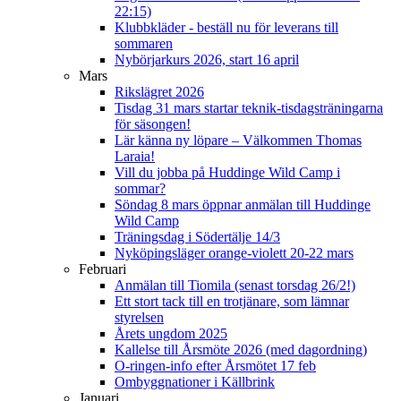
22:15)
Klubbkläder - beställ nu för leverans till
sommaren
Nybörjarkurs 2026, start 16 april
Mars
Rikslägret 2026
Tisdag 31 mars startar teknik-tisdagsträningarna
för säsongen!
Lär känna ny löpare – Välkommen Thomas
Laraia!
Vill du jobba på Huddinge Wild Camp i
sommar?
Söndag 8 mars öppnar anmälan till Huddinge
Wild Camp
Träningsdag i Södertälje 14/3
Nyköpingsläger orange-violett 20-22 mars
Februari
Anmälan till Tiomila (senast torsdag 26/2!)
Ett stort tack till en trotjänare, som lämnar
styrelsen
Årets ungdom 2025
Kallelse till Årsmöte 2026 (med dagordning)
O-ringen-info efter Årsmötet 17 feb
Ombyggnationer i Källbrink
Januari