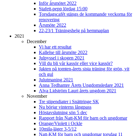
Inför årsmötet 2022
Stafett-pepp lördag 15:00
Torsdagscafét stängs de kommande veckorna för
renovering
Årsmöte 2022
22-23/1 Träningshelg på hemmaplan
2021
December
Vi har ett resultat
Kallelse till årsmöte 2022
Julpyssel i skogen 2021
Vill du bli vår kassör eller vice kassör?
Jakten på tomten-årets sista träning för grön, vit
och gul
Julutmaning 2021
Anna Tedhamre Årets Ungdomsledare 2021
Alva Lidström Lauri årets ungdom 2021
November
Tre stipendiater i Snättringe SK
Nu börjar vinterns långpass
Höstavslutning sön 5 dec
Rapport från Natt-KM för barn och ungdomar
Orange/Violett i Ockle
10mila-läger 3-5/12
Natt-KM för barn och ungdomar torsdag 11