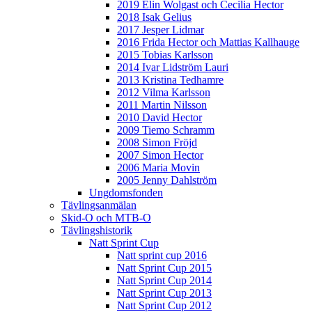
2019 Elin Wolgast och Cecilia Hector
2018 Isak Gelius
2017 Jesper Lidmar
2016 Frida Hector och Mattias Kallhauge
2015 Tobias Karlsson
2014 Ivar Lidström Lauri
2013 Kristina Tedhamre
2012 Vilma Karlsson
2011 Martin Nilsson
2010 David Hector
2009 Tiemo Schramm
2008 Simon Fröjd
2007 Simon Hector
2006 Maria Movin
2005 Jenny Dahlström
Ungdomsfonden
Tävlingsanmälan
Skid-O och MTB-O
Tävlingshistorik
Natt Sprint Cup
Natt sprint cup 2016
Natt Sprint Cup 2015
Natt Sprint Cup 2014
Natt Sprint Cup 2013
Natt Sprint Cup 2012