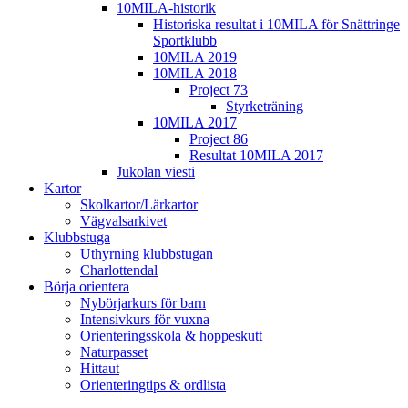
10MILA-historik
Historiska resultat i 10MILA för Snättringe
Sportklubb
10MILA 2019
10MILA 2018
Project 73
Styrketräning
10MILA 2017
Project 86
Resultat 10MILA 2017
Jukolan viesti
Kartor
Skolkartor/Lärkartor
Vägvalsarkivet
Klubbstuga
Uthyrning klubbstugan
Charlottendal
Börja orientera
Nybörjarkurs för barn
Intensivkurs för vuxna
Orienteringsskola & hoppeskutt
Naturpasset
Hittaut
Orienteringtips & ordlista