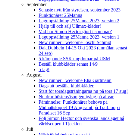
September
Senaste nytt från styrelsen, september 2023
Funktionärer 25Manna
Laguppställning 25Manna 2023, version 2
Hjälp till och sälj Ullmax-kläder!
Vad har Simon Hector gjort i sommar?
Laguppställning 25Manna 2023, version 1
New runner - welcome Joschi Schmid
DalaDubbeln 14-15 Okt 2023 (anmälan senast
24 sep)
5 kämpande SSK ungdomar på USM
Beställ klubbkläder senast 14/9
5 lag!
Augusti
New runner - welcome Elia Gartmann
Dags att beställa klubbkläder.
Start för torsdagsträningarna nu på tors 17 aug!
Nu drar höstensäsongen igång på allvar
Påminnelse: Funktionärer behövs på
Midnattsloppet 19 Aug samt på Trail-lopp i
Paradiset 16 Sep
Följ Simon Hector och svenska landslaget på
världscupen i Tjeckien
Juli
Mörtsjödubbeln närmar sig