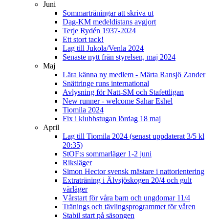
Juni
Sommarträningar att skriva ut
Dag-KM medeldistans avgjort
Terje Rydén 1937-2024
Ett stort tack!
Lag till Jukola/Venla 2024
Senaste nytt från styrelsen, maj 2024
Maj
Lära känna ny medlem - Märta Ransjö Zander
Snättringe runs international
Avlysning för Natt-SM och Stafettligan
New runner - welcome Sahar Eshel
Tiomila 2024
Fix i klubbstugan lördag 18 maj
April
Lag till Tiomila 2024 (senast uppdaterat 3/5 kl
20:35)
StOF:s sommarläger 1-2 juni
Riksläger
Simon Hector svensk mästare i nattorientering
Extraträning i Älvsjöskogen 20/4 och gult
vårläger
Vårstart för våra barn och ungdomar 11/4
Tränings och tävlingsprogrammet för våren
Stabil start på säsongen