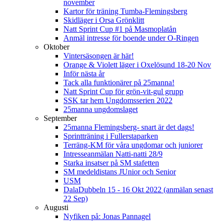
november
Kartor för träning Tumba-Flemingsberg
Skidläger i Orsa Grönklitt
Natt Sprint Cup #1 på Masmoplatån
Anmäl intresse för boende under O-Ringen
Oktober
Vintersäsongen är här!
Orange & Violett läger i Oxelösund 18-20 Nov
Inför nästa år
Tack alla funktionärer på 25manna!
Natt Sprint Cup för grön-vit-gul grupp
SSK tar hem Ungdomsserien 2022
25manna ungdomslaget
September
25manna Flemingsberg- snart är det dags!
Sprintträning i Fullerstaparken
Terräng-KM för våra ungdomar och juniorer
Intresseanmälan Natti-natti 28/9
Starka insatser på SM stafetten
SM medeldistans JUnior och Senior
USM
DalaDubbeln 15 - 16 Okt 2022 (anmälan senast
22 Sep)
Augusti
Nyfiken på: Jonas Pannagel