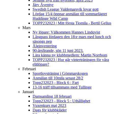
Senaste nytt från styrelsen, april 2023
Järv Äventyr
Swedish League Valdemarsvik lovar gott
Lördag 15/4 öppnar anmälan till sommarlägret
Huddinge Wild Camp
TOPP232023 | Mitt första Tiomila - Bertil Gelius
Mars
Ny löpare: Välkommen Hannes Lindqvist
Långpass lördagen den 18:e mars med lunch och
säsongs pep
Älginventering
90-årsfirande, sön 11 juni 2023.
Lära känna ny klubbmedlem: Martin Norrbom
TOPP232023 | Hur går vinterträningen för våra
elitlöpare?
Februari
Sportlovsträning i Gömmarskogen
Anmälan till 10mila senast 28/2
Topp232023 - Block 6 : Fart
13-16 träff tillsammans med Tullinge
Januari
Damsamling 18 februari
Topp232023 - Block 5 : Uthållighet
Vuxenkurs maj 2023
Dags för klubbkläder