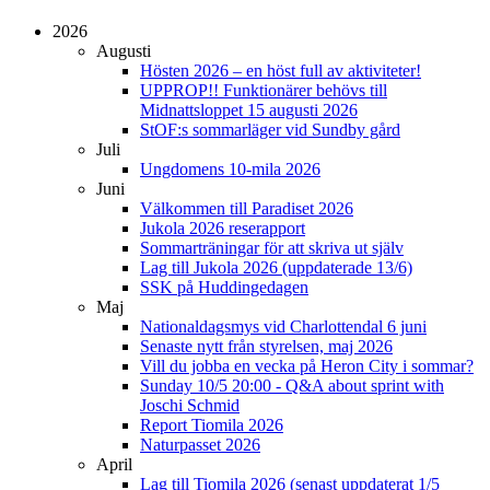
2026
Augusti
Hösten 2026 – en höst full av aktiviteter!
UPPROP!! Funktionärer behövs till
Midnattsloppet 15 augusti 2026
StOF:s sommarläger vid Sundby gård
Juli
Ungdomens 10-mila 2026
Juni
Välkommen till Paradiset 2026
Jukola 2026 reserapport
Sommarträningar för att skriva ut själv
Lag till Jukola 2026 (uppdaterade 13/6)
SSK på Huddingedagen
Maj
Nationaldagsmys vid Charlottendal 6 juni
Senaste nytt från styrelsen, maj 2026
Vill du jobba en vecka på Heron City i sommar?
Sunday 10/5 20:00 - Q&A about sprint with
Joschi Schmid
Report Tiomila 2026
Naturpasset 2026
April
Lag till Tiomila 2026 (senast uppdaterat 1/5