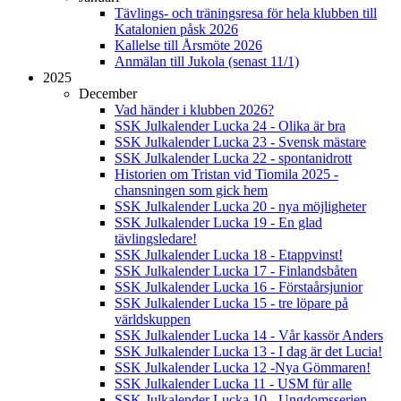
Tävlings- och träningsresa för hela klubben till
Katalonien påsk 2026
Kallelse till Årsmöte 2026
Anmälan till Jukola (senast 11/1)
2025
December
Vad händer i klubben 2026?
SSK Julkalender Lucka 24 - Olika är bra
SSK Julkalender Lucka 23 - Svensk mästare
SSK Julkalender Lucka 22 - spontanidrott
Historien om Tristan vid Tiomila 2025 -
chansningen som gick hem
SSK Julkalender Lucka 20 - nya möjligheter
SSK Julkalender Lucka 19 - En glad
tävlingsledare!
SSK Julkalender Lucka 18 - Etappvinst!
SSK Julkalender Lucka 17 - Finlandsbåten
SSK Julkalender Lucka 16 - Förstaårsjunior
SSK Julkalender Lucka 15 - tre löpare på
världskuppen
SSK Julkalender Lucka 14 - Vår kassör Anders
SSK Julkalender Lucka 13 - I dag är det Lucia!
SSK Julkalender Lucka 12 -Nya Gömmaren!
SSK Julkalender Lucka 11 - USM für alle
SSK Julkalender Lucka 10 - Ungdomsserien