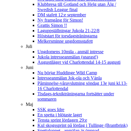
Klubbresa till Gotland och Helg utan Älg /
Swedish League final
DM stafett 12:e september
Ny framgång för Simon!
Grattis Simon !!
Laguppställningar Jukola 21-22/8
Höststart för torsdagsträningarna
Melkersminne ungdomsstafett
Juli
Ungdomens 10mila - anmäl intresse
Jukola intresseanmälan (snarast!)
Augustiläger vid Charlottendal 14-15 augusti
Juni
Nu börjar Huddinge Wild Camp
Intresseanmälan Jok-ola och Vänla
Påminnelse-våravslutning söndag 13e juni kl.13-
16 Charlottendal
Tisdags-teknikträningarna fortsätter under
sommaren
Maj
SSK goes Idre
En spetta i blötaste laget
Tensta sprint lördagen 29:e
Kul skogssprint på lördag i Tullinge (Brantbrink)
Spettaloppet - anmälan är öppnad