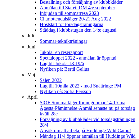
Beställning och försäljning av klubbkläder
Anmälan till Stafett DM 4:e september
Inbjudan till sommarresa 2023
Charlottendalsläger 20-21 Aug 2022
Höststart för torsdagsträningarna
Städdag i klubbstugan den 14:e augusti
Juli
Sommar-teknikträningar
Juni
Jukola- en reserapport
Spettaloppet 2022 - anmälan är öppnad
Lag till Jukola 18-19/6
Nyfiken på: Bertil Gelius
Maj
Sälen 2022
Lag till 10mila 2022 - med Snättringe PM
Nyfiken på: Sofia Persson
April
StOF Sommarläger för ungdomar 14-15 maj
Ågesta-Påminnelse-Anmäl senaste nu på torsdag
kväll 28e
Försäljning av klubbkläder vid torsdagsträningen
28/4
Ansök om att arbeta på Huddinge Wild Camp!
Måndag 11/4 öppnar anmälan till Huddinge Wild