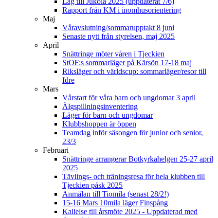
Lag till Jukola 2025 (uppdaterat 7/6)
Rapport från KM i inomhusorientering
Maj
Våravslutning/sommarupptakt 8 juni
Senaste nytt från styrelsen, maj 2025
April
Snättringe möter våren i Tjeckien
StOF:s sommarläger på Kärsön 17-18 maj
Riksläger och världscup: sommarläger/resor till
Idre
Mars
Vårstart för våra barn och ungdomar 3 april
Älgspillningsinventering
Läger för barn och ungdomar
Klubbshoppen är öppen
Teamdag inför säsongen för junior och senior,
23/3
Februari
Snättringe arrangerar Botkyrkahelgen 25-27 april
2025
Tävlings- och träningsresa för hela klubben till
Tjeckien påsk 2025
Anmälan till Tiomila (senast 28/2!)
15-16 Mars 10mila läger Finspång
Kallelse till årsmöte 2025 - Uppdaterad med