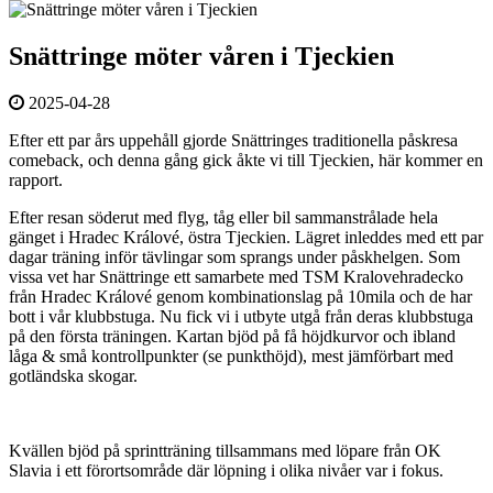
Snättringe möter våren i Tjeckien
2025-04-28
Efter ett par års uppehåll gjorde Snättringes traditionella påskresa
comeback, och denna gång gick åkte vi till Tjeckien, här kommer en
rapport.
Efter resan söderut med flyg, tåg eller bil sammanstrålade hela
gänget i Hradec Králové, östra Tjeckien. Lägret inleddes med ett par
dagar träning inför tävlingar som sprangs under påskhelgen. Som
vissa vet har Snättringe ett samarbete med TSM Kralovehradecko
från Hradec Králové genom kombinationslag på 10mila och de har
bott i vår klubbstuga. Nu fick vi i utbyte utgå från deras klubbstuga
på den första träningen. Kartan bjöd på få höjdkurvor och ibland
låga & små kontrollpunkter (se punkthöjd), mest jämförbart med
gotländska skogar.
Kvällen bjöd på sprintträning tillsammans med löpare från OK
Slavia i ett förortsområde där löpning i olika nivåer var i fokus.