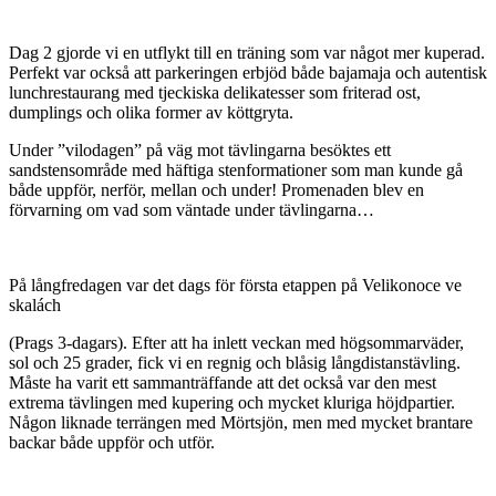
Dag 2 gjorde vi en utflykt till en träning som var något mer kuperad.
Perfekt var också att parkeringen erbjöd både bajamaja och autentisk
lunchrestaurang med tjeckiska delikatesser som friterad ost,
dumplings och olika former av köttgryta.
Under ”vilodagen” på väg mot tävlingarna besöktes ett
sandstensområde med häftiga stenformationer som man kunde gå
både uppför, nerför, mellan och under! Promenaden blev en
förvarning om vad som väntade under tävlingarna…
På långfredagen var det dags för första etappen på Velikonoce ve
skalách
(Prags 3-dagars). Efter att ha inlett veckan med högsommarväder,
sol och 25 grader, fick vi en regnig och blåsig långdistanstävling.
Måste ha varit ett sammanträffande att det också var den mest
extrema tävlingen med kupering och mycket kluriga höjdpartier.
Någon liknade terrängen med Mörtsjön, men med mycket brantare
backar både uppför och utför.