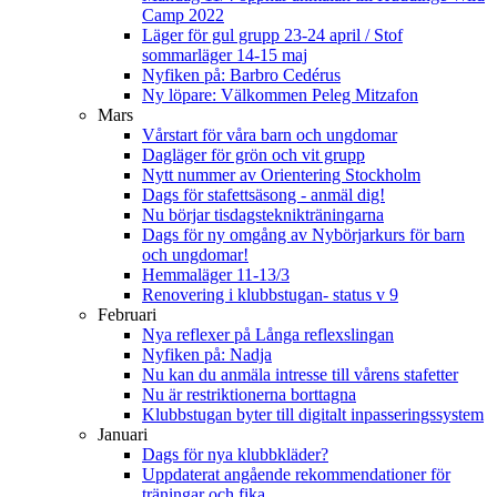
Camp 2022
Läger för gul grupp 23-24 april / Stof
sommarläger 14-15 maj
Nyfiken på: Barbro Cedérus
Ny löpare: Välkommen Peleg Mitzafon
Mars
Vårstart för våra barn och ungdomar
Dagläger för grön och vit grupp
Nytt nummer av Orientering Stockholm
Dags för stafettsäsong - anmäl dig!
Nu börjar tisdagsteknikträningarna
Dags för ny omgång av Nybörjarkurs för barn
och ungdomar!
Hemmaläger 11-13/3
Renovering i klubbstugan- status v 9
Februari
Nya reflexer på Långa reflexslingan
Nyfiken på: Nadja
Nu kan du anmäla intresse till vårens stafetter
Nu är restriktionerna borttagna
Klubbstugan byter till digitalt inpasseringssystem
Januari
Dags för nya klubbkläder?
Uppdaterat angående rekommendationer för
träningar och fika