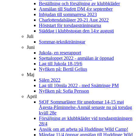
Beställning och försäljning av klubbkläder
Anmälan till Stafett DM 4:e september
Inbjudan till sommarresa 2023
Charlottendalsläger 20-21 Aug 2022
Höststart för torsdagsträningarna
Städdag i klubbstugan den 14:e augusti
Juli
Sommar-teknikträningar
Juni
Jukola- en reserapport
Spettaloppet 2022 - anmälan är öppnad
Lag till Jukola 18-19/6
Nyfiken på: Bertil Gelius
Maj
Sälen 2022
Lag till 10mila 2022 - med Snättringe PM
Nyfiken på: Sofia Persson
April
StOF Sommarläger för ungdomar 14-15 maj
Ågesta-Påminnelse-Anmäl senaste nu på torsdag
kväll 28e
Försäljning av klubbkläder vid torsdagsträningen
28/4
Ansök om att arbeta på Huddinge Wild Camp!
Måndag 11/4 öppnar anmälan till Huddinge Wild