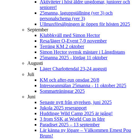
Aktiviteter i höst äldre ungdomar, juniorer och
seniorer!
25manna, laguppställning (ver 3) och
personalschema (ver 3)
Ullmaxförsäljningen är öppen för hösten 2025
September
Klubbkväll med Simon Hector
Resa/läger O-Event 7-9 november
Terräng KM 2 oktober
Simon Hector svensk mästare i Långdistans
25manna 2025 - lördag 11 oktober
Augusti
Läger Charlottendal 23-24 augusti
Juli
KM och after-run onsdag 20/8
Intresseanmälan 25manna - 11 oktober 2025
Sommarträningar 2025
Juni
Senaste nytt från styrelsen, juni 2025
Jukola 2025 reserapport
Huddinge Wild Camp 2025 är igång!
3 from SSK at World Cup in Idre
Paradiset 2025 – 13 september
Lär känna ny löpare – Välkommen Ernest Pou
Bruns!