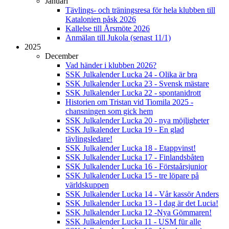
Januari
Tävlings- och träningsresa för hela klubben till
Katalonien påsk 2026
Kallelse till Årsmöte 2026
Anmälan till Jukola (senast 11/1)
2025
December
Vad händer i klubben 2026?
SSK Julkalender Lucka 24 - Olika är bra
SSK Julkalender Lucka 23 - Svensk mästare
SSK Julkalender Lucka 22 - spontanidrott
Historien om Tristan vid Tiomila 2025 -
chansningen som gick hem
SSK Julkalender Lucka 20 - nya möjligheter
SSK Julkalender Lucka 19 - En glad
tävlingsledare!
SSK Julkalender Lucka 18 - Etappvinst!
SSK Julkalender Lucka 17 - Finlandsbåten
SSK Julkalender Lucka 16 - Förstaårsjunior
SSK Julkalender Lucka 15 - tre löpare på
världskuppen
SSK Julkalender Lucka 14 - Vår kassör Anders
SSK Julkalender Lucka 13 - I dag är det Lucia!
SSK Julkalender Lucka 12 -Nya Gömmaren!
SSK Julkalender Lucka 11 - USM für alle