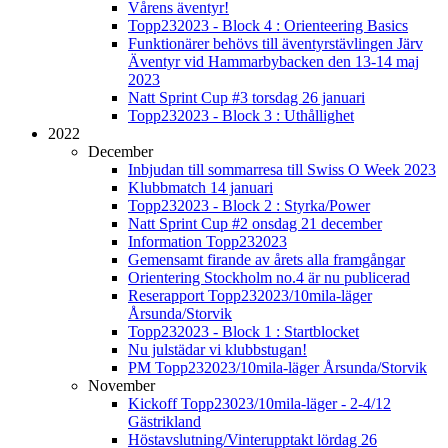
Vårens äventyr!
Topp232023 - Block 4 : Orienteering Basics
Funktionärer behövs till äventyrstävlingen Järv
Äventyr vid Hammarbybacken den 13-14 maj
2023
Natt Sprint Cup #3 torsdag 26 januari
Topp232023 - Block 3 : Uthållighet
2022
December
Inbjudan till sommarresa till Swiss O Week 2023
Klubbmatch 14 januari
Topp232023 - Block 2 : Styrka/Power
Natt Sprint Cup #2 onsdag 21 december
Information Topp232023
Gemensamt firande av årets alla framgångar
Orientering Stockholm no.4 är nu publicerad
Reserapport Topp232023/10mila-läger
Årsunda/Storvik
Topp232023 - Block 1 : Startblocket
Nu julstädar vi klubbstugan!
PM Topp232023/10mila-läger Årsunda/Storvik
November
Kickoff Topp23023/10mila-läger - 2-4/12
Gästrikland
Höstavslutning/Vinterupptakt lördag 26