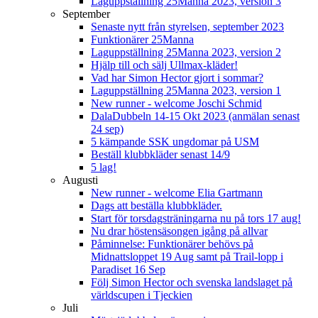
Laguppställning 25Manna 2023, version 3
September
Senaste nytt från styrelsen, september 2023
Funktionärer 25Manna
Laguppställning 25Manna 2023, version 2
Hjälp till och sälj Ullmax-kläder!
Vad har Simon Hector gjort i sommar?
Laguppställning 25Manna 2023, version 1
New runner - welcome Joschi Schmid
DalaDubbeln 14-15 Okt 2023 (anmälan senast
24 sep)
5 kämpande SSK ungdomar på USM
Beställ klubbkläder senast 14/9
5 lag!
Augusti
New runner - welcome Elia Gartmann
Dags att beställa klubbkläder.
Start för torsdagsträningarna nu på tors 17 aug!
Nu drar höstensäsongen igång på allvar
Påminnelse: Funktionärer behövs på
Midnattsloppet 19 Aug samt på Trail-lopp i
Paradiset 16 Sep
Följ Simon Hector och svenska landslaget på
världscupen i Tjeckien
Juli