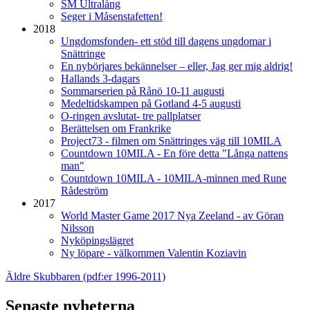
SM Ultralång
Seger i Måsenstafetten!
2018
Ungdomsfonden- ett stöd till dagens ungdomar i
Snättringe
En nybörjares bekännelser – eller, Jag ger mig aldrig!
Hallands 3-dagars
Sommarserien på Rånö 10-11 augusti
Medeltidskampen på Gotland 4-5 augusti
O-ringen avslutat- tre pallplatser
Berättelsen om Frankrike
Project73 - filmen om Snättringes väg till 10MILA
Countdown 10MILA - En före detta "Långa nattens
man"
Countdown 10MILA - 10MILA-minnen med Rune
Rådeström
2017
World Master Game 2017 Nya Zeeland - av Göran
Nilsson
Nyköpingslägret
Ny löpare - välkommen Valentin Koziavin
Äldre Skubbaren (pdf:er 1996-2011)
Senaste nyheterna