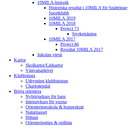
10MILA-historik
Historiska resultat i 10MILA för Snättringe
Sportklubb
10MILA 2019
10MILA 2018
Project 73
Styrketräning
10MILA 2017
Project 86
Resultat 10MILA 2017
Jukolan viesti
Kartor
Skolkartor/Lärkartor
Vägvalsarkivet
Klubbstuga
Uthyrning klubbstugan
Charlottendal
Börja orientera
Nybörjarkurs för barn
Intensivkurs för vuxna
Orienteringsskola & hoppeskutt
Naturpasset
Hittaut
Orienteringtips & ordlista