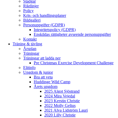
Stadgar
Riktlinjer
Policy
Kris- och handlingsplaner
Bildgalleri
Personuppgifter (GDPR)
Integritetspolicy (GDPR)
Enskildas rättigheter avseende personuppgifter
Kontakt
Träning & tävling
Årsplan
Träningar
Träningar att ladda ner
Pre Christmas Exercise Development Challenge
Elitinfo
Ungdom & junior
Bra att veta
Huddinge Wild Camp
Årets ungdom
2025 Algot Sjöstrand
2024 Mira Vejedal
2023 Kerstin Christie
2022 Molly Gelius
2021 Alva Lidström Lauri
2020 Lilly Christie