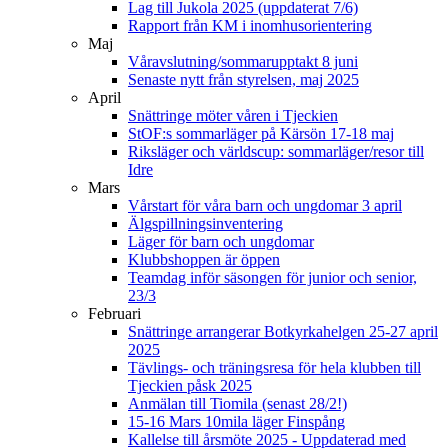
Lag till Jukola 2025 (uppdaterat 7/6)
Rapport från KM i inomhusorientering
Maj
Våravslutning/sommarupptakt 8 juni
Senaste nytt från styrelsen, maj 2025
April
Snättringe möter våren i Tjeckien
StOF:s sommarläger på Kärsön 17-18 maj
Riksläger och världscup: sommarläger/resor till
Idre
Mars
Vårstart för våra barn och ungdomar 3 april
Älgspillningsinventering
Läger för barn och ungdomar
Klubbshoppen är öppen
Teamdag inför säsongen för junior och senior,
23/3
Februari
Snättringe arrangerar Botkyrkahelgen 25-27 april
2025
Tävlings- och träningsresa för hela klubben till
Tjeckien påsk 2025
Anmälan till Tiomila (senast 28/2!)
15-16 Mars 10mila läger Finspång
Kallelse till årsmöte 2025 - Uppdaterad med