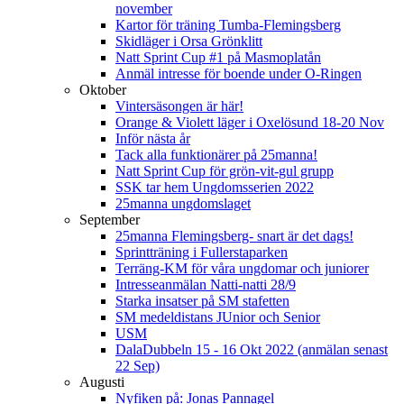
november
Kartor för träning Tumba-Flemingsberg
Skidläger i Orsa Grönklitt
Natt Sprint Cup #1 på Masmoplatån
Anmäl intresse för boende under O-Ringen
Oktober
Vintersäsongen är här!
Orange & Violett läger i Oxelösund 18-20 Nov
Inför nästa år
Tack alla funktionärer på 25manna!
Natt Sprint Cup för grön-vit-gul grupp
SSK tar hem Ungdomsserien 2022
25manna ungdomslaget
September
25manna Flemingsberg- snart är det dags!
Sprintträning i Fullerstaparken
Terräng-KM för våra ungdomar och juniorer
Intresseanmälan Natti-natti 28/9
Starka insatser på SM stafetten
SM medeldistans JUnior och Senior
USM
DalaDubbeln 15 - 16 Okt 2022 (anmälan senast
22 Sep)
Augusti
Nyfiken på: Jonas Pannagel