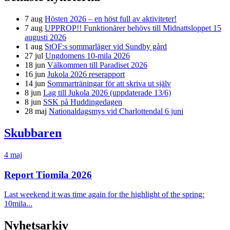
7 aug
Hösten 2026 – en höst full av aktiviteter!
7 aug
UPPROP!! Funktionärer behövs till Midnattsloppet 15
augusti 2026
1 aug
StOF:s sommarläger vid Sundby gård
27 jul
Ungdomens 10-mila 2026
18 jun
Välkommen till Paradiset 2026
16 jun
Jukola 2026 reserapport
14 jun
Sommarträningar för att skriva ut själv
8 jun
Lag till Jukola 2026 (uppdaterade 13/6)
8 jun
SSK på Huddingedagen
28 maj
Nationaldagsmys vid Charlottendal 6 juni
Skubbaren
4 maj
Report Tiomila 2026
Last weekend it was time again for the highlight of the spring:
10mila...
Nyhetsarkiv