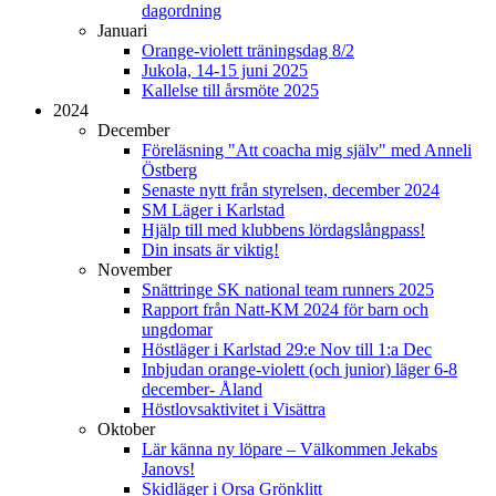
dagordning
Januari
Orange-violett träningsdag 8/2
Jukola, 14-15 juni 2025
Kallelse till årsmöte 2025
2024
December
Föreläsning "Att coacha mig själv" med Anneli
Östberg
Senaste nytt från styrelsen, december 2024
SM Läger i Karlstad
Hjälp till med klubbens lördagslångpass!
Din insats är viktig!
November
Snättringe SK national team runners 2025
Rapport från Natt-KM 2024 för barn och
ungdomar
Höstläger i Karlstad 29:e Nov till 1:a Dec
Inbjudan orange-violett (och junior) läger 6-8
december- Åland
Höstlovsaktivitet i Visättra
Oktober
Lär känna ny löpare – Välkommen Jekabs
Janovs!
Skidläger i Orsa Grönklitt