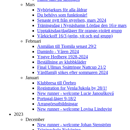
Mars
Nybörjarkurs för alla åldrar
Du behövs som funktionär!
Senaste nytt från styrelsen, mars 2024
Träningsdag i Nynäshamn Lördag den 16:e mars
Upptaktsdag/dagläger för orange-violett grupp
Vårkickoff 16/3 (grön, vit och gul grupp)
Februari
Anmälan till Tiomila senast 29/2
Daminfo - Våren 2024
Yngve Hedberg 1928-2024
Beställning av klubbkläder
Final Ullmax Snättringe Nattcup 21/2
Värdfamilj sökes efter sommaren 2024
Januari
Klubbresa till Örebro
Registration for Venla/Jukola by 28/1!
New runner - welcome Lucie Janoušková
Portugal-läger 9-18/2
Arrangörsutbildningar
New runner - welcome Lovisa Lindqvist
2023
December
New runner - welcome Johan Stenström
Träningshelg Nyköping