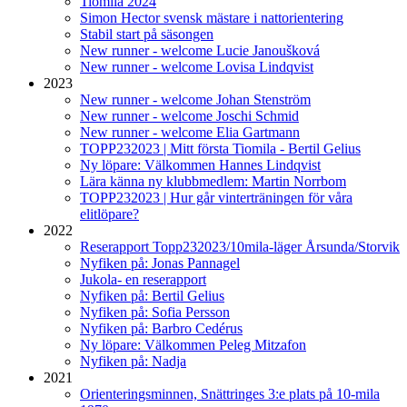
Tiomila 2024
Simon Hector svensk mästare i nattorientering
Stabil start på säsongen
New runner - welcome Lucie Janoušková
New runner - welcome Lovisa Lindqvist
2023
New runner - welcome Johan Stenström
New runner - welcome Joschi Schmid
New runner - welcome Elia Gartmann
TOPP232023 | Mitt första Tiomila - Bertil Gelius
Ny löpare: Välkommen Hannes Lindqvist
Lära känna ny klubbmedlem: Martin Norrbom
TOPP232023 | Hur går vinterträningen för våra
elitlöpare?
2022
Reserapport Topp232023/10mila-läger Årsunda/Storvik
Nyfiken på: Jonas Pannagel
Jukola- en reserapport
Nyfiken på: Bertil Gelius
Nyfiken på: Sofia Persson
Nyfiken på: Barbro Cedérus
Ny löpare: Välkommen Peleg Mitzafon
Nyfiken på: Nadja
2021
Orienteringsminnen, Snättringes 3:e plats på 10-mila