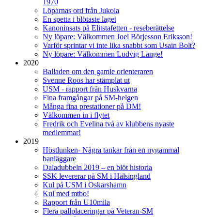
1970
Löparnas ord från Jukola
En spetta i blötaste laget
Kanoninsats på Elitstafetten - reseberättelse
Ny löpare: Välkommen Joel Börjesson Eriksson!
Varför sprintar vi inte lika snabbt som Usain Bolt?
Ny löpare: Välkommen Ludvig Lange!
2020
Balladen om den gamle orienteraren
Svenne Roos har stämplat ut
USM - rapport från Huskvarna
Fina framgångar på SM-helgen
Många fina prestationer på DM!
Välkommen in i flytet
Fredrik och Evelina två av klubbens nyaste
medlemmar!
2019
Höstlunken- Några tankar från en nygammal
banläggare
Daladubbeln 2019 – en blöt historia
SSK levererar på SM i Hälsingland
Kul på USM i Oskarshamn
Kul med mtbo!
Rapport från U10mila
Flera pallplaceringar på Veteran-SM