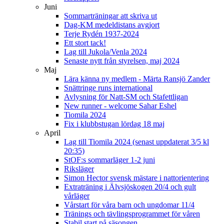
Juni
Sommarträningar att skriva ut
Dag-KM medeldistans avgjort
Terje Rydén 1937-2024
Ett stort tack!
Lag till Jukola/Venla 2024
Senaste nytt från styrelsen, maj 2024
Maj
Lära känna ny medlem - Märta Ransjö Zander
Snättringe runs international
Avlysning för Natt-SM och Stafettligan
New runner - welcome Sahar Eshel
Tiomila 2024
Fix i klubbstugan lördag 18 maj
April
Lag till Tiomila 2024 (senast uppdaterat 3/5 kl
20:35)
StOF:s sommarläger 1-2 juni
Riksläger
Simon Hector svensk mästare i nattorientering
Extraträning i Älvsjöskogen 20/4 och gult
vårläger
Vårstart för våra barn och ungdomar 11/4
Tränings och tävlingsprogrammet för våren
Stabil start på säsongen