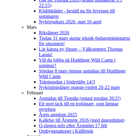
22:15)
Klubbkläder - beställ nu för leverans till
sommaren
Nybörjarkurs 2026, start 16 april
Mars
Rikslägret 2026
Tisdag 31 mars startar teknik-tisdagsträningarna
för säsongen!
Lär känna ny löpare – Välkommen Thomas
Laraia!
Vill du jobba på Huddinge Wild Camp i
sommar?
Söndag 8 mars öppnar anmälan till Huddinge
Wild Camp
Träningsdag i Södertälje 14/3
Nyköpingsläger orange-violett 20-22 mars
Februari
Anmälan till Tiomila (senast torsdag 26/2!)
Ett stort tack till en trotjänare, som lämnar
styrelsen
Årets ungdom 2025
Kallelse till Årsmöte 2026 (med dagordning)
O-ringen-info efter Årsmötet 17 feb
Ombyggnationer i Källbrink