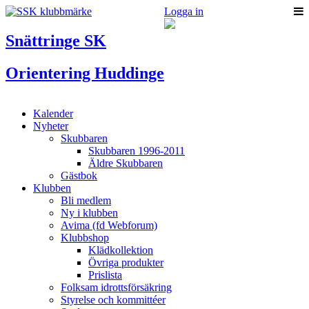
Logga in
Snättringe SK
Orientering Huddinge
Kalender
Nyheter
Skubbaren
Skubbaren 1996-2011
Äldre Skubbaren
Gästbok
Klubben
Bli medlem
Ny i klubben
Avima (fd Webforum)
Klubbshop
Klädkollektion
Övriga produkter
Prislista
Folksam idrottsförsäkring
Styrelse och kommittéer