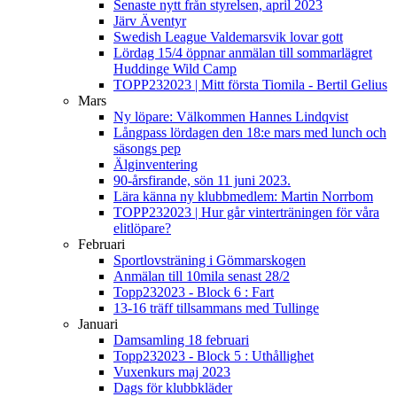
Senaste nytt från styrelsen, april 2023
Järv Äventyr
Swedish League Valdemarsvik lovar gott
Lördag 15/4 öppnar anmälan till sommarlägret
Huddinge Wild Camp
TOPP232023 | Mitt första Tiomila - Bertil Gelius
Mars
Ny löpare: Välkommen Hannes Lindqvist
Långpass lördagen den 18:e mars med lunch och
säsongs pep
Älginventering
90-årsfirande, sön 11 juni 2023.
Lära känna ny klubbmedlem: Martin Norrbom
TOPP232023 | Hur går vinterträningen för våra
elitlöpare?
Februari
Sportlovsträning i Gömmarskogen
Anmälan till 10mila senast 28/2
Topp232023 - Block 6 : Fart
13-16 träff tillsammans med Tullinge
Januari
Damsamling 18 februari
Topp232023 - Block 5 : Uthållighet
Vuxenkurs maj 2023
Dags för klubbkläder