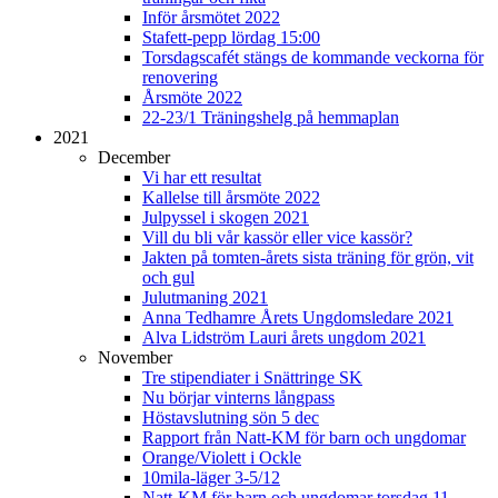
Inför årsmötet 2022
Stafett-pepp lördag 15:00
Torsdagscafét stängs de kommande veckorna för
renovering
Årsmöte 2022
22-23/1 Träningshelg på hemmaplan
2021
December
Vi har ett resultat
Kallelse till årsmöte 2022
Julpyssel i skogen 2021
Vill du bli vår kassör eller vice kassör?
Jakten på tomten-årets sista träning för grön, vit
och gul
Julutmaning 2021
Anna Tedhamre Årets Ungdomsledare 2021
Alva Lidström Lauri årets ungdom 2021
November
Tre stipendiater i Snättringe SK
Nu börjar vinterns långpass
Höstavslutning sön 5 dec
Rapport från Natt-KM för barn och ungdomar
Orange/Violett i Ockle
10mila-läger 3-5/12
Natt-KM för barn och ungdomar torsdag 11