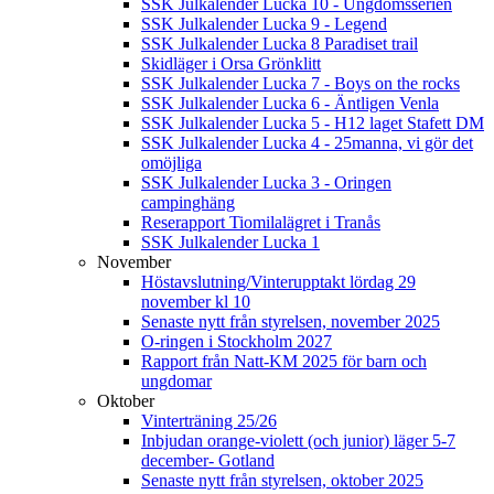
SSK Julkalender Lucka 10 - Ungdomsserien
SSK Julkalender Lucka 9 - Legend
SSK Julkalender Lucka 8 Paradiset trail
Skidläger i Orsa Grönklitt
SSK Julkalender Lucka 7 - Boys on the rocks
SSK Julkalender Lucka 6 - Äntligen Venla
SSK Julkalender Lucka 5 - H12 laget Stafett DM
SSK Julkalender Lucka 4 - 25manna, vi gör det
omöjliga
SSK Julkalender Lucka 3 - Oringen
campinghäng
Reserapport Tiomilalägret i Tranås
SSK Julkalender Lucka 1
November
Höstavslutning/Vinterupptakt lördag 29
november kl 10
Senaste nytt från styrelsen, november 2025
O-ringen i Stockholm 2027
Rapport från Natt-KM 2025 för barn och
ungdomar
Oktober
Vinterträning 25/26
Inbjudan orange-violett (och junior) läger 5-7
december- Gotland
Senaste nytt från styrelsen, oktober 2025