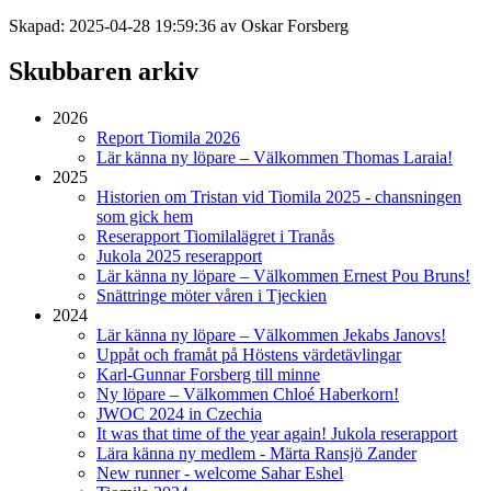
Skapad: 2025-04-28 19:59:36 av Oskar Forsberg
Skubbaren arkiv
2026
Report Tiomila 2026
Lär känna ny löpare – Välkommen Thomas Laraia!
2025
Historien om Tristan vid Tiomila 2025 - chansningen
som gick hem
Reserapport Tiomilalägret i Tranås
Jukola 2025 reserapport
Lär känna ny löpare – Välkommen Ernest Pou Bruns!
Snättringe möter våren i Tjeckien
2024
Lär känna ny löpare – Välkommen Jekabs Janovs!
Uppåt och framåt på Höstens värdetävlingar
Karl-Gunnar Forsberg till minne
Ny löpare – Välkommen Chloé Haberkorn!
JWOC 2024 in Czechia
It was that time of the year again! Jukola reserapport
Lära känna ny medlem - Märta Ransjö Zander
New runner - welcome Sahar Eshel