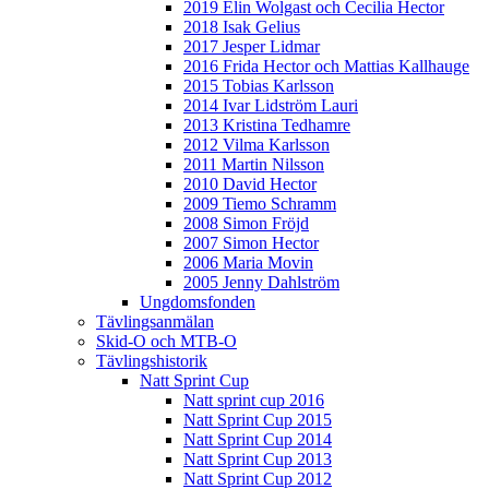
2019 Elin Wolgast och Cecilia Hector
2018 Isak Gelius
2017 Jesper Lidmar
2016 Frida Hector och Mattias Kallhauge
2015 Tobias Karlsson
2014 Ivar Lidström Lauri
2013 Kristina Tedhamre
2012 Vilma Karlsson
2011 Martin Nilsson
2010 David Hector
2009 Tiemo Schramm
2008 Simon Fröjd
2007 Simon Hector
2006 Maria Movin
2005 Jenny Dahlström
Ungdomsfonden
Tävlingsanmälan
Skid-O och MTB-O
Tävlingshistorik
Natt Sprint Cup
Natt sprint cup 2016
Natt Sprint Cup 2015
Natt Sprint Cup 2014
Natt Sprint Cup 2013
Natt Sprint Cup 2012