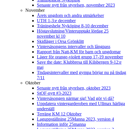
Senaste nytt från styrelsen, november 2023
November
Årets ungdom och andra utmärkelser
UTH 1-3:e december
Träningshelg Nyköping 8-10 december
Höstavslutning/Vinterupptakt lördag 25
november kl 10
Skidläger i Orsa Grönklitt
Vintersäsongens intervaller och långpass
Rapport från Natt-KM för barn och ungdomar
Läger för orange-violett grupp 17-19 november
Save the date: Klubbresa till Kilsbergen 9-12:e
maj
Tisdagsintervaller med gympa börjar nu på tisdag
7/11
Oktober
Senaste nytt från styrelsen, oktober 2023
StOF-nytt #3-2023
Vintersäsongen närmar sig! Vad gör vi då?
Uppdatera vintergarderoben med Ullmax härliga
underställ
Terräng KM 12 Oktober
Laguppställning 25Manna 2023, version 4
Information inför 25manna