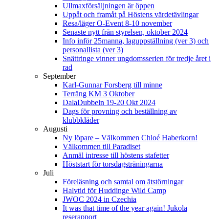
Ullmaxförsäljningen är öppen
Uppåt och framåt på Höstens värdetävlingar
Resa/läger O-Event 8-10 november
Senaste nytt från styrelsen, oktober 2024
Info inför 25manna, laguppställning (ver 3) och
personallista (ver 3)
Snättringe vinner ungdomsserien för tredje året i
rad
September
Karl-Gunnar Forsberg till minne
Terräng KM 3 Oktober
DalaDubbeln 19-20 Okt 2024
Dags för provning och beställning av
klubbkläder
Augusti
Ny löpare – Välkommen Chloé Haberkorn!
Välkommen till Paradiset
Anmäl intresse till höstens stafetter
Höststart för torsdagsträningarna
Juli
Föreläsning och samtal om ätstörningar
Halvtid för Huddinge Wild Camp
JWOC 2024 in Czechia
It was that time of the year again! Jukola
reserapport