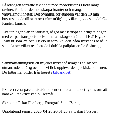
På lördagen fortsatte tävlandet med medeldistans i flera långa
raviner, fortfarande med skarpa branter och många
vägvalsmöjligheter. Det ovanliga för etappen var den 10 min
bussresa både till start och efter målgång, vilket gav oss en del O-
Ringen-känsla.
Avslutningen var en jaktstart, något mer lättlöpt än tidigare dagar
med ett par transportsträckor mellan skogsområden. I H21E gick
Joshi ut som 2:a och Flavio ut som 3:a, och båda lyckades behålla
sina platser vilket resulterade i dubbla pallplatser för Snättringe!
Sammanfattningsvis ett mycket lyckat påskläger i en ny och
utmanande terräng och där vi fick uppleva den tjeckiska kulturen.
Du hittar fler bilder från lägret i
bildarkivet
!
PS. reservera påsken 2026 i kalendern redan nu, det ryktas om att
kanske Frankrike kan bli resmål…
Skribent: Oskar Forsberg, Fotograf: Stina Boräng
Uppdaterad senast: 2025-04-28 20:01:23 av Oskar Forsberg