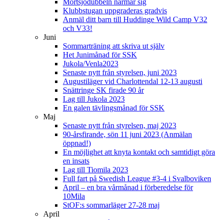
Mörtsjödubbeln närmar sig
Klubbstugan uppgraderas gradvis
Anmäl ditt barn till Huddinge Wild Camp V32
och V33!
Juni
Sommarträning att skriva ut själv
Het Junimånad för SSK
Jukola/Venla2023
Senaste nytt från styrelsen, juni 2023
Augustiläger vid Charlottendal 12-13 augusti
Snättringe SK firade 90 år
Lag till Jukola 2023
En galen tävlingsmånad för SSK
Maj
Senaste nytt från styrelsen, maj 2023
90-årsfirande, sön 11 juni 2023 (Anmälan
öppnad!)
En möjlighet att knyta kontakt och samtidigt göra
en insats
Lag till Tiomila 2023
Full fart på Swedish League #3-4 i Svalboviken
April – en bra vårmånad i förberedelse för
10Mila
StOF:s sommarläger 27-28 maj
April