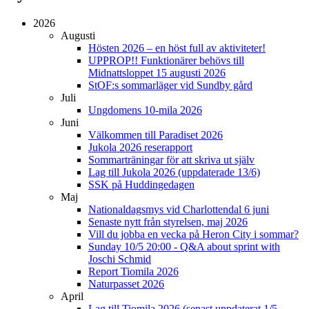
2026
Augusti
Hösten 2026 – en höst full av aktiviteter!
UPPROP!! Funktionärer behövs till
Midnattsloppet 15 augusti 2026
StOF:s sommarläger vid Sundby gård
Juli
Ungdomens 10-mila 2026
Juni
Välkommen till Paradiset 2026
Jukola 2026 reserapport
Sommarträningar för att skriva ut själv
Lag till Jukola 2026 (uppdaterade 13/6)
SSK på Huddingedagen
Maj
Nationaldagsmys vid Charlottendal 6 juni
Senaste nytt från styrelsen, maj 2026
Vill du jobba en vecka på Heron City i sommar?
Sunday 10/5 20:00 - Q&A about sprint with
Joschi Schmid
Report Tiomila 2026
Naturpasset 2026
April
Lag till Tiomila 2026 (senast uppdaterat 1/5