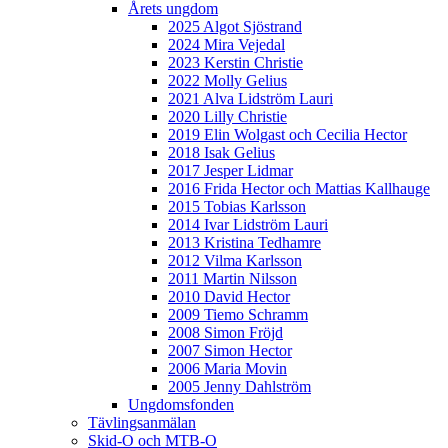
Årets ungdom
2025 Algot Sjöstrand
2024 Mira Vejedal
2023 Kerstin Christie
2022 Molly Gelius
2021 Alva Lidström Lauri
2020 Lilly Christie
2019 Elin Wolgast och Cecilia Hector
2018 Isak Gelius
2017 Jesper Lidmar
2016 Frida Hector och Mattias Kallhauge
2015 Tobias Karlsson
2014 Ivar Lidström Lauri
2013 Kristina Tedhamre
2012 Vilma Karlsson
2011 Martin Nilsson
2010 David Hector
2009 Tiemo Schramm
2008 Simon Fröjd
2007 Simon Hector
2006 Maria Movin
2005 Jenny Dahlström
Ungdomsfonden
Tävlingsanmälan
Skid-O och MTB-O