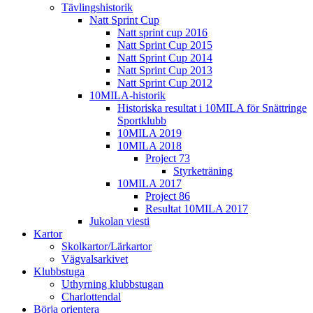
Tävlingshistorik
Natt Sprint Cup
Natt sprint cup 2016
Natt Sprint Cup 2015
Natt Sprint Cup 2014
Natt Sprint Cup 2013
Natt Sprint Cup 2012
10MILA-historik
Historiska resultat i 10MILA för Snättringe
Sportklubb
10MILA 2019
10MILA 2018
Project 73
Styrketräning
10MILA 2017
Project 86
Resultat 10MILA 2017
Jukolan viesti
Kartor
Skolkartor/Lärkartor
Vägvalsarkivet
Klubbstuga
Uthyrning klubbstugan
Charlottendal
Börja orientera