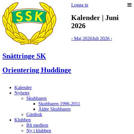
Logga in
Kalender | Juni
2026
‹ Maj 2026
Juli 2026 ›
Snättringe SK
Orientering Huddinge
Kalender
Nyheter
Skubbaren
Skubbaren 1996-2011
Äldre Skubbaren
Gästbok
Klubben
Bli medlem
Ny i klubben