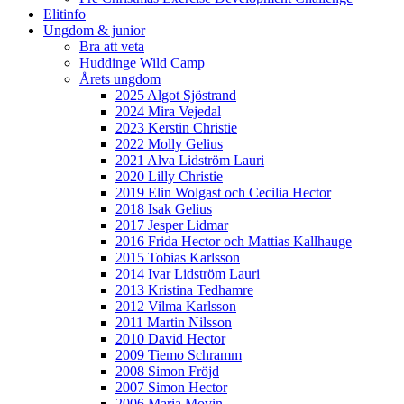
Elitinfo
Ungdom & junior
Bra att veta
Huddinge Wild Camp
Årets ungdom
2025 Algot Sjöstrand
2024 Mira Vejedal
2023 Kerstin Christie
2022 Molly Gelius
2021 Alva Lidström Lauri
2020 Lilly Christie
2019 Elin Wolgast och Cecilia Hector
2018 Isak Gelius
2017 Jesper Lidmar
2016 Frida Hector och Mattias Kallhauge
2015 Tobias Karlsson
2014 Ivar Lidström Lauri
2013 Kristina Tedhamre
2012 Vilma Karlsson
2011 Martin Nilsson
2010 David Hector
2009 Tiemo Schramm
2008 Simon Fröjd
2007 Simon Hector
2006 Maria Movin