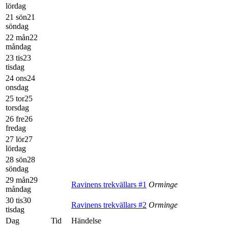
lördag
21 sön
21
söndag
22 mån
22
måndag
23 tis
23
tisdag
24 ons
24
onsdag
25 tor
25
torsdag
26 fre
26
fredag
27 lör
27
lördag
28 sön
28
söndag
29 mån
29
Ravinens trekvällars #1
Orminge
måndag
30 tis
30
Ravinens trekvällars #2
Orminge
tisdag
Dag
Tid
Händelse