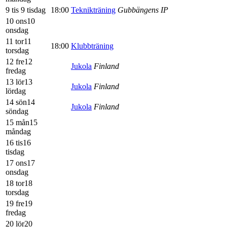
9 tis
9 tisdag
18:00
Teknikträning
Gubbängens IP
10 ons
10
onsdag
11 tor
11
18:00
Klubbträning
torsdag
12 fre
12
Jukola
Finland
fredag
13 lör
13
Jukola
Finland
lördag
14 sön
14
Jukola
Finland
söndag
15 mån
15
måndag
16 tis
16
tisdag
17 ons
17
onsdag
18 tor
18
torsdag
19 fre
19
fredag
20 lör
20