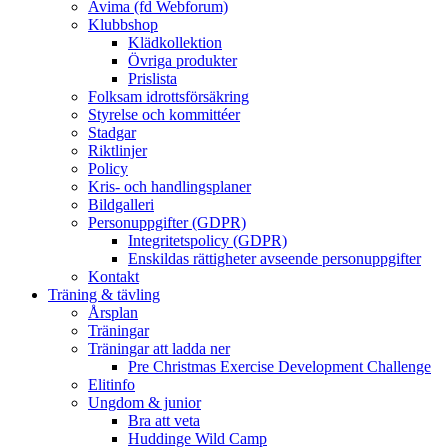
Avima (fd Webforum)
Klubbshop
Klädkollektion
Övriga produkter
Prislista
Folksam idrottsförsäkring
Styrelse och kommittéer
Stadgar
Riktlinjer
Policy
Kris- och handlingsplaner
Bildgalleri
Personuppgifter (GDPR)
Integritetspolicy (GDPR)
Enskildas rättigheter avseende personuppgifter
Kontakt
Träning & tävling
Årsplan
Träningar
Träningar att ladda ner
Pre Christmas Exercise Development Challenge
Elitinfo
Ungdom & junior
Bra att veta
Huddinge Wild Camp