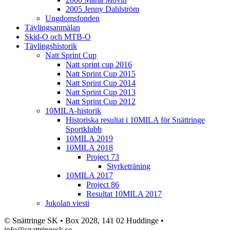
2005 Jenny Dahlström
Ungdomsfonden
Tävlingsanmälan
Skid-O och MTB-O
Tävlingshistorik
Natt Sprint Cup
Natt sprint cup 2016
Natt Sprint Cup 2015
Natt Sprint Cup 2014
Natt Sprint Cup 2013
Natt Sprint Cup 2012
10MILA-historik
Historiska resultat i 10MILA för Snättringe
Sportklubb
10MILA 2019
10MILA 2018
Project 73
Styrketräning
10MILA 2017
Project 86
Resultat 10MILA 2017
Jukolan viesti
© Snättringe SK • Box 2028, 141 02 Huddinge •
info@snattringesk.se