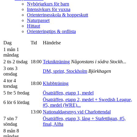
Nybörjarkurs för barn
Intensivkurs för vuxna
Orienteringsskola & hoppeskutt
Naturpasset
Hittaut
Orienteringtips & ordlista
Dag
Tid
Händelse
1 mån
1
måndag
2 tis
2 tisdag
18:00
Teknikträning
Någonstans i södra Stockh...
3 ons
3
DM, sprint, Stockholm
Björkhagen
onsdag
4 tor
4
18:00
Klubbträning
torsdag
5 fre
5 fredag
Ösaträffen, etapp 1, medel
Ösaträffen, etapp 2, medel + Swedish League,
6 lör
6 lördag
#5, medel (WRE)...
13:00
Nationaldagsmys vid Charlottendal
7 sön
7
Ösaträffen, etapp 3, lång + Stafettligan, #5,
söndag
final, Alfta
8 mån
8
måndag