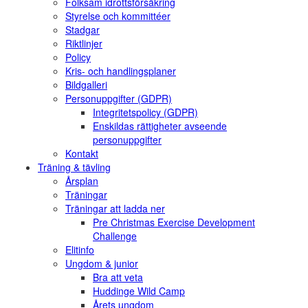
Folksam idrottsförsäkring
Styrelse och kommittéer
Stadgar
Riktlinjer
Policy
Kris- och handlingsplaner
Bildgalleri
Personuppgifter (GDPR)
Integritetspolicy (GDPR)
Enskildas rättigheter avseende
personuppgifter
Kontakt
Träning & tävling
Årsplan
Träningar
Träningar att ladda ner
Pre Christmas Exercise Development
Challenge
Elitinfo
Ungdom & junior
Bra att veta
Huddinge Wild Camp
Årets ungdom