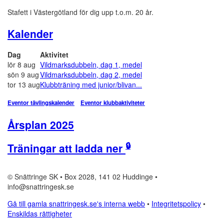
Stafett i Västergötland för dig upp t.o.m. 20 år.
Kalender
Dag
Aktivitet
lör 8 aug
Vildmarksdubbeln, dag 1, medel
sön 9 aug
Vildmarksdubbeln, dag 2, medel
tor 13 aug
Klubbträning med junior/blivan...
Eventor tävlingskalender
Eventor klubbaktiviteter
Årsplan 2025
🔒
Träningar att ladda ner
© Snättringe SK • Box 2028, 141 02 Huddinge •
info@snattringesk.se
Gå till gamla snattringesk.se's interna webb
•
Integritetspolicy
•
Enskildas rättigheter