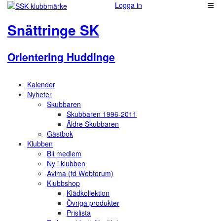
Logga in
Snättringe SK
Orientering Huddinge
Kalender
Nyheter
Skubbaren
Skubbaren 1996-2011
Äldre Skubbaren
Gästbok
Klubben
Bli medlem
Ny i klubben
Avima (fd Webforum)
Klubbshop
Klädkollektion
Övriga produkter
Prislista