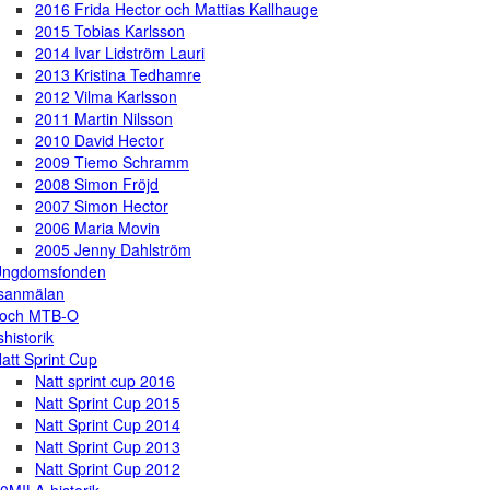
2016 Frida Hector och Mattias Kallhauge
2015 Tobias Karlsson
2014 Ivar Lidström Lauri
2013 Kristina Tedhamre
2012 Vilma Karlsson
2011 Martin Nilsson
2010 David Hector
2009 Tiemo Schramm
2008 Simon Fröjd
2007 Simon Hector
2006 Maria Movin
2005 Jenny Dahlström
Ungdomsfonden
gsanmälan
 och MTB-O
shistorik
att Sprint Cup
Natt sprint cup 2016
Natt Sprint Cup 2015
Natt Sprint Cup 2014
Natt Sprint Cup 2013
Natt Sprint Cup 2012