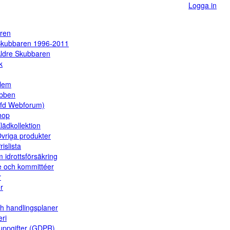
Logga in
ren
kubbaren 1996-2011
ldre Skubbaren
k
dlem
ubben
(fd Webforum)
hop
lädkollektion
vriga produkter
rislista
 idrottsförsäkring
e och kommittéer
r
er
ch handlingsplaner
eri
uppgifter (GDPR)