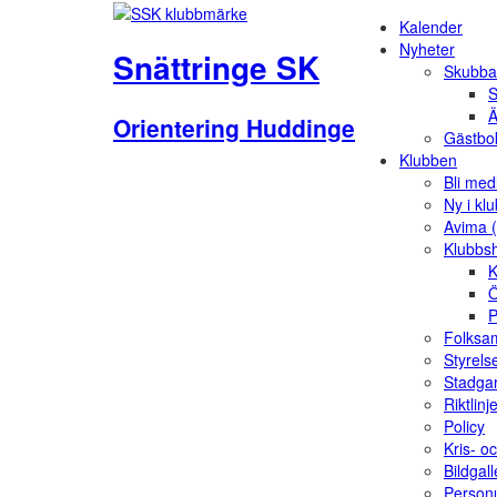
Kalender
Nyheter
Snättringe SK
Skubba
S
Ä
Orientering Huddinge
Gästbo
Klubben
Bli me
Ny i kl
Avima 
Klubbs
K
Ö
P
Folksam
Styrels
Stadga
Riktlinj
Policy
Kris- o
Bildgall
Person