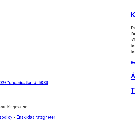
K
D
lö
sö
to
to
Ev
Å
/2026?organisationId=5039
T
nattringesk.se
tspolicy
•
Enskildas rättigheter