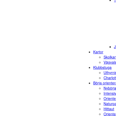
1
J
Kartor
Skolkar
Vägvals
Klubbstuga
Uthyrni
Charlot
Börja orienter
Nybörja
Intensi
Oriente
Naturp
Hittaut
Orienter