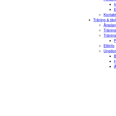
I
E
Kontakt
Träning & tävl
Årsplan
Träning
Träning
P
Elitinfo
Ungdom
B
H
Å