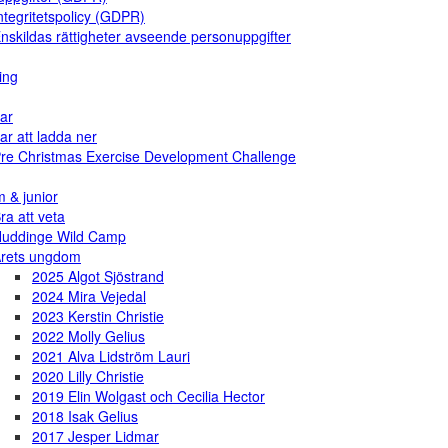
ntegritetspolicy (GDPR)
nskildas rättigheter avseende personuppgifter
ing
ar
ar att ladda ner
re Christmas Exercise Development Challenge
 & junior
ra att veta
uddinge Wild Camp
rets ungdom
2025 Algot Sjöstrand
2024 Mira Vejedal
2023 Kerstin Christie
2022 Molly Gelius
2021 Alva Lidström Lauri
2020 Lilly Christie
2019 Elin Wolgast och Cecilia Hector
2018 Isak Gelius
2017 Jesper Lidmar