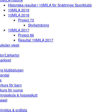
0MILA-historik
Historiska resultat i 10MILA för Snättringe Sportklubb
10MILA 2019
10MILA 2018
Project 73
Styrketräning
10MILA 2017
Project 86
Resultat 10MILA 2017
ukolan viesti
tor/Lärkartor
arkivet
ng klubbstugan
tendal
a
rkurs för barn
vkurs för vuxna
ringsskola & hoppeskutt
asset
ingtips & ordlista