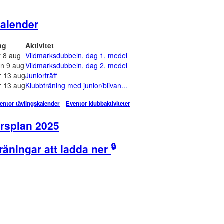
alender
ag
Aktivitet
r 8 aug
Vildmarksdubbeln, dag 1, medel
n 9 aug
Vildmarksdubbeln, dag 2, medel
r 13 aug
Juniorträff
r 13 aug
Klubbträning med junior/blivan...
entor tävlingskalender
Eventor klubbaktiviteter
rsplan 2025
🔒
räningar att ladda ner