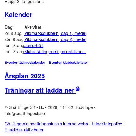
Etapp 3, långdistans
Kalender
Dag
Aktivitet
lör 8 aug
Vildmarksdubbeln, dag 1, medel
sön 9 aug
Vildmarksdubbeln, dag 2, medel
tor 13 aug
Juniorträff
tor 13 aug
Klubbträning med junior/blivan...
Eventor tävlingskalender
Eventor klubbaktiviteter
Årsplan 2025
🔒
Träningar att ladda ner
© Snättringe SK • Box 2028, 141 02 Huddinge •
info@snattringesk.se
Gå till gamla snattringesk.se's interna webb
•
Integritetspolicy
•
Enskildas rättigheter