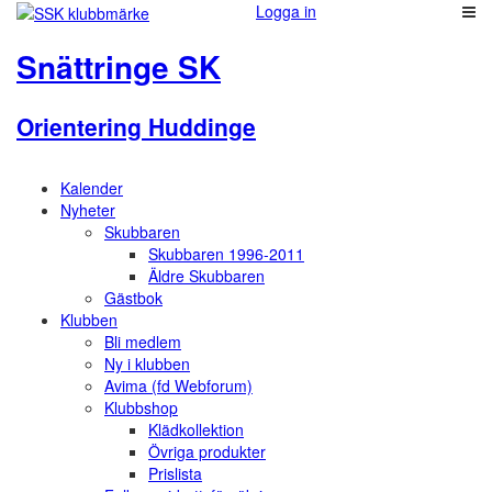
Logga in
Snättringe SK
Orientering Huddinge
Kalender
Nyheter
Skubbaren
Skubbaren 1996-2011
Äldre Skubbaren
Gästbok
Klubben
Bli medlem
Ny i klubben
Avima (fd Webforum)
Klubbshop
Klädkollektion
Övriga produkter
Prislista