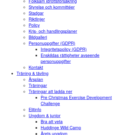
Folksam idrottsförsäkring
Styrelse och kommittéer
Stadgar
Riktlinjer
Policy
Kris- och handlingsplaner
Bildgalleri
Personuppgifter (GDPR)
Integritetspolicy (GDPR)
Enskildas rättigheter avseende
personuppgifter
Kontakt
Träning & tävling
Årsplan
Träningar
Träningar att ladda ner
Pre Christmas Exercise Development
Challenge
Elitinfo
Ungdom & junior
Bra att veta
Huddinge Wild Camp
Årets ungdom