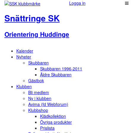
Logga in
Snättringe SK
Orientering Huddinge
Kalender
Nyheter
Skubbaren
Skubbaren 1996-2011
Äldre Skubbaren
Gästbok
Klubben
Bli medlem
Ny i klubben
Avima (fd Webforum)
Klubbshop
Klädkollektion
Övriga produkter
Prislista