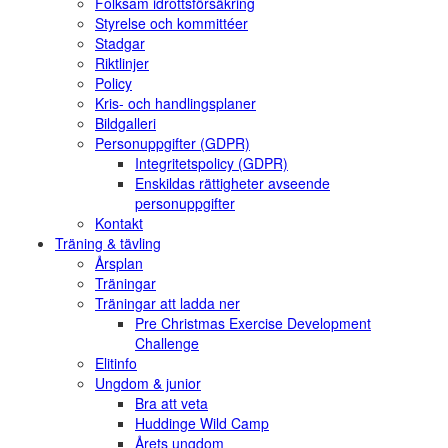
Folksam idrottsförsäkring
Styrelse och kommittéer
Stadgar
Riktlinjer
Policy
Kris- och handlingsplaner
Bildgalleri
Personuppgifter (GDPR)
Integritetspolicy (GDPR)
Enskildas rättigheter avseende
personuppgifter
Kontakt
Träning & tävling
Årsplan
Träningar
Träningar att ladda ner
Pre Christmas Exercise Development
Challenge
Elitinfo
Ungdom & junior
Bra att veta
Huddinge Wild Camp
Årets ungdom