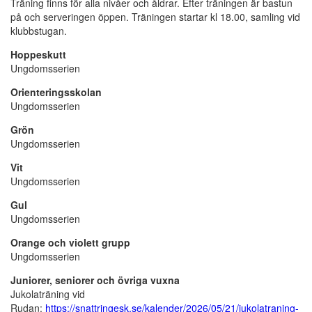
Träning finns för alla nivåer och åldrar. Efter träningen är bastun
på och serveringen öppen. Träningen startar kl 18.00, samling vid
klubbstugan.
Hoppeskutt
Ungdomsserien
Orienteringsskolan
Ungdomsserien
Grön
Ungdomsserien
Vit
Ungdomsserien
Gul
Ungdomsserien
Orange och violett grupp
Ungdomsserien
Juniorer, seniorer och övriga vuxna
Jukolaträning vid
Rudan:
https://snattringesk.se/kalender/2026/05/21/jukolatraning-