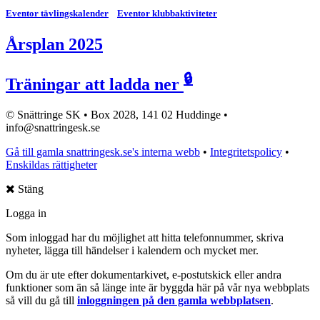
Eventor tävlingskalender
Eventor klubbaktiviteter
Årsplan 2025
🔒
Träningar att ladda ner
© Snättringe SK • Box 2028, 141 02 Huddinge •
info@snattringesk.se
Gå till gamla snattringesk.se's interna webb
•
Integritetspolicy
•
Enskildas rättigheter
Stäng
Logga in
Som inloggad har du möjlighet att hitta telefonnummer, skriva
nyheter, lägga till händelser i kalendern och mycket mer.
Om du är ute efter dokumentarkivet, e-postutskick eller andra
funktioner som än så länge inte är byggda här på vår nya webbplats
så vill du gå till
inloggningen på den gamla webbplatsen
.