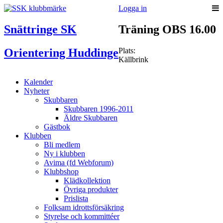
Logga in
Snättringe SK
Träning OBS 16.00
Orientering Huddinge
Plats:
Källbrink
Kalender
Nyheter
Skubbaren
Skubbaren 1996-2011
Äldre Skubbaren
Gästbok
Klubben
Bli medlem
Ny i klubben
Avima (fd Webforum)
Klubbshop
Klädkollektion
Övriga produkter
Prislista
Folksam idrottsförsäkring
Styrelse och kommittéer