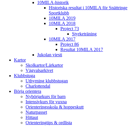
10MILA-historik
Historiska resultat i 10MILA för Snättringe
Sportklubb
10MILA 2019
10MILA 2018
Project 73
Styrketräning
10MILA 2017
Project 86
Resultat 10MILA 2017
Jukolan viesti
Kartor
Skolkartor/Lärkartor
Vägvalsarkivet
Klubbstuga
Uthyrning klubbstugan
Charlottendal
Börja orientera
Nybörjarkurs för barn
Intensivkurs för vuxna
Orienteringsskola & hoppeskutt
Naturpasset
Hittaut
Orienteringtips & ordlista