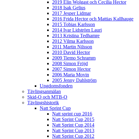
2019 Elin Wolgast och Cecilia Hector
2018 Isak Gelius
2017 Jesper Lidmar
2016 Frida Hector och Mattias Kallhauge
2015 Tobias Karlsson
2014 Ivar Lidström Lauri
2013 Kristina Tedhamre
2012 Vilma Karlsson
2011 Martin Nilsson
2010 David Hector
2009 Tiemo Schramm
2008 Simon Fröjd
2007 Simon Hector
2006 Maria Movin
2005 Jenny Dahlström
Ungdomsfonden
Tävlingsanmälan
Skid-O och MTB-O
Tävlingshistorik
Natt Sprint Cup
Natt sprint cup 2016
Natt Sprint Cup 2015
Natt Sprint Cup 2014
Natt Sprint Cup 2013
Natt Sprint Cup 2012