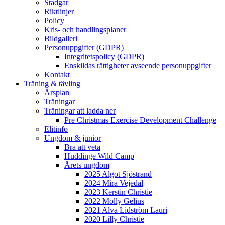
Stadgar
Riktlinjer
Policy
Kris- och handlingsplaner
Bildgalleri
Personuppgifter (GDPR)
Integritetspolicy (GDPR)
Enskildas rättigheter avseende personuppgifter
Kontakt
Träning & tävling
Årsplan
Träningar
Träningar att ladda ner
Pre Christmas Exercise Development Challenge
Elitinfo
Ungdom & junior
Bra att veta
Huddinge Wild Camp
Årets ungdom
2025 Algot Sjöstrand
2024 Mira Vejedal
2023 Kerstin Christie
2022 Molly Gelius
2021 Alva Lidström Lauri
2020 Lilly Christie