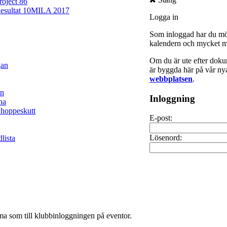
roject 86
esultat 10MILA 2017
Logga in
Som inloggad har du möjl
kalendern och mycket m
Om du är ute efter dokum
gan
är byggda här på vår nya
webbplatsen
.
rn
Inloggning
na
 hoppeskutt
E-post:
Lösenord:
lista
a som till klubbinloggningen på eventor.