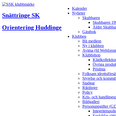
Kalender
Nyheter
Snättringe SK
Skubbaren
Skubbaren 19
Orientering Huddinge
Äldre Skubba
Gästbok
Klubben
Bli medlem
Ny i klubben
Avima (fd Webforu
Klubbshop
Klädkollektio
Övriga produk
Prislista
Folksam idrottsförsä
Styrelse och kommit
Stadgar
Riktlinjer
Policy
Kris- och handlings
Bildgalleri
Personuppgifter (G
Integritetspo
Enskildas rätt