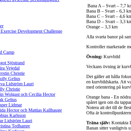
Bana A – Svart – 7,7 
Bana B – Svart – 6,3 k
Bana C – Svart – 4,6 k
Bana D – Svart – 3,3 k
er
Orange – 3,3 km
 Exercise Development Challenge
Alla svarta banor på sam
Kontroller markerade me
ld Camp
Övning:
Kurvbild
got Sjöstrand
Veckans övning är kurvb
ra Vejedal
rstin Christie
Det gäller att hålla foku
lly Gelius
en kurvbildskarta. Att v
va Lidström Lauri
med orientering på kurvb
lly Christie
in Wolgast och Cecilia Hector
Orange bana - En nödrak
ak Gelius
spåret igen om du tappar
sper Lidmar
Notera att det till de fl
ida Hector och Mattias Kallhauge
Ofta är kontrollpunktern
bias Karlsson
ar Lidström Lauri
Träna själv:
Kontakta D
istina Tedhamre
Banan sitter vanligtvis 