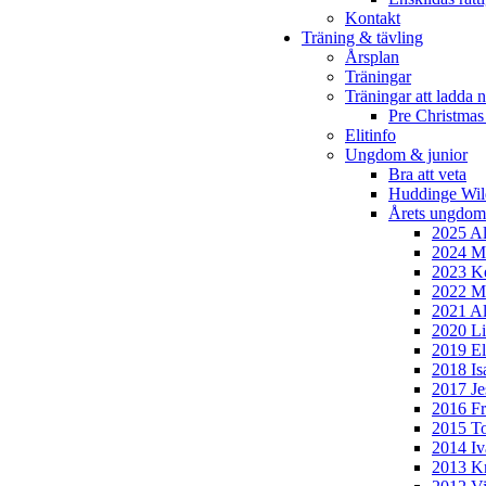
Kontakt
Träning & tävling
Årsplan
Träningar
Träningar att ladda n
Pre Christmas
Elitinfo
Ungdom & junior
Bra att veta
Huddinge Wi
Årets ungdom
2025 Al
2024 Mi
2023 Ke
2022 Mo
2021 Al
2020 Li
2019 El
2018 Is
2017 Je
2016 Fr
2015 To
2014 Iv
2013 Kr