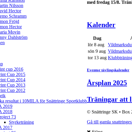
lma Karlsson
med fredag 15/8. Trän
rtin Nilsson
avid Hector
iemo Schramm
imon Fröjd
Kalender
imon Hector
aria Movin
enny Dahlström
Dag
en
lör 8 aug
Vildmarksdub
sön 9 aug
Vildmarksdub
tor 13 aug
Klubbträning
up
rint cup 2016
Eventor tävlingskalender
rint Cup 2015
rint Cup 2014
Årsplan 2025
rint Cup 2013
rint Cup 2012
rik
Träningar att 
ska resultat i 10MILA för Snättringe Sportklubb
A 2019
A 2018
© Snättringe SK • Box 
roject 73
Gå till gamla snattringe
Styrketräning
A 2017
Stäng