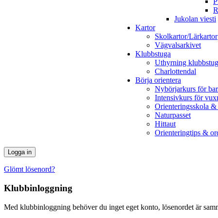
P
R
Jukolan viesti
Kartor
Skolkartor/Lärkartor
Vägvalsarkivet
Klubbstuga
Uthyrning klubbstu
Charlottendal
Börja orientera
Nybörjarkurs för ba
Intensivkurs för vux
Orienteringsskola &
Naturpasset
Hittaut
Orienteringtips & ord
Glömt lösenord?
Klubbinloggning
Med klubbinloggning behöver du inget eget konto, lösenordet är samm