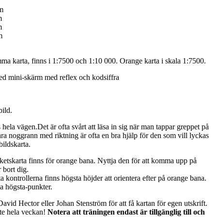
km
m
m
m
ma karta, finns i 1:7500 och 1:10 000. Orange karta i skala 1:7500.
d mini-skärm med reflex och kodsiffra
ild.
s hela vägen.Det är ofta svårt att läsa in sig när man tappar greppet på
ara noggrann med riktning är ofta en bra hjälp för den som vill lyckas
ildskarta.
etskarta finns för orange bana. Nyttja den för att komma upp på
 bort dig.
esta kontrollerna finns högsta höjder att orientera efter på orange bana.
a högsta-punkter.
avid Hector eller Johan Stenström för att få kartan för egen utskrift.
ute hela veckan!
Notera att träningen endast är tillgänglig till och