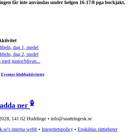
ingen får inte användas under helgen 16-17/8 pga bockjakt.
Aktivitet
beln, dag 1, medel
beln, dag 2, medel
 med junior/blivan...
Eventor klubbaktiviteter
🔒
ladda ner
2028, 141 02 Huddinge • info@snattringesk.se
sk.se's interna webb
•
Integritetspolicy
•
Enskildas rättigheter