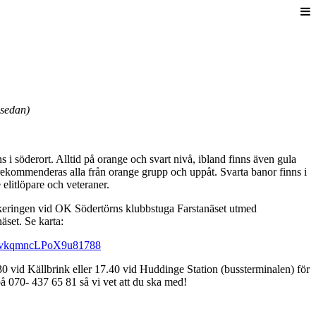
 sedan)
 i söderort. Alltid på orange och svart nivå, ibland finns även gula
rekommenderas alla från orange grupp och uppåt. Svarta banor finns i
elitlöpare och veteraner.
keringen vid OK Södertörns klubbstuga Farstanäset utmed
äset. Se karta:
gl/vkqmncLPoX9u81788
0 vid Källbrink eller 17.40 vid Huddinge Station (bussterminalen) för
å 070- 437 65 81 så vi vet att du ska med!