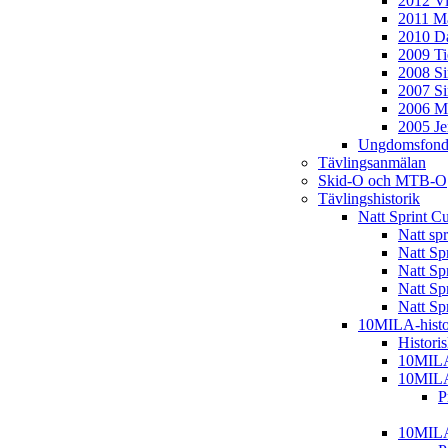
2012 Vi
2011 Ma
2010 D
2009 T
2008 S
2007 S
2006 M
2005 J
Ungdomsfond
Tävlingsanmälan
Skid-O och MTB-O
Tävlingshistorik
Natt Sprint C
Natt sp
Natt Sp
Natt Sp
Natt Sp
Natt Sp
10MILA-histo
Histori
10MIL
10MIL
P
10MIL