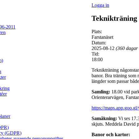
Logga in
Teknikträning
96-2011
Plats:
ren
Farstanäset
Datum:
2025-08-12
(360 dagar
Tid:
18:00
m)
Teknikträning någonstans
n
banor. Bra träning som 
ter
längder som passar både 
kring
Samling:
18.00 vid par
téer
Orienterarvägen, Farstan
https://maps.app.goo.
planer
Samåkning:
Vi ses 17.3
skjuts. Meddela David p
DPR)
licy (GDPR)
Banor och kartor:
igheter avseende personuppgifter