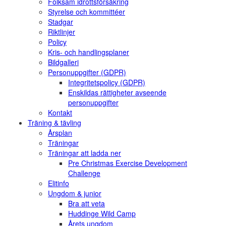
Folksam idrottsförsäkring
Styrelse och kommittéer
Stadgar
Riktlinjer
Policy
Kris- och handlingsplaner
Bildgalleri
Personuppgifter (GDPR)
Integritetspolicy (GDPR)
Enskildas rättigheter avseende
personuppgifter
Kontakt
Träning & tävling
Årsplan
Träningar
Träningar att ladda ner
Pre Christmas Exercise Development
Challenge
Elitinfo
Ungdom & junior
Bra att veta
Huddinge Wild Camp
Årets ungdom