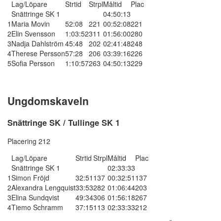
Lag/Löpare
Strtid
Strpl
Måltid
Plac
Snättringe SK 1
04:50:13
1
Maria Movin
52:08
221
00:52:08
221
2
Elin Svensson
1:03:52
311
01:56:00
280
3
Nadja Dahlström
45:48
202
02:41:48
248
4
Therese Persson
57:28
206
03:39:16
226
5
Sofia Persson
1:10:57
263
04:50:13
229
Ungdomskaveln
Snättringe SK / Tullinge SK 1
Placering 212
Lag/Löpare
Strtid
Strpl
Måltid
Plac
Snättringe SK 1
02:33:33
1
Simon Fröjd
32:51
137
00:32:51
137
2
Alexandra Lengquist
33:53
282
01:06:44
203
3
Elina Sundqvist
49:34
306
01:56:18
267
4
Tiemo Schramm
37:15
113
02:33:33
212