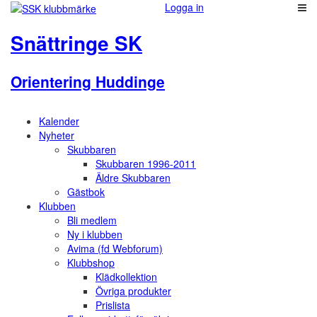
Logga in
Snättringe SK
Orientering Huddinge
Kalender
Nyheter
Skubbaren
Skubbaren 1996-2011
Äldre Skubbaren
Gästbok
Klubben
Bli medlem
Ny i klubben
Avima (fd Webforum)
Klubbshop
Klädkollektion
Övriga produkter
Prislista