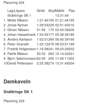
Placering 204
Lag/Löpare
Strtid
Strpl
Måltid
Plac
Snättringe SK 1
13:31:49
1
Micke Nilsson
1:21:46
195
01:21:46
195
2
Jonas Nyman
1:29:54
229
02:51:40
216
3
Göran Nilsson
51:59
175
03:43:39
206
4
Johan Hasselmark
1:54:59
177
05:38:38
185
5
Anders Karlsson
1:02:01
269
06:40:39
190
6
Peter Granath
1:23:12
278
08:03:51
199
7
Fredrik Holgersson
1:19:38
241
09:23:29
202
8
Patrik Nilsson
50:33
260
10:14:02
201
9
Björn Salomonsson
52:09
255
11:06:11
203
10
David Pettersson
2:25:38
274
13:31:49
204
Damkaveln
Snättringe SK 1
Placering 229