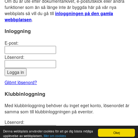
Om du är ute efter dokumentarkivet, e-postutskick eller andra
funktioner som än så länge inte är byggda här på vår nya
webbplats så vill du gå till
inloggningen på den gamla
webbplatsen
.
Inloggning
E-post:
Lösenord:
Glömt lösenord?
Klubbinloggning
Med klubbinloggning behöver du inget eget konto, lösenordet är
samma som till klubbinloggningen på eventor.
Lösenord:
Denna webbplats använder cookies för att ge dig bästa möjliga
Okej
upplevelse av webbplatsen.
Mer om cookies