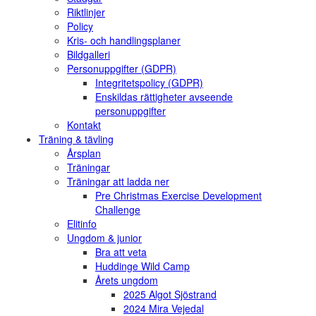
Riktlinjer
Policy
Kris- och handlingsplaner
Bildgalleri
Personuppgifter (GDPR)
Integritetspolicy (GDPR)
Enskildas rättigheter avseende
personuppgifter
Kontakt
Träning & tävling
Årsplan
Träningar
Träningar att ladda ner
Pre Christmas Exercise Development
Challenge
Elitinfo
Ungdom & junior
Bra att veta
Huddinge Wild Camp
Årets ungdom
2025 Algot Sjöstrand
2024 Mira Vejedal