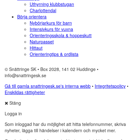
Uthyrning klubbstugan
Charlottendal
Börja orientera
Nybörjarkurs för barn
Intensivkurs för vuxna
Orienteringsskola & hoppeskutt
Naturpasset
Hittaut
Orienteringtips & ordlista
© Snättringe SK • Box 2028, 141 02 Huddinge •
info@snattringesk.se
Gå till gamla snattringesk.se's interna webb
•
Integritetspolicy
•
Enskildas rättigheter
Stäng
Logga in
Som inloggad har du möjlighet att hitta telefonnummer, skriva
nyheter, lägga till händelser i kalendern och mycket mer.