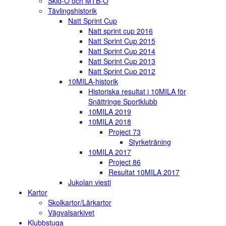
Skid-O och MTB-O
Tävlingshistorik
Natt Sprint Cup
Natt sprint cup 2016
Natt Sprint Cup 2015
Natt Sprint Cup 2014
Natt Sprint Cup 2013
Natt Sprint Cup 2012
10MILA-historik
Historiska resultat i 10MILA för
Snättringe Sportklubb
10MILA 2019
10MILA 2018
Project 73
Styrketräning
10MILA 2017
Project 86
Resultat 10MILA 2017
Jukolan viesti
Kartor
Skolkartor/Lärkartor
Vägvalsarkivet
Klubbstuga