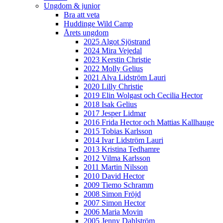
Ungdom & junior
Bra att veta
Huddinge Wild Camp
Årets ungdom
2025 Algot Sjöstrand
2024 Mira Vejedal
2023 Kerstin Christie
2022 Molly Gelius
2021 Alva Lidström Lauri
2020 Lilly Christie
2019 Elin Wolgast och Cecilia Hector
2018 Isak Gelius
2017 Jesper Lidmar
2016 Frida Hector och Mattias Kallhauge
2015 Tobias Karlsson
2014 Ivar Lidström Lauri
2013 Kristina Tedhamre
2012 Vilma Karlsson
2011 Martin Nilsson
2010 David Hector
2009 Tiemo Schramm
2008 Simon Fröjd
2007 Simon Hector
2006 Maria Movin
2005 Jenny Dahlström