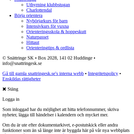
Uthyrning klubbstugan
Charlottendal
Börja orientera
Nybörjarkurs för barn
Intensivkurs för vuxna
Orienteringsskola & hoppeskutt
Naturpasset
Hittaut
Orienteringtips & ordlista
© Snättringe SK • Box 2028, 141 02 Huddinge •
info@snattringesk.se
Gå till gamla snattringesk.se's interna webb
•
Integritetspolicy
•
Enskildas rättigheter
Stäng
Logga in
Som inloggad har du möjlighet att hitta telefonnummer, skriva
nyheter, lägga till händelser i kalendern och mycket mer.
Om du är ute efter dokumentarkivet, e-postutskick eller andra
funktioner som än så länge inte är byggda här på vår nya webbplats