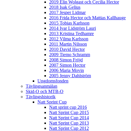
2019 Elin Wolgast och Cecilia Hector
2018 Isak Gelius
2017 Jesper Lidmar
2016 Frida Hector och Mattias Kallhauge
2015 Tobias Karlsson
2014 Ivar Lidström Lauri
2013 Kristina Tedhamre
2012 Vilma Karlsson
2011 Martin Nilsson
2010 David Hector
2009 Tiemo Schramm
2008 Simon Fröjd
2007 Simon Hector
2006 Maria Movin
2005 Jenny Dahlström
Ungdomsfonden
Tävlingsanmälan
Skid-O och MTB-O
Tävlingshistorik
Natt Sprint Cup
Natt sprint cup 2016
Natt Sprint Cup 2015
Natt Sprint Cup 2014
Natt Sprint Cup 2013
Natt Sprint Cup 2012