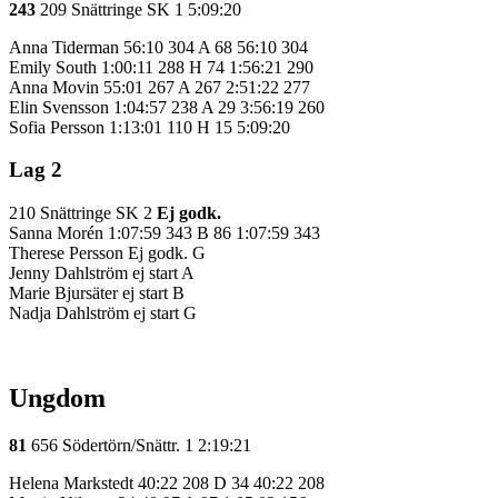
243
209 Snättringe SK 1 5:09:20
Anna Tiderman 56:10 304 A 68 56:10 304
Emily South 1:00:11 288 H 74 1:56:21 290
Anna Movin 55:01 267 A 267 2:51:22 277
Elin Svensson 1:04:57 238 A 29 3:56:19 260
Sofia Persson 1:13:01 110 H 15 5:09:20
Lag 2
210 Snättringe SK 2
Ej godk.
Sanna Morén 1:07:59 343 B 86 1:07:59 343
Therese Persson Ej godk. G
Jenny Dahlström ej start A
Marie Bjursäter ej start B
Nadja Dahlström ej start G
Ungdom
81
656 Södertörn/Snättr. 1 2:19:21
Helena Markstedt 40:22 208 D 34 40:22 208