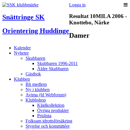
Logga in
Resultat 10MILA 2006 -
Snättringe SK
Knottebo, Närke
Orientering Huddinge
Damer
Kalender
Nyheter
Skubbaren
Skubbaren 1996-2011
Äldre Skubbaren
Gästbok
Klubben
Bli medlem
Ny i klubben
Avima (fd Webforum)
Klubbshop
Klädkollektion
Övriga produkter
Prislista
Folksam idrottsförsäkring
Styrelse och kommittéer