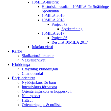
10MILA-historik
Historiska resultat i 10MILA för Snättringe
Sportklubb
10MILA 2019
10MILA 2018
Project 73
Styrketräning
10MILA 2017
Project 86
Resultat 10MILA 2017
Jukolan viesti
Kartor
Skolkartor/Lärkartor
Vägvalsarkivet
Klubbstuga
Uthyrning klubbstugan
Charlottendal
Börja orientera
Nybörjarkurs för barn
Intensivkurs för vuxna
Orienteringsskola & hoppeskutt
Naturpasset
Hittaut
Orienteringtips & ordlista