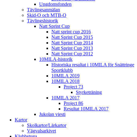
Ungdomsfonden
Tävlingsanmälan
Skid-O och MTB-O
Tävlingshistorik
Natt Sprint Cup
Natt sprint cup 2016
Natt Sprint Cup 2015
Natt Sprint Cup 2014
Natt Sprint Cup 2013
Natt Sprint Cup 2012
10MILA-historik
Historiska resultat i 10MILA för Snättringe
Sportklubb
10MILA 2019
10MILA 2018
Project 73
Styrketräning
10MILA 2017
Project 86
Resultat 10MILA 2017
Jukolan viesti
Kartor
Skolkartor/Lärkartor
Vägvalsarkivet
Klubbstuga