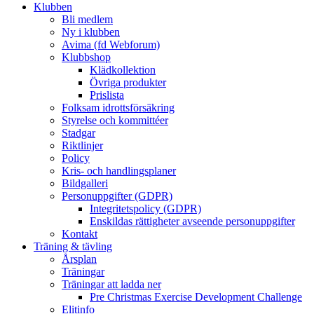
Klubben
Bli medlem
Ny i klubben
Avima (fd Webforum)
Klubbshop
Klädkollektion
Övriga produkter
Prislista
Folksam idrottsförsäkring
Styrelse och kommittéer
Stadgar
Riktlinjer
Policy
Kris- och handlingsplaner
Bildgalleri
Personuppgifter (GDPR)
Integritetspolicy (GDPR)
Enskildas rättigheter avseende personuppgifter
Kontakt
Träning & tävling
Årsplan
Träningar
Träningar att ladda ner
Pre Christmas Exercise Development Challenge
Elitinfo