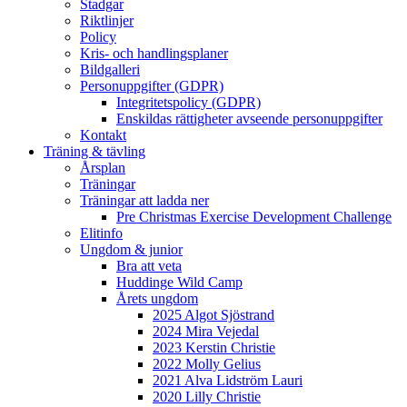
Stadgar
Riktlinjer
Policy
Kris- och handlingsplaner
Bildgalleri
Personuppgifter (GDPR)
Integritetspolicy (GDPR)
Enskildas rättigheter avseende personuppgifter
Kontakt
Träning & tävling
Årsplan
Träningar
Träningar att ladda ner
Pre Christmas Exercise Development Challenge
Elitinfo
Ungdom & junior
Bra att veta
Huddinge Wild Camp
Årets ungdom
2025 Algot Sjöstrand
2024 Mira Vejedal
2023 Kerstin Christie
2022 Molly Gelius
2021 Alva Lidström Lauri
2020 Lilly Christie