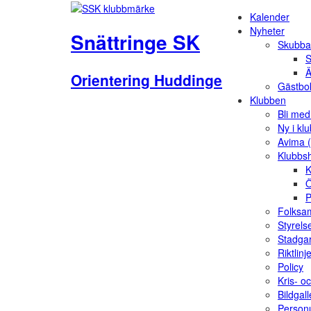
Kalender
Nyheter
Snättringe SK
Skubba
S
Ä
Orientering Huddinge
Gästbo
Klubben
Bli me
Ny i kl
Avima 
Klubbs
K
Ö
P
Folksam
Styrels
Stadga
Riktlinj
Policy
Kris- o
Bildgall
Person