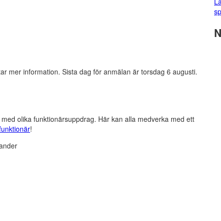
La
sp
N
ar mer information. Sista dag för anmälan är torsdag 6 augusti.
lp med olika funktionärsuppdrag. Här kan alla medverka med ett
funktionär
!
lander