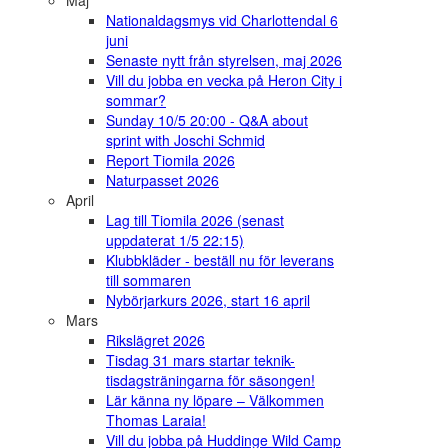
Maj
Nationaldagsmys vid Charlottendal 6
juni
Senaste nytt från styrelsen, maj 2026
Vill du jobba en vecka på Heron City i
sommar?
Sunday 10/5 20:00 - Q&A about
sprint with Joschi Schmid
Report Tiomila 2026
Naturpasset 2026
April
Lag till Tiomila 2026 (senast
uppdaterat 1/5 22:15)
Klubbkläder - beställ nu för leverans
till sommaren
Nybörjarkurs 2026, start 16 april
Mars
Rikslägret 2026
Tisdag 31 mars startar teknik-
tisdagsträningarna för säsongen!
Lär känna ny löpare – Välkommen
Thomas Laraia!
Vill du jobba på Huddinge Wild Camp