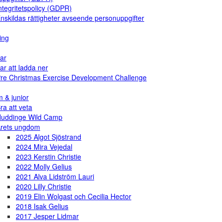
ntegritetspolicy (GDPR)
nskildas rättigheter avseende personuppgifter
ing
ar
ar att ladda ner
re Christmas Exercise Development Challenge
 & junior
ra att veta
uddinge Wild Camp
rets ungdom
2025 Algot Sjöstrand
2024 Mira Vejedal
2023 Kerstin Christie
2022 Molly Gelius
2021 Alva Lidström Lauri
2020 Lilly Christie
2019 Elin Wolgast och Cecilia Hector
2018 Isak Gelius
2017 Jesper Lidmar