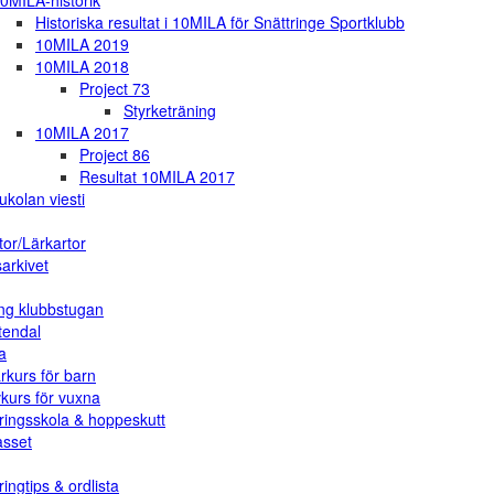
0MILA-historik
Historiska resultat i 10MILA för Snättringe Sportklubb
10MILA 2019
10MILA 2018
Project 73
Styrketräning
10MILA 2017
Project 86
Resultat 10MILA 2017
ukolan viesti
tor/Lärkartor
arkivet
ng klubbstugan
tendal
a
rkurs för barn
vkurs för vuxna
ringsskola & hoppeskutt
asset
ingtips & ordlista