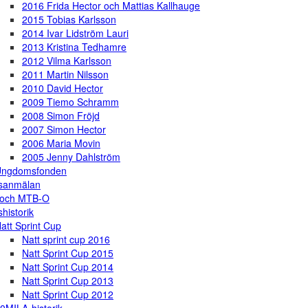
2016 Frida Hector och Mattias Kallhauge
2015 Tobias Karlsson
2014 Ivar Lidström Lauri
2013 Kristina Tedhamre
2012 Vilma Karlsson
2011 Martin Nilsson
2010 David Hector
2009 Tiemo Schramm
2008 Simon Fröjd
2007 Simon Hector
2006 Maria Movin
2005 Jenny Dahlström
Ungdomsfonden
gsanmälan
 och MTB-O
shistorik
att Sprint Cup
Natt sprint cup 2016
Natt Sprint Cup 2015
Natt Sprint Cup 2014
Natt Sprint Cup 2013
Natt Sprint Cup 2012