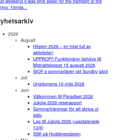
st weekend it was time again for the highlight of the
ring: 10mila...
yhetsarkiv
2026
Augusti
Hösten 2026 – en höst full av
aktiviteter!
UPPROP!! Funktionärer behövs till
Midnattsloppet 15 augusti 2026
StOF:s sommarläger vid Sundby gård
Juli
Ungdomens 10-mila 2026
Juni
Välkommen till Paradiset 2026
Jukola 2026 reserapport
Sommarträningar för att skriva ut
själv
Lag till Jukola 2026 (uppdaterade
13/6)
SSK på Huddingedagen