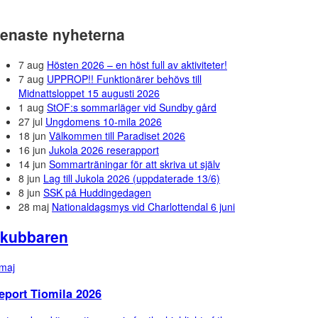
enaste nyheterna
7 aug
Hösten 2026 – en höst full av aktiviteter!
7 aug
UPPROP!! Funktionärer behövs till
Midnattsloppet 15 augusti 2026
1 aug
StOF:s sommarläger vid Sundby gård
27 jul
Ungdomens 10-mila 2026
18 jun
Välkommen till Paradiset 2026
16 jun
Jukola 2026 reserapport
14 jun
Sommarträningar för att skriva ut själv
8 jun
Lag till Jukola 2026 (uppdaterade 13/6)
8 jun
SSK på Huddingedagen
28 maj
Nationaldagsmys vid Charlottendal 6 juni
kubbaren
maj
eport Tiomila 2026