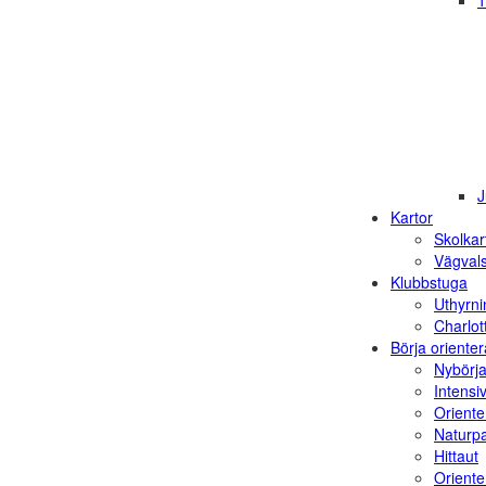
1
J
Kartor
Skolkar
Vägvals
Klubbstuga
Uthyrni
Charlot
Börja orienter
Nybörja
Intensi
Oriente
Naturp
Hittaut
Orienter