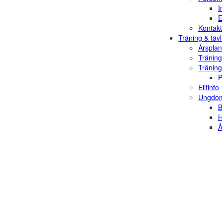
I
E
Kontakt
Träning & tävl
Årsplan
Träning
Träning
P
Elitinfo
Ungdom
B
H
Å