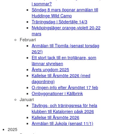
i sommar?
Söndag 8 mars öppnar anmälan till
Huddinge Wild Camp
Träningsdag i Södertälje 14/3
Nyköpingsläger orange-violett 20-22
mars
Februari
Anmälan till Tiomila (senast torsdag
26/2!)
Ett stort tack till en trotjänare, som
lämnar styrelsen
Årets ungdom 2025
Kallelse till Årsmöte 2026 (med
dagordning)
O-ringen-info efter Årsmötet 17 feb
Ombyggnationer i Källbrink
Januari
Tävlings- och träningsresa för hela
klubben till Katalonien påsk 2026
Kallelse till Årsmöte 2026
Anmälan till Jukola (senast 11/1)
2025