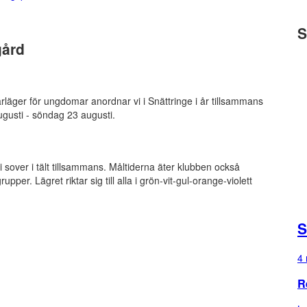
S
gård
rläger för ungdomar anordnar vi i Snättringe i år tillsammans
gusti - söndag 23 augusti.
sover i tält tillsammans. Måltiderna äter klubben också
per. Lägret riktar sig till alla i grön-vit-gul-orange-violett
S
4 
R