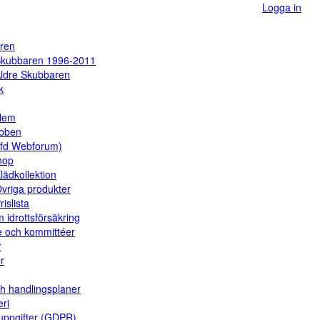
Logga in
ren
kubbaren 1996-2011
ldre Skubbaren
k
dlem
ubben
(fd Webforum)
hop
lädkollektion
vriga produkter
rislista
 idrottsförsäkring
e och kommittéer
r
er
ch handlingsplaner
eri
uppgifter (GDPR)