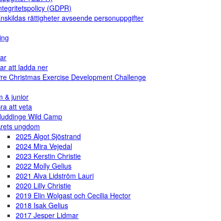
ntegritetspolicy (GDPR)
nskildas rättigheter avseende personuppgifter
ing
ar
ar att ladda ner
re Christmas Exercise Development Challenge
 & junior
ra att veta
uddinge Wild Camp
rets ungdom
2025 Algot Sjöstrand
2024 Mira Vejedal
2023 Kerstin Christie
2022 Molly Gelius
2021 Alva Lidström Lauri
2020 Lilly Christie
2019 Elin Wolgast och Cecilia Hector
2018 Isak Gelius
2017 Jesper Lidmar