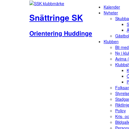
Kalender
Nyheter
Snättringe SK
Skubba
S
Ä
Orientering Huddinge
Gästbo
Klubben
Bli me
Ny i kl
Avima 
Klubbs
K
Ö
P
Folksam
Styrels
Stadga
Riktlinj
Policy
Kris- o
Bildgall
Person