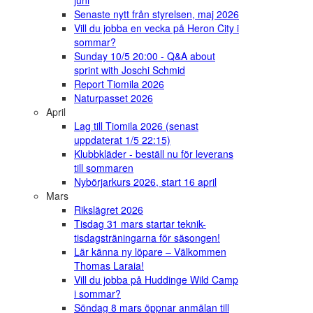
juni
Senaste nytt från styrelsen, maj 2026
Vill du jobba en vecka på Heron City i
sommar?
Sunday 10/5 20:00 - Q&A about
sprint with Joschi Schmid
Report Tiomila 2026
Naturpasset 2026
April
Lag till Tiomila 2026 (senast
uppdaterat 1/5 22:15)
Klubbkläder - beställ nu för leverans
till sommaren
Nybörjarkurs 2026, start 16 april
Mars
Rikslägret 2026
Tisdag 31 mars startar teknik-
tisdagsträningarna för säsongen!
Lär känna ny löpare – Välkommen
Thomas Laraia!
Vill du jobba på Huddinge Wild Camp
i sommar?
Söndag 8 mars öppnar anmälan till