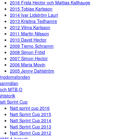
2016 Frida Hector och Mattias Kallhauge
2015 Tobias Karlsson
2014 Ivar Lidström Lauri
2013 Kristina Tedhamre
2012 Vilma Karlsson
2011 Martin Nilsson
2010 David Hector
2009 Tiemo Schramm
2008 Simon Fröjd
2007 Simon Hector
2006 Maria Movin
2005 Jenny Dahlström
Ungdomsfonden
gsanmälan
 och MTB-O
shistorik
att Sprint Cup
Natt sprint cup 2016
Natt Sprint Cup 2015
Natt Sprint Cup 2014
Natt Sprint Cup 2013
Natt Sprint Cup 2012