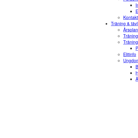
I
E
Kontakt
Träning & tävl
Årsplan
Träning
Träning
P
Elitinfo
Ungdom
B
H
Å