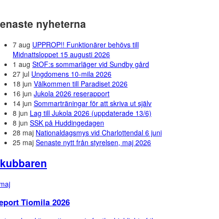
enaste nyheterna
7 aug
UPPROP!! Funktionärer behövs till
Midnattsloppet 15 augusti 2026
1 aug
StOF:s sommarläger vid Sundby gård
27 jul
Ungdomens 10-mila 2026
18 jun
Välkommen till Paradiset 2026
16 jun
Jukola 2026 reserapport
14 jun
Sommarträningar för att skriva ut själv
8 jun
Lag till Jukola 2026 (uppdaterade 13/6)
8 jun
SSK på Huddingedagen
28 maj
Nationaldagsmys vid Charlottendal 6 juni
25 maj
Senaste nytt från styrelsen, maj 2026
kubbaren
maj
eport Tiomila 2026