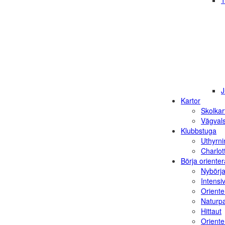
1
J
Kartor
Skolkar
Vägvals
Klubbstuga
Uthyrni
Charlot
Börja orienter
Nybörja
Intensi
Oriente
Naturp
Hittaut
Orienter