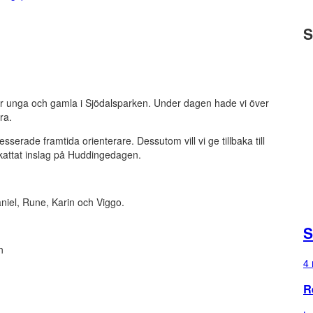
S
för unga och gamla i Sjödalsparken. Under dagen hade vi över
ra.
esserade framtida orienterare. Dessutom vill vi ge tillbaka till
kattat inslag på Huddingedagen.
Daniel, Rune, Karin och Viggo.
S
n
4 
R