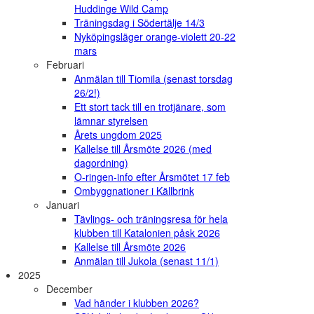
Huddinge Wild Camp
Träningsdag i Södertälje 14/3
Nyköpingsläger orange-violett 20-22
mars
Februari
Anmälan till Tiomila (senast torsdag
26/2!)
Ett stort tack till en trotjänare, som
lämnar styrelsen
Årets ungdom 2025
Kallelse till Årsmöte 2026 (med
dagordning)
O-ringen-info efter Årsmötet 17 feb
Ombyggnationer i Källbrink
Januari
Tävlings- och träningsresa för hela
klubben till Katalonien påsk 2026
Kallelse till Årsmöte 2026
Anmälan till Jukola (senast 11/1)
2025
December
Vad händer i klubben 2026?