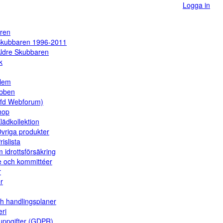
Logga in
ren
kubbaren 1996-2011
ldre Skubbaren
k
dlem
ubben
(fd Webforum)
hop
lädkollektion
vriga produkter
rislista
 idrottsförsäkring
e och kommittéer
r
er
ch handlingsplaner
eri
uppgifter (GDPR)