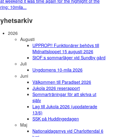
st weekend it was time again for the highlight of the
ring: 10mila...
yhetsarkiv
2026
Augusti
UPPROP!! Funktionärer behövs till
Midnattsloppet 15 augusti 2026
StOF:s sommarläger vid Sundby gård
Juli
Ungdomens 10-mila 2026
Juni
Välkommen till Paradiset 2026
Jukola 2026 reserapport
Sommarträningar för att skriva ut
själv
Lag till Jukola 2026 (uppdaterade
13/6)
SSK på Huddingedagen
Maj
Nationaldagsmys vid Charlottendal 6