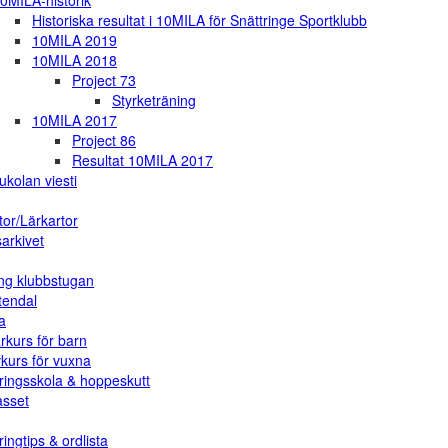
0MILA-historik
Historiska resultat i 10MILA för Snättringe Sportklubb
10MILA 2019
10MILA 2018
Project 73
Styrketräning
10MILA 2017
Project 86
Resultat 10MILA 2017
ukolan viesti
tor/Lärkartor
arkivet
ng klubbstugan
tendal
a
rkurs för barn
vkurs för vuxna
ringsskola & hoppeskutt
asset
ingtips & ordlista