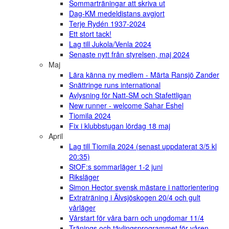
Sommarträningar att skriva ut
Dag-KM medeldistans avgjort
Terje Rydén 1937-2024
Ett stort tack!
Lag till Jukola/Venla 2024
Senaste nytt från styrelsen, maj 2024
Maj
Lära känna ny medlem - Märta Ransjö Zander
Snättringe runs international
Avlysning för Natt-SM och Stafettligan
New runner - welcome Sahar Eshel
Tiomila 2024
Fix i klubbstugan lördag 18 maj
April
Lag till Tiomila 2024 (senast uppdaterat 3/5 kl
20:35)
StOF:s sommarläger 1-2 juni
Riksläger
Simon Hector svensk mästare i nattorientering
Extraträning i Älvsjöskogen 20/4 och gult
vårläger
Vårstart för våra barn och ungdomar 11/4
Tränings och tävlingsprogrammet för våren