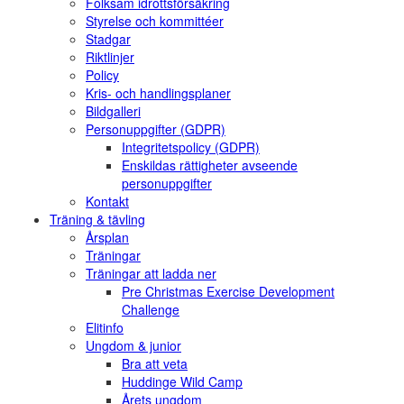
Folksam idrottsförsäkring
Styrelse och kommittéer
Stadgar
Riktlinjer
Policy
Kris- och handlingsplaner
Bildgalleri
Personuppgifter (GDPR)
Integritetspolicy (GDPR)
Enskildas rättigheter avseende
personuppgifter
Kontakt
Träning & tävling
Årsplan
Träningar
Träningar att ladda ner
Pre Christmas Exercise Development
Challenge
Elitinfo
Ungdom & junior
Bra att veta
Huddinge Wild Camp
Årets ungdom