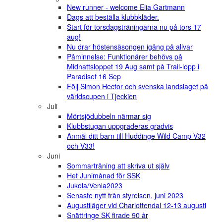
New runner - welcome Elia Gartmann
Dags att beställa klubbkläder.
Start för torsdagsträningarna nu på tors 17
aug!
Nu drar höstensäsongen igång på allvar
Påminnelse: Funktionärer behövs på
Midnattsloppet 19 Aug samt på Trail-lopp i
Paradiset 16 Sep
Följ Simon Hector och svenska landslaget på
världscupen i Tjeckien
Juli
Mörtsjödubbeln närmar sig
Klubbstugan uppgraderas gradvis
Anmäl ditt barn till Huddinge Wild Camp V32
och V33!
Juni
Sommarträning att skriva ut själv
Het Junimånad för SSK
Jukola/Venla2023
Senaste nytt från styrelsen, juni 2023
Augustiläger vid Charlottendal 12-13 augusti
Snättringe SK firade 90 år