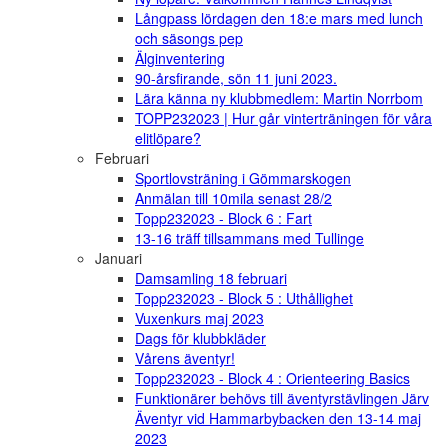
Långpass lördagen den 18:e mars med lunch
och säsongs pep
Älginventering
90-årsfirande, sön 11 juni 2023.
Lära känna ny klubbmedlem: Martin Norrbom
TOPP232023 | Hur går vinterträningen för våra
elitlöpare?
Februari
Sportlovsträning i Gömmarskogen
Anmälan till 10mila senast 28/2
Topp232023 - Block 6 : Fart
13-16 träff tillsammans med Tullinge
Januari
Damsamling 18 februari
Topp232023 - Block 5 : Uthållighet
Vuxenkurs maj 2023
Dags för klubbkläder
Vårens äventyr!
Topp232023 - Block 4 : Orienteering Basics
Funktionärer behövs till äventyrstävlingen Järv
Äventyr vid Hammarbybacken den 13-14 maj
2023