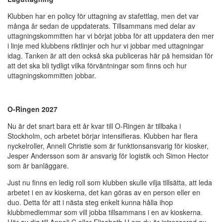
Klubben har en policy för uttagning av stafettlag, men det var
många år sedan de uppdaterats. Tillsammans med delar av
uttagningskommitten har vi börjat jobba för att uppdatera den mer
i linje med klubbens riktlinjer och hur vi jobbar med uttagningar
idag. Tanken är att den också ska publiceras här på hemsidan för
att det ska bli tydligt vilka förväntningar som finns och hur
uttagningskommitten jobbar.
O-Ringen 2027
Nu är det snart bara ett år kvar till O-Ringen är tillbaka i
Stockholm, och arbetet börjar intensifieras. Klubben har flera
nyckelroller, Anneli Christie som är funktionsansvarig för kiosker,
Jesper Andersson som är ansvarig för logistik och Simon Hector
som är banläggare.
Just nu finns en ledig roll som klubben skulle vilja tillsätta, att leda
arbetet i en av kioskerna, det kan göras av en person eller en
duo. Detta för att i nästa steg enkelt kunna hålla ihop
klubbmedlemmar som vill jobba tillsammans i en av kioskerna.