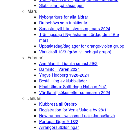
Stabil start på säsongen
Mars
Nybörjarkurs för alla åldrar
Du behövs som funktionär!
Senaste nytt från styrelsen, mars 2024
Träningsdag i Nynäshamn Lördag den 16:e
mars
Upptaktsdag/dagläger för orange-violett grupp
Vårkickoff 16/3 (grön, vit och gul grupp)
Februari
Anmälan till Tiomila senast 29/2
Daminfo - Våren 2024
Yngve Hedberg 1928-2024
Beställning av klubbkläder
Final Ullmax Snättringe Nattcup 21/2
Värdfamilj sökes efter sommaren 2024
Januari
Klubbresa till Örebro
Registration for Venla/Jukola by 28/1!
New runner - welcome Lucie Janoušková
Portugal-läger 9-18/2
Arrangörsutbildningar