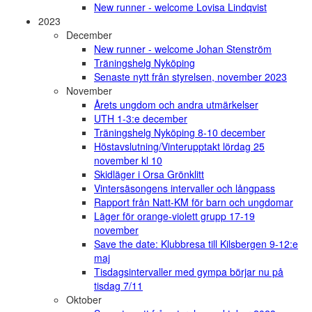
New runner - welcome Lovisa Lindqvist
2023
December
New runner - welcome Johan Stenström
Träningshelg Nyköping
Senaste nytt från styrelsen, november 2023
November
Årets ungdom och andra utmärkelser
UTH 1-3:e december
Träningshelg Nyköping 8-10 december
Höstavslutning/Vinterupptakt lördag 25
november kl 10
Skidläger i Orsa Grönklitt
Vintersäsongens intervaller och långpass
Rapport från Natt-KM för barn och ungdomar
Läger för orange-violett grupp 17-19
november
Save the date: Klubbresa till Kilsbergen 9-12:e
maj
Tisdagsintervaller med gympa börjar nu på
tisdag 7/11
Oktober