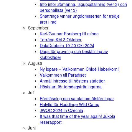
Info inför 25manna, laguppställning (ver 3) och
personallista (ver 3)
Snättringe vinner ungdomsserien för tredje
året i rad
September
Karl-Gunnar Forsberg till minne
Terräng KM 3 Oktober
DalaDubbeln 19-20 Okt 2024
Dags för provning och beställning av
klubbkläder
Augusti
Ny löpare – Välkommen Chloé Haberkorn!
Välkommen till Paradiset
Anmäl intresse till höstens stafetter
Höststart för torsdagsträningarna
Juli
Föreläsning och samtal om ätstörningar
Halvtid för Huddinge Wild Camp
JWOC 2024 in Czechia
It was that time of the year again! Jukola
reserapport
Juni