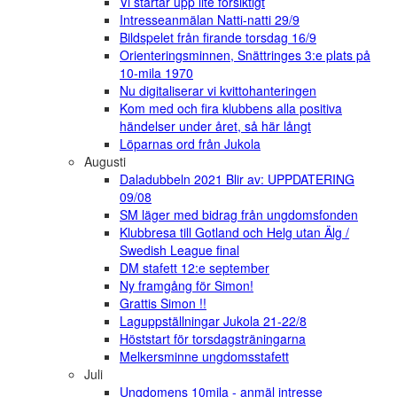
Vi startar upp lite försiktigt
Intresseanmälan Natti-natti 29/9
Bildspelet från firande torsdag 16/9
Orienteringsminnen, Snättringes 3:e plats på
10-mila 1970
Nu digitaliserar vi kvittohanteringen
Kom med och fira klubbens alla positiva
händelser under året, så här långt
Löparnas ord från Jukola
Augusti
Daladubbeln 2021 Blir av: UPPDATERING
09/08
SM läger med bidrag från ungdomsfonden
Klubbresa till Gotland och Helg utan Älg /
Swedish League final
DM stafett 12:e september
Ny framgång för Simon!
Grattis Simon !!
Laguppställningar Jukola 21-22/8
Höststart för torsdagsträningarna
Melkersminne ungdomsstafett
Juli
Ungdomens 10mila - anmäl intresse