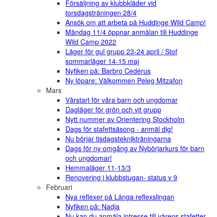
Försäljning av klubbkläder vid
torsdagsträningen 28/4
Ansök om att arbeta på Huddinge Wild Camp!
Måndag 11/4 öppnar anmälan till Huddinge
Wild Camp 2022
Läger för gul grupp 23-24 april / Stof
sommarläger 14-15 maj
Nyfiken på: Barbro Cedérus
Ny löpare: Välkommen Peleg Mitzafon
Mars
Vårstart för våra barn och ungdomar
Dagläger för grön och vit grupp
Nytt nummer av Orientering Stockholm
Dags för stafettsäsong - anmäl dig!
Nu börjar tisdagsteknikträningarna
Dags för ny omgång av Nybörjarkurs för barn
och ungdomar!
Hemmaläger 11-13/3
Renovering i klubbstugan- status v 9
Februari
Nya reflexer på Långa reflexslingan
Nyfiken på: Nadja
Nu kan du anmäla intresse till vårens stafetter