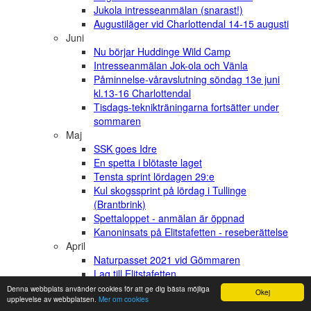
Jukola intresseanmälan (snarast!)
Augustiläger vid Charlottendal 14-15 augusti
Juni
Nu börjar Huddinge Wild Camp
Intresseanmälan Jok-ola och Vänla
Påminnelse-våravslutning söndag 13e juni
kl.13-16 Charlottendal
Tisdags-teknikträningarna fortsätter under
sommaren
Maj
SSK goes Idre
En spetta i blötaste laget
Tensta sprint lördagen 29:e
Kul skogssprint på lördag i Tullinge
(Brantbrink)
Spettaloppet - anmälan är öppnad
Kanoninsats på Elitstafetten - reseberättelse
April
Naturpasset 2021 vid Gömmaren
Lag till Elitstafetten
Träning i Björnkulla, Söndag 2/5
Denna webbplats använder cookies för att ge dig bästa möjliga
Okej
upplevelse av webbplatsen.
Mer om cookies
Harbromedeln Söndag 25:e April 10-11:30