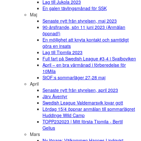
Lag till Jukola 2023
En galen tävlingsmånad för SSK
Maj
Senaste nytt från styrelsen, maj 2023
90-årsfirande, sön 11 juni 2023 (Anmälan
öppnad!)
En möjlighet att knyta kontakt och samtidigt
göra en insats
Lag till Tiomila 2023
Full fart på Swedish League #3-4 i Svalboviken
April – en bra vårmånad i förberedelse för
10Mila
StOF:s sommarläger 27-28 maj
April
Senaste nytt från styrelsen, april 2023
Järv Äventyr
Swedish League Valdemarsvik lovar gott
Lördag 15/4 öppnar anmälan till sommarlägret
Huddinge Wild Camp
TOPP232023 | Mitt första Tiomila - Bertil
Gelius
Mars
Ny löpare: Välkommen Hannes Lindqvist