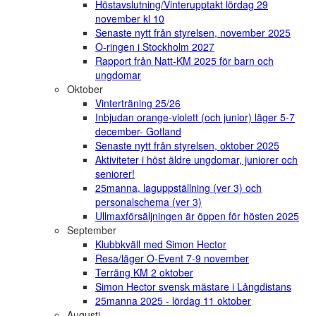
Höstavslutning/Vinterupptakt lördag 29
november kl 10
Senaste nytt från styrelsen, november 2025
O-ringen i Stockholm 2027
Rapport från Natt-KM 2025 för barn och
ungdomar
Oktober
Vinterträning 25/26
Inbjudan orange-violett (och junior) läger 5-7
december- Gotland
Senaste nytt från styrelsen, oktober 2025
Aktiviteter i höst äldre ungdomar, juniorer och
seniorer!
25manna, laguppställning (ver 3) och
personalschema (ver 3)
Ullmaxförsäljningen är öppen för hösten 2025
September
Klubbkväll med Simon Hector
Resa/läger O-Event 7-9 november
Terräng KM 2 oktober
Simon Hector svensk mästare i Långdistans
25manna 2025 - lördag 11 oktober
Augusti