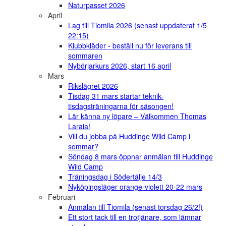
Naturpasset 2026
April
Lag till Tiomila 2026 (senast uppdaterat 1/5
22:15)
Klubbkläder - beställ nu för leverans till
sommaren
Nybörjarkurs 2026, start 16 april
Mars
Rikslägret 2026
Tisdag 31 mars startar teknik-
tisdagsträningarna för säsongen!
Lär känna ny löpare – Välkommen Thomas
Laraia!
Vill du jobba på Huddinge Wild Camp i
sommar?
Söndag 8 mars öppnar anmälan till Huddinge
Wild Camp
Träningsdag i Södertälje 14/3
Nyköpingsläger orange-violett 20-22 mars
Februari
Anmälan till Tiomila (senast torsdag 26/2!)
Ett stort tack till en trotjänare, som lämnar