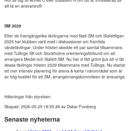
Hör av dig till Anneli C eller Elisabeth H om du är intresserad av
att ta en ansvarsroll!
SM 2029
Efter de framgångsrika tävlingarna med Natt-SM och Stafettligan
2025 har klubben varit med i diskussioner om framtida
värdetävlingar. Under hösten skedde ett par samtal tillsammans
med Tullinge SK och Stockholms orienteringsförbund om att
arrangera Medel och Stafett-SM. Nu har vi fått grönt ljus att vi får
dessa tävlingar hösten 2029 tillsammans med Tullinge. Nu startar
ett mer intensiv planering för arena & karta i närområdet som är
av hög kvalitet för ett SM, arrangemangskommiteen är ansvariga.
Hälsningar från styrelsen
Skapad: 2026-05-25 18:55:48 av Oskar Forsberg
Senaste nyheterna