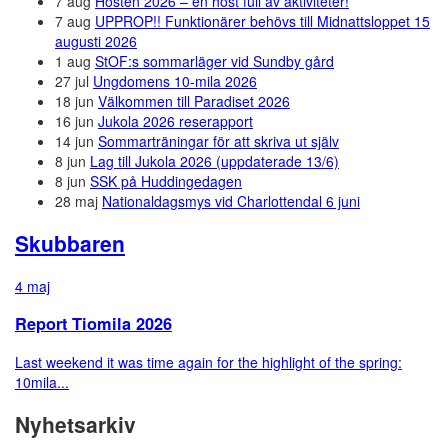
7 aug
Hösten 2026 – en höst full av aktiviteter!
7 aug
UPPROP!! Funktionärer behövs till Midnattsloppet 15
augusti 2026
1 aug
StOF:s sommarläger vid Sundby gård
27 jul
Ungdomens 10-mila 2026
18 jun
Välkommen till Paradiset 2026
16 jun
Jukola 2026 reserapport
14 jun
Sommarträningar för att skriva ut själv
8 jun
Lag till Jukola 2026 (uppdaterade 13/6)
8 jun
SSK på Huddingedagen
28 maj
Nationaldagsmys vid Charlottendal 6 juni
Skubbaren
4 maj
Report Tiomila 2026
Last weekend it was time again for the highlight of the spring:
10mila...
Nyhetsarkiv