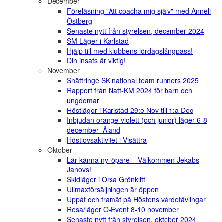
December
Föreläsning "Att coacha mig själv" med Anneli
Östberg
Senaste nytt från styrelsen, december 2024
SM Läger i Karlstad
Hjälp till med klubbens lördagslångpass!
Din insats är viktig!
November
Snättringe SK national team runners 2025
Rapport från Natt-KM 2024 för barn och
ungdomar
Höstläger i Karlstad 29:e Nov till 1:a Dec
Inbjudan orange-violett (och junior) läger 6-8
december- Åland
Höstlovsaktivitet i Visättra
Oktober
Lär känna ny löpare – Välkommen Jekabs
Janovs!
Skidläger i Orsa Grönklitt
Ullmaxförsäljningen är öppen
Uppåt och framåt på Höstens värdetävlingar
Resa/läger O-Event 8-10 november
Senaste nytt från styrelsen, oktober 2024