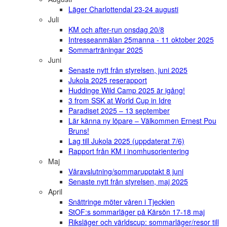
Läger Charlottendal 23-24 augusti
Juli
KM och after-run onsdag 20/8
Intresseanmälan 25manna - 11 oktober 2025
Sommarträningar 2025
Juni
Senaste nytt från styrelsen, juni 2025
Jukola 2025 reserapport
Huddinge Wild Camp 2025 är igång!
3 from SSK at World Cup in Idre
Paradiset 2025 – 13 september
Lär känna ny löpare – Välkommen Ernest Pou
Bruns!
Lag till Jukola 2025 (uppdaterat 7/6)
Rapport från KM i inomhusorientering
Maj
Våravslutning/sommarupptakt 8 juni
Senaste nytt från styrelsen, maj 2025
April
Snättringe möter våren i Tjeckien
StOF:s sommarläger på Kärsön 17-18 maj
Riksläger och världscup: sommarläger/resor till