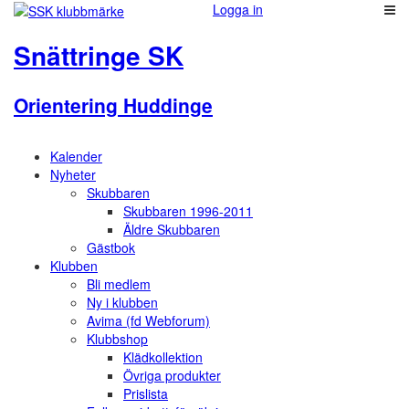
Logga in
Snättringe SK
Orientering Huddinge
Kalender
Nyheter
Skubbaren
Skubbaren 1996-2011
Äldre Skubbaren
Gästbok
Klubben
Bli medlem
Ny i klubben
Avima (fd Webforum)
Klubbshop
Klädkollektion
Övriga produkter
Prislista