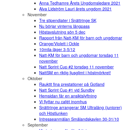
Anna Tedhamre Årets Ungdomsledare 2021
Alva Lidström Lauri årets ungdom 2021
November
Tre stipendiater i Snättringe SK
Nu börjar vinterns långpass
Höstavslutning sön 5 dec
Rapport från Natt-KM för barn och ungdomar
Orange/Violett i Ockle
10mila-läger 3-5/12
Natt-KM för barn och ungdomar torsdag 11
november
Natt Sprint Cup #2 torsdag 11 november
NattSM en riktig ljusglimt i höstmörkret!
Oktober
Rauktit fina prestationer på Gotland
Natt Sprint Cup #1 vid Sundby
Hemsidan får en ansiktslyftning
Vi flyttar nu cafét inomhus
Snättringe arrangerar SM Ultralång (juniorer)
och Höstlunken
Intresseanmälan Smålandskavlen 30-31/10
September