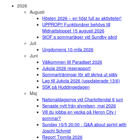
2026
Augusti
Hösten 2026 – en höst full av aktiviteter!
UPPROP!! Funktionärer behövs till
Midnattsloppet 15 augusti 2026
StOF:s sommarläger vid Sundby gård
Juli
Ungdomens 10-mila 2026
Juni
Välkommen till Paradiset 2026
Jukola 2026 reserapport
Sommarträningar för att skriva ut själv
Lag till Jukola 2026 (uppdaterade 13/6)
SSK på Huddingedagen
Maj
Nationaldagsmys vid Charlottendal 6 juni
Senaste nytt från styrelsen, maj 2026
Vill du jobba en vecka på Heron City i
sommar?
Sunday 10/5 20:00 - Q&A about sprint with
Joschi Schmid
Report Tiomila 2026