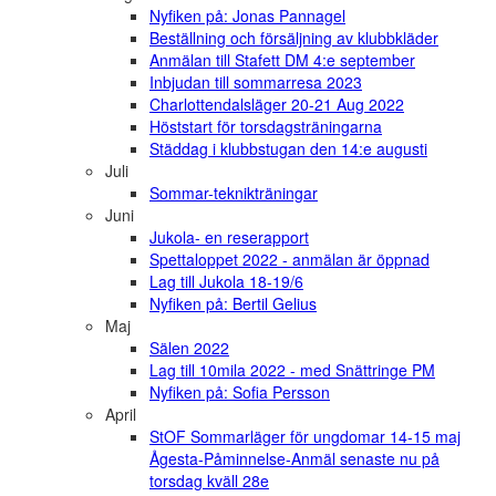
Nyfiken på: Jonas Pannagel
Beställning och försäljning av klubbkläder
Anmälan till Stafett DM 4:e september
Inbjudan till sommarresa 2023
Charlottendalsläger 20-21 Aug 2022
Höststart för torsdagsträningarna
Städdag i klubbstugan den 14:e augusti
Juli
Sommar-teknikträningar
Juni
Jukola- en reserapport
Spettaloppet 2022 - anmälan är öppnad
Lag till Jukola 18-19/6
Nyfiken på: Bertil Gelius
Maj
Sälen 2022
Lag till 10mila 2022 - med Snättringe PM
Nyfiken på: Sofia Persson
April
StOF Sommarläger för ungdomar 14-15 maj
Ågesta-Påminnelse-Anmäl senaste nu på
torsdag kväll 28e