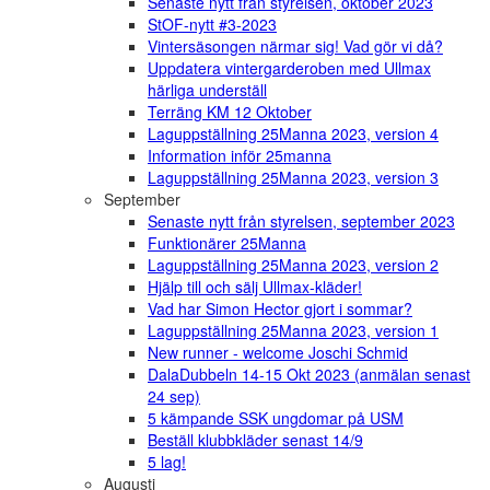
Senaste nytt från styrelsen, oktober 2023
StOF-nytt #3-2023
Vintersäsongen närmar sig! Vad gör vi då?
Uppdatera vintergarderoben med Ullmax
härliga underställ
Terräng KM 12 Oktober
Laguppställning 25Manna 2023, version 4
Information inför 25manna
Laguppställning 25Manna 2023, version 3
September
Senaste nytt från styrelsen, september 2023
Funktionärer 25Manna
Laguppställning 25Manna 2023, version 2
Hjälp till och sälj Ullmax-kläder!
Vad har Simon Hector gjort i sommar?
Laguppställning 25Manna 2023, version 1
New runner - welcome Joschi Schmid
DalaDubbeln 14-15 Okt 2023 (anmälan senast
24 sep)
5 kämpande SSK ungdomar på USM
Beställ klubbkläder senast 14/9
5 lag!
Augusti