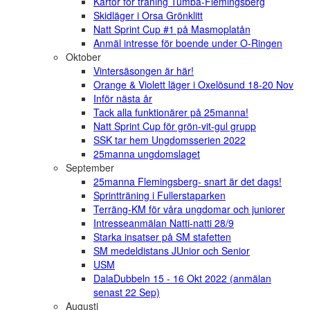
Kartor för träning Tumba-Flemingsberg
Skidläger i Orsa Grönklitt
Natt Sprint Cup #1 på Masmoplatån
Anmäl intresse för boende under O-Ringen
Oktober
Vintersäsongen är här!
Orange & Violett läger i Oxelösund 18-20 Nov
Inför nästa år
Tack alla funktionärer på 25manna!
Natt Sprint Cup för grön-vit-gul grupp
SSK tar hem Ungdomsserien 2022
25manna ungdomslaget
September
25manna Flemingsberg- snart är det dags!
Sprintträning i Fullerstaparken
Terräng-KM för våra ungdomar och juniorer
Intresseanmälan Natti-natti 28/9
Starka insatser på SM stafetten
SM medeldistans JUnior och Senior
USM
DalaDubbeln 15 - 16 Okt 2022 (anmälan
senast 22 Sep)
Augusti