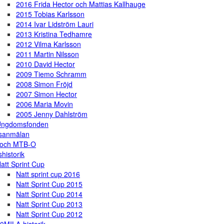
2016 Frida Hector och Mattias Kallhauge
2015 Tobias Karlsson
2014 Ivar Lidström Lauri
2013 Kristina Tedhamre
2012 Vilma Karlsson
2011 Martin Nilsson
2010 David Hector
2009 Tiemo Schramm
2008 Simon Fröjd
2007 Simon Hector
2006 Maria Movin
2005 Jenny Dahlström
Ungdomsfonden
gsanmälan
 och MTB-O
shistorik
att Sprint Cup
Natt sprint cup 2016
Natt Sprint Cup 2015
Natt Sprint Cup 2014
Natt Sprint Cup 2013
Natt Sprint Cup 2012