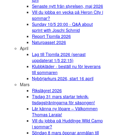
juni
Senaste nytt från styrelsen, maj 2026
Vill du jobba en vecka på Heron City i
sommar?
Sunday 10/5 20:00 - Q&A about
sprint with Joschi Schmid
Report Tiomila 2026
Naturpasset 2026
April
Lag till Tiomila 2026 (senast
uppdaterat 1/5 22:15)
Klubbkläder - beställ nu för leverans
till sommaren
Nybörjarkurs 2026, start 16 april
Mars
Rikslägret 2026
Tisdag 31 mars startar teknik-
tisdagsträningarna för säsongen!
Lär känna ny löpare – Välkommen
Thomas Laraia!
Vill du jobba på Huddinge Wild Camp
i sommar?
Söndag 8 mars öppnar anmälan till