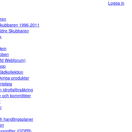
Logga in
ren
kubbaren 1996-2011
ldre Skubbaren
k
dlem
ubben
(fd Webforum)
hop
lädkollektion
vriga produkter
rislista
 idrottsförsäkring
e och kommittéer
r
er
ch handlingsplaner
eri
uppgifter (GDPR)