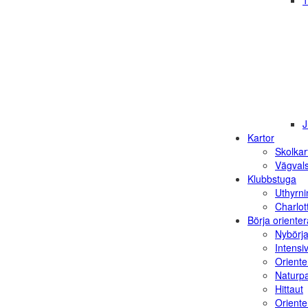
1
J
Kartor
Skolkar
Vägvals
Klubbstuga
Uthyrni
Charlot
Börja orienter
Nybörja
Intensi
Oriente
Naturp
Hittaut
Orienter