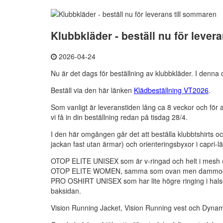
Klubbkläder - beställ nu för lever
2026-04-24
Nu är det dags för beställning av klubbkläder. I denn
Beställ via den här länken
Klädbeställning VT2026
.
Som vanligt är leveranstiden lång ca 8 veckor och för
vi få in din beställning redan på tisdag 28/4.
I den här omgången går det att beställa klubbtshirts 
jackan fast utan ärmar) och orienteringsbyxor i capri-läng
OTOP ELITE UNISEX som är v-ringad och helt i mesh 
OTOP ELITE WOMEN, samma som ovan men dammod
PRO OSHIRT UNISEX som har lite högre ringing i halse
baksidan.
Vision Running Jacket, Vision Running vest och Dynami