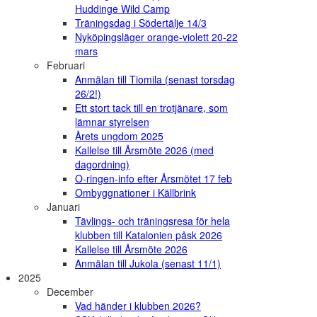
Huddinge Wild Camp
Träningsdag i Södertälje 14/3
Nyköpingsläger orange-violett 20-22
mars
Februari
Anmälan till Tiomila (senast torsdag
26/2!)
Ett stort tack till en trotjänare, som
lämnar styrelsen
Årets ungdom 2025
Kallelse till Årsmöte 2026 (med
dagordning)
O-ringen-info efter Årsmötet 17 feb
Ombyggnationer i Källbrink
Januari
Tävlings- och träningsresa för hela
klubben till Katalonien påsk 2026
Kallelse till Årsmöte 2026
Anmälan till Jukola (senast 11/1)
2025
December
Vad händer i klubben 2026?