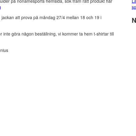
sguider på nonamesports hemsida, sök fram rätt produkt här
La
g
sp
och jackan att prova på måndag 27/4 mellan 18 och 19 i
N
r inte göra någon beställning, vi kommer ta hem t-shirtar till
nius