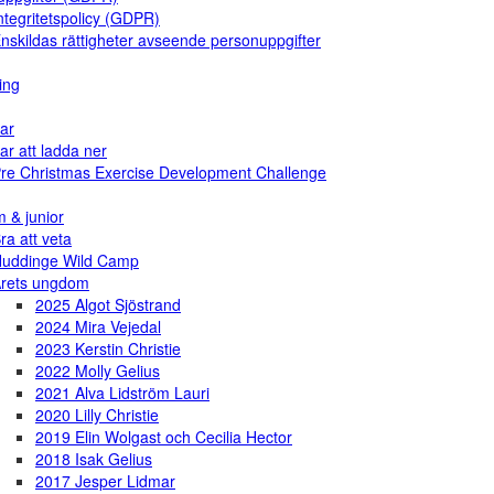
ntegritetspolicy (GDPR)
nskildas rättigheter avseende personuppgifter
ing
ar
ar att ladda ner
re Christmas Exercise Development Challenge
 & junior
ra att veta
uddinge Wild Camp
rets ungdom
2025 Algot Sjöstrand
2024 Mira Vejedal
2023 Kerstin Christie
2022 Molly Gelius
2021 Alva Lidström Lauri
2020 Lilly Christie
2019 Elin Wolgast och Cecilia Hector
2018 Isak Gelius
2017 Jesper Lidmar