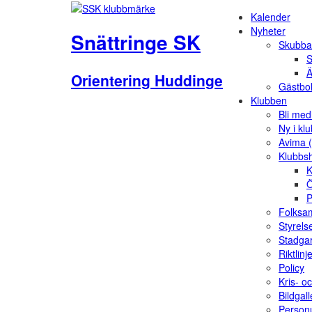
Kalender
Nyheter
Snättringe SK
Skubba
S
Ä
Orientering Huddinge
Gästbo
Klubben
Bli me
Ny i kl
Avima 
Klubbs
K
Ö
P
Folksam
Styrels
Stadga
Riktlinj
Policy
Kris- o
Bildgall
Person