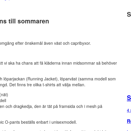
S
ans till sommaren
a omgång efter önskemål även väst och capribyxor.
 att vi ska ha chans att få kläderna innan midsommar så behöver
och löparjackan (Running Jacket), löparväst (samma modell som
d. Det finns tre olika t-shirts att välja mellan.
(nät)
S
ell
n och dragkedja, den är tät på framsida och i mesh på
4 
R
c O-pants beställs enbart i unisexmodell.