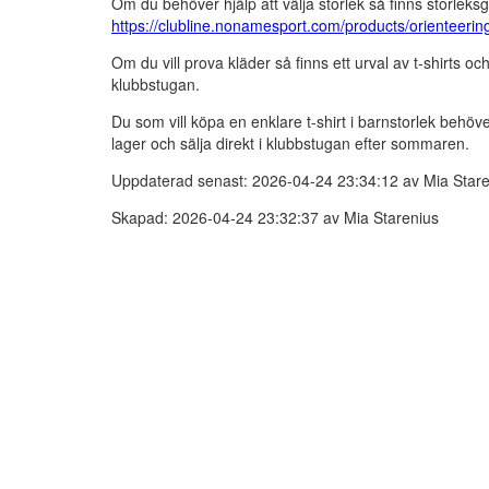
Om du behöver hjälp att välja storlek så finns storlek
https://clubline.nonamesport.com/products/orienteerin
Om du vill prova kläder så finns ett urval av t-shirts 
klubbstugan.
Du som vill köpa en enklare t-shirt i barnstorlek behöve
lager och sälja direkt i klubbstugan efter sommaren.
Uppdaterad senast: 2026-04-24 23:34:12 av Mia Stare
Skapad: 2026-04-24 23:32:37 av Mia Starenius