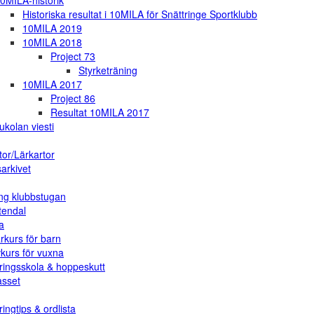
0MILA-historik
Historiska resultat i 10MILA för Snättringe Sportklubb
10MILA 2019
10MILA 2018
Project 73
Styrketräning
10MILA 2017
Project 86
Resultat 10MILA 2017
ukolan viesti
tor/Lärkartor
arkivet
ng klubbstugan
tendal
a
rkurs för barn
vkurs för vuxna
ringsskola & hoppeskutt
asset
ingtips & ordlista