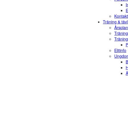
I
E
Kontakt
Träning & tävl
Årsplan
Träning
Träning
P
Elitinfo
Ungdom
B
H
Å