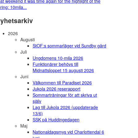
st weekend it was time again for the highlight of the
ring: 10mila...
yhetsarkiv
2026
Augusti
StOF:s sommarläger vid Sundby gård
Juli
Ungdomens 10-mila 2026
Funktionärer behövs till
Midnattsloppet 15 augusti 2026
Juni
Välkommen till Paradiset 2026
Jukola 2026 reserapport
Sommarträningar för att skriva ut
själv
Lag till Jukola 2026 (uppdaterade
13/6)
SSK på Huddingedagen
Maj
Nationaldagsmys vid Charlottendal 6